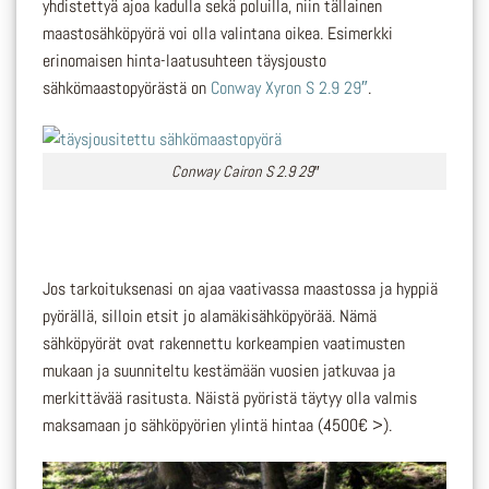
yhdistettyä ajoa kadulla sekä poluilla, niin tällainen
maastosähköpyörä voi olla valintana oikea. Esimerkki
erinomaisen hinta-laatusuhteen täysjousto
sähkömaastopyörästä on
Conway Xyron S 2.9 29″
.
Conway Cairon S 2.9 29″
Jos tarkoituksenasi on ajaa vaativassa maastossa ja hyppiä
pyörällä, silloin etsit jo alamäkisähköpyörää. Nämä
sähköpyörät ovat rakennettu korkeampien vaatimusten
mukaan ja suunniteltu kestämään vuosien jatkuvaa ja
merkittävää rasitusta. Näistä pyöristä täytyy olla valmis
maksamaan jo sähköpyörien ylintä hintaa (4500€ >).