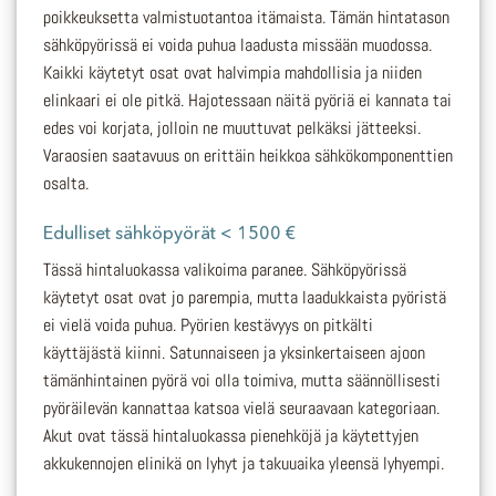
poikkeuksetta valmistuotantoa itämaista. Tämän hintatason
sähköpyörissä ei voida puhua laadusta missään muodossa.
Kaikki käytetyt osat ovat halvimpia mahdollisia ja niiden
elinkaari ei ole pitkä. Hajotessaan näitä pyöriä ei kannata tai
edes voi korjata, jolloin ne muuttuvat pelkäksi jätteeksi.
Varaosien saatavuus on erittäin heikkoa sähkökomponenttien
osalta.
Edulliset sähköpyörät < 1500 €
Tässä hintaluokassa valikoima paranee. Sähköpyörissä
käytetyt osat ovat jo parempia, mutta laadukkaista pyöristä
ei vielä voida puhua. Pyörien kestävyys on pitkälti
käyttäjästä kiinni. Satunnaiseen ja yksinkertaiseen ajoon
tämänhintainen pyörä voi olla toimiva, mutta säännöllisesti
pyöräilevän kannattaa katsoa vielä seuraavaan kategoriaan.
Akut ovat tässä hintaluokassa pienehköjä ja käytettyjen
akkukennojen elinikä on lyhyt ja takuuaika yleensä lyhyempi.