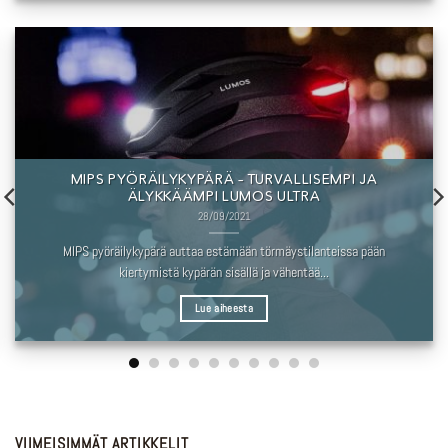
MIPS PYÖRÄILYKYPÄRÄ – TURVALLISEMPI JA
ÄLYKKÄÄMPI LUMOS ULTRA
28/09/2021
MIPS pyöräilykypärä auttaa estämään törmäystilanteissa pään
kiertymistä kypärän sisällä ja vähentää...
Lue aiheesta
VIIMEISIMMÄT ARTIKKELIT