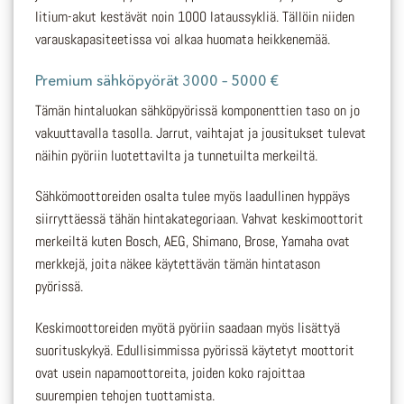
litium-akut kestävät noin 1000 lataussykliä. Tällöin niiden
varauskapasiteetissa voi alkaa huomata heikkenemää.
Premium sähköpyörät 3000 – 5000 €
Tämän hintaluokan sähköpyörissä komponenttien taso on jo
vakuuttavalla tasolla. Jarrut, vaihtajat ja jousitukset tulevat
näihin pyöriin luotettavilta ja tunnetuilta merkeiltä.
Sähkömoottoreiden osalta tulee myös laadullinen hyppäys
siirryttäessä tähän hintakategoriaan. Vahvat keskimoottorit
merkeiltä kuten Bosch, AEG, Shimano, Brose, Yamaha ovat
merkkejä, joita näkee käytettävän tämän hintatason
pyörissä.
Keskimoottoreiden myötä pyöriin saadaan myös lisättyä
suorituskykyä. Edullisimmissa pyörissä käytetyt moottorit
ovat usein napamoottoreita, joiden koko rajoittaa
suurempien tehojen tuottamista.