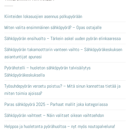
Kiinteiden lokasuojien asennus polkupyörään
Miten valita ensimmäinen sähköpyörä? – Opas ostajalle
Sähköpyörän ensihuolto – Tärkein askel uuden pyörän elinkaaressa
Sähköpyörän takamoottorin vanteen vaihto – Sähköpyöräkeskuksen
asiantuntijat apunasi
Pyörähotelli – huoleton sähköpyörän talvisäilytys
Sähköpyöräkeskuksella
Työsuhdepyörän veroetu poistuu? – Mitä sinun kannattaa tietää ja
miten toimia ajoissa?
Paras sähköpyörä 2025 – Parhaat mallit joka kategoriassa
Sähköpyörän vaihteet – Näin valitset oikean vaihtoehdon
Helppoa ja huoletonta pyörähuoltoa – nyt myös noutopalveluna!