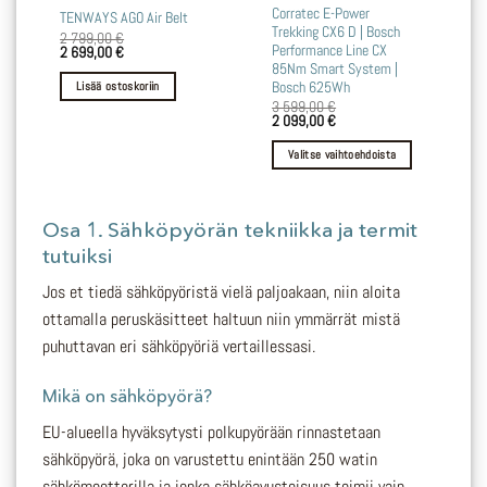
Tällä
Corratec E-Power
TENWAYS AGO Air Belt
Trekking CX6 D | Bosch
tuotteella
2 799,00
€
Performance Line CX
Alkuperäinen
Nykyinen
2 699,00
€
on
hinta
hinta
85Nm Smart System |
oli:
on:
useampi
Lisää ostoskoriin
Bosch 625Wh
2
2
muunnelma.
3 599,00
€
799,00 €.
699,00 €.
Alkuperäinen
Nykyinen
2 099,00
€
Voit
hinta
hinta
tehdä
oli:
on:
Valitse vaihtoehdoista
3
2
valinnat
599,00 €.
099,00 €.
tuotteen
sivulla.
Osa 1. Sähköpyörän tekniikka ja termit
tutuiksi
Jos et tiedä sähköpyöristä vielä paljoakaan, niin aloita
ottamalla peruskäsitteet haltuun niin ymmärrät mistä
puhuttavan eri sähköpyöriä vertaillessasi.
Mikä on sähköpyörä?
EU-alueella hyväksytysti polkupyörään rinnastetaan
sähköpyörä, joka on varustettu enintään 250 watin
sähkömoottorilla ja jonka sähköavusteisuus toimii vain