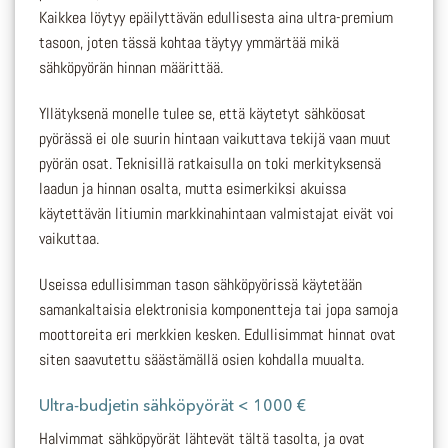
Kaikkea löytyy epäilyttävän edullisesta aina ultra-premium
tasoon, joten tässä kohtaa täytyy ymmärtää mikä
sähköpyörän hinnan määrittää.
Yllätyksenä monelle tulee se, että käytetyt sähköosat
pyörässä ei ole suurin hintaan vaikuttava tekijä vaan muut
pyörän osat. Teknisillä ratkaisulla on toki merkityksensä
laadun ja hinnan osalta, mutta esimerkiksi akuissa
käytettävän litiumin markkinahintaan valmistajat eivät voi
vaikuttaa.
Useissa edullisimman tason sähköpyörissä käytetään
samankaltaisia elektronisia komponentteja tai jopa samoja
moottoreita eri merkkien kesken. Edullisimmat hinnat ovat
siten saavutettu säästämällä osien kohdalla muualta.
Ultra-budjetin sähköpyörät < 1000 €
Halvimmat sähköpyörät lähtevät tältä tasolta, ja ovat