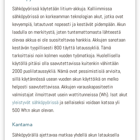
Sähköpyörissä käytetään litium-akkuja. Kalliimmissa
sähköpyörissä on korkeamman teknologian akut, jotka ovat
kevyempiä, latautuvat nopeasti ja kestävät pidempään. Akun
laadulla on merkitystä, joten tuntemattomasta lähteestä
olevaa akkua ei ole suositeltavaa hankkia. Akkujen sanotaan
kestävän tyypillisesti 800 täyttä lataussykliä. Tämä
tarkoittaisi noin kolmen vuoden työmatkoja. Huolellisella
käytöllä pitäisi olla saavutettavissa kuitenkin vähintään
2000 puolilataussykliä. Nämä ovat pessimistisiä arvioita,
sillä käytännössä usean vuoden akun käyttöikä on melko
helposti saavutettavissa. Akkujen varauskapasiteetin
valmistajat ilmoittavat usein wattitunneissa (Wh). Isot akut
yleistyvät sähköpyörissä
ja sellaiseksi voidaan katsoa yli
500 Wh:n akun olevan.
Kantama
Sähköpyörällä ajettavaa matkaa yhdellä akun latauksella