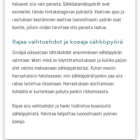
haluavat siis vain parasta. Sähköalamäkipyörät ovat
esimerkki tämän hintakategorian pyörästä. Vaativan ajon ja
rasituksen kestäminen asettaa luonnollisesti pyörän osat
koville, jolloin niiden tarvitsee olla parasta laatua.
Rajaa vaihtoehdot ja koeaja sähköpyörä
Siinäpä oikeastaan lähtökohdat ensimmäisen sähköpyörän
valintaan. Mieti mikä on käyttötarkoituksesi ja kuinka paljon
olet valmis maksamaan sähköpyörästäsi. Kuten moniin
harrastuksiin halutessaan, niin sähköpyöräilyynkin saa siis
rahaa laitettua likoomaan. Harrastuksen aloittamisen
kohdalla ei kuitenkaan puhuta pankin rikkomisesta.
Rajaa siis vaihtoehdot ja hanki lisätietoa kyseisistä
sähköpyöristä. Valintaa helpottaa luonnollisesti pyörien
koeajo.