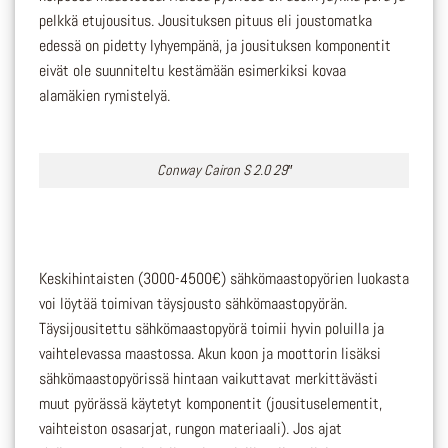
pelkkä etujousitus. Jousituksen pituus eli joustomatka
edessä on pidetty lyhyempänä, ja jousituksen komponentit
eivät ole suunniteltu kestämään esimerkiksi kovaa
alamäkien rymistelyä.
Conway Cairon S 2.0 29″
Keskihintaisten (3000-4500€) sähkömaastopyörien luokasta
voi löytää toimivan täysjousto sähkömaastopyörän.
Täysijousitettu sähkömaastopyörä toimii hyvin poluilla ja
vaihtelevassa maastossa. Akun koon ja moottorin lisäksi
sähkömaastopyörissä hintaan vaikuttavat merkittävästi
muut pyörässä käytetyt komponentit (jousituselementit,
vaihteiston osasarjat, rungon materiaali). Jos ajat