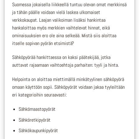
Suomessa jokaisella liikkeellä tuntuu olevan omat merkkinsä
ja tähän päälle voidaan vielä laskea ulkomaiset
verkkokaupat. Laajan valikoiman lisäksi hankintaa
hankaloittaa myös merkkien vaihtelevat hinnat, eikä
ominaisuuksien ero ole aina selkeää. Mistä siis aloittaa
itselle sopivan pyörän etsimistä?
Sähköpyörää hankittaessa on kaksi päätekijää, jotka
auttavat rajaamaan vaihtoehtoja parhaiten: tyyli ja hinta.
Helpointa on aloittaa miettimällä minkätyylinen sähköpyörä
omaan käyttöön sopii. Sähköpyörät voidaan jakaa tyyleiltään
eri kategorioihin seuraavasti:
Sähkömaastopyörät
Sähköretkipyörät
Sähkökaupunkipyörät