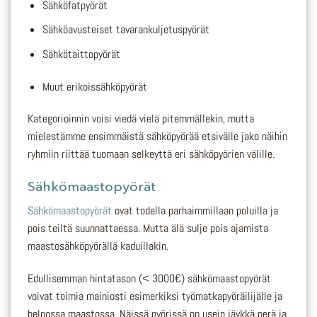
Sähköfatpyörät
Sähköavusteiset tavarankuljetuspyörät
Sähkötaittopyörät
Muut erikoissähköpyörät
Kategorioinnin voisi viedä vielä pitemmällekin, mutta
mielestämme ensimmäistä sähköpyörää etsivälle jako näihin
ryhmiin riittää tuomaan selkeyttä eri sähköpyörien välille.
Sähkömaastopyörät
Sähkömaastopyörät
ovat todella parhaimmillaan poluilla ja
pois teiltä suunnattaessa. Mutta älä sulje pois ajamista
maastosähköpyörällä kaduillakin.
Edullisemman hintatason (< 3000€) sähkömaastopyörät
voivat toimia mainiosti esimerkiksi työmatkapyöräilijälle ja
helpossa maastossa. Näissä pyörissä on usein jäykkä perä ja