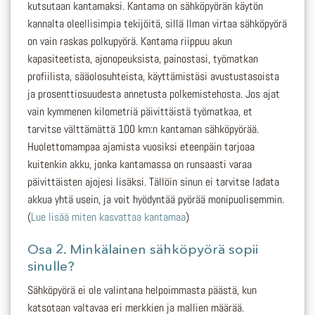
kutsutaan kantamaksi. Kantama on sähköpyörän käytön
kannalta oleellisimpia tekijöitä, sillä Ilman virtaa sähköpyörä
on vain raskas polkupyörä. Kantama riippuu akun
kapasiteetista, ajonopeuksista, painostasi, työmatkan
profiilista, sääolosuhteista, käyttämistäsi avustustasoista
ja prosenttiosuudesta annetusta polkemistehosta. Jos ajat
vain kymmenen kilometriä päivittäistä työmatkaa, et
tarvitse välttämättä 100 km:n kantaman sähköpyörää.
Huolettomampaa ajamista vuosiksi eteenpäin tarjoaa
kuitenkin akku, jonka kantamassa on runsaasti varaa
päivittäisten ajojesi lisäksi. Tällöin sinun ei tarvitse ladata
akkua yhtä usein, ja voit hyödyntää pyörää monipuolisemmin.
(
Lue lisää miten kasvattaa kantamaa
)
Osa 2. Minkälainen
sähköpyörä sopii
sinulle?
Sähköpyörä ei ole valintana helpoimmasta päästä, kun
katsotaan valtavaa eri merkkien ja mallien määrää.