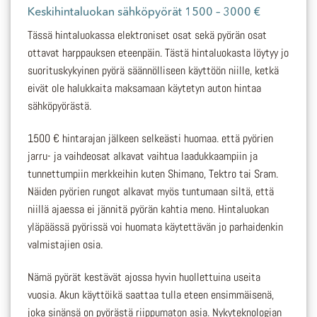
Keskihintaluokan sähköpyörät 1500 – 3000 €
Tässä hintaluokassa elektroniset osat sekä pyörän osat
ottavat harppauksen eteenpäin. Tästä hintaluokasta löytyy jo
suorituskykyinen pyörä säännölliseen käyttöön niille, ketkä
eivät ole halukkaita maksamaan käytetyn auton hintaa
sähköpyörästä.
1500 € hintarajan jälkeen selkeästi huomaa. että pyörien
jarru- ja vaihdeosat alkavat vaihtua laadukkaampiin ja
tunnettumpiin merkkeihin kuten Shimano, Tektro tai Sram.
Näiden pyörien rungot alkavat myös tuntumaan siltä, että
niillä ajaessa ei jännitä pyörän kahtia meno. Hintaluokan
yläpäässä pyörissä voi huomata käytettävän jo parhaidenkin
valmistajien osia.
Nämä pyörät kestävät ajossa hyvin huollettuina useita
vuosia. Akun käyttöikä saattaa tulla eteen ensimmäisenä,
joka sinänsä on pyörästä riippumaton asia. Nykyteknologian