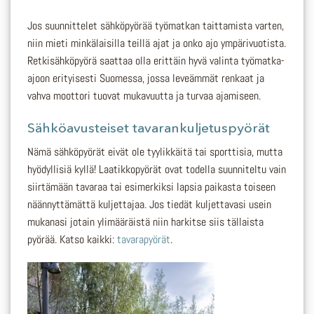
Jos suunnittelet sähköpyörää työmatkan taittamista varten,
niin mieti minkälaisilla teillä ajat ja onko ajo ympärivuotista.
Retkisähköpyörä saattaa olla erittäin hyvä valinta työmatka-
ajoon erityisesti Suomessa, jossa leveämmät renkaat ja
vahva moottori tuovat mukavuutta ja turvaa ajamiseen.
Sähköavusteiset tavarankuljetuspyörät
Nämä sähköpyörät eivät ole tyylikkäitä tai sporttisia, mutta
hyödyllisiä kyllä! Laatikkopyörät ovat todella suunniteltu vain
siirtämään tavaraa tai esimerkiksi lapsia paikasta toiseen
näännyttämättä kuljettajaa.
Jos tiedät kuljettavasi usein
mukanasi jotain ylimääräistä niin harkitse siis tällaista
pyörää. Katso kaikki:
tavarapyörät
.