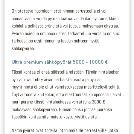
On otettava huomioon, että hinnan perusteella ei voi
ainoastaan arvioida pyörän laatua. Joidenkin pyörämerkkien
kohdalla pelkästä brändistä voi joutua maksamaan ekstraa.
Pyörän osien ja ominaisuusten tarkastelu ja vertailu on siis
tärkeää, jos etsii hinnan ja laadun suhteen hyvää
sähköpyörää.
Ultra premium sähköpyörät 5000 – 10000 €
Tässä kohtaa ei enää säästellä mistään. Tämän hintaluokan
pyörät ovat tehty aivan parhaista osista ja pyörän
myyntihinta ei ole ollut valmistuksessa määrittelevä tekijä.
Täytyy todeta kuitenkin, että elektroniset komponentit eivät
juuri parane tässä hintaluokassa verrattuna 3000 €
maksavaan sähköpyörään. Hinnan nousu johtaa juurensa
tässäkin kohtaa siis muista käytetyistä osista.
Nämä pyörät ovat todella intohimoisille harrastajille, jotka