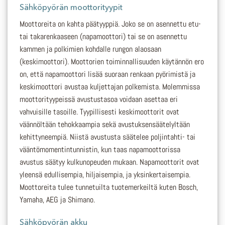
Sähköpyörän moottorityypit
Moottoreita on kahta päätyyppiä. Joko se on asennettu etu-
tai takarenkaaseen (napamoottori) tai se on asennettu
kammen ja polkimien kohdalle rungon alaosaan
(keskimoottori). Moottorien toiminnallisuuden käytännön ero
on, että napamoottori lisää suoraan renkaan pyörimistä ja
keskimoottori avustaa kuljettajan polkemista. Molemmissa
moottorityypeissä avustustasoa voidaan asettaa eri
vahvuisille tasoille. Tyypillisesti keskimoottorit ovat
väännöltään tehokkaampia sekä avustuksensäätelyltään
kehittyneempiä. Niistä avustusta säätelee poljintahti- tai
vääntömomentintunnistin, kun taas napamoottorissa
avustus säätyy kulkunopeuden mukaan. Napamoottorit ovat
yleensä edullisempia, hiljaisempia, ja yksinkertaisempia.
Moottoreita tulee tunnetuilta tuotemerkeiltä kuten Bosch,
Yamaha, AEG ja Shimano.
Sähköpyörän akku