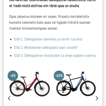
et tiedä mistä aloittaa niin tämä opas on sinulle.
Opas jakautuu kolmeen eri osaan. Viisastu kertaheitolla
kunnolla lukemalla koko opas tai hyppää linkistä suoraan
itsellesi kiinnostavimpaan asiaan.
OSA 1. Sähköpyörän tekniikka ja termit tutuiksi.
OSA 2. Minkälainen sähköpyörä sopii sinulle?
OSA 3. Sähköpyörien hintaluokat ja oman budjetin valinta.
-4%
-42%