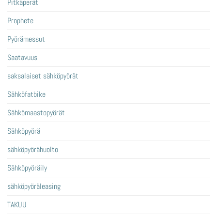
Pitkäperät
Prophete
Pyörämessut
Saatavuus
saksalaiset sähköpyörät
Sähköfatbike
Sähkömaastopyörät
Sähköpyörä
sähköpyörähuolto
Sähköpyöräily
sähköpyöräleasing
TAKUU