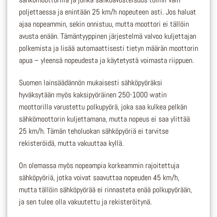
poljettaessa ja enintään 25 km/h nopeuteen asti. Jos haluat
ajaa nopeammin, sekin onnistuu, mutta moottori ei tällöin
avusta enään. Tämäntyyppinen järjestelmä valvoo kuljettajan
polkemista ja lisää automaattisesti tietyn määrän moottorin
apua – yleensä nopeudesta ja käytetystä voimasta riippuen.
Suomen lainsäädännön mukaisesti sähköpyöräksi
hyväksytään myös kaksipyöräinen 250-1000 watin
moottorilla varustettu polkupyörä, joka saa kulkea pelkän
sähkömoottorin kuljettamana, mutta nopeus ei saa ylittää
25 km/h. Tämän teholuokan sähköpyöriä ei tarvitse
rekisteröidä, mutta vakuuttaa kyllä.
On olemassa myös nopeampia korkeammin rajoitettuja
sähköpyöriä, jotka voivat saavuttaa nopeuden 45 km/h,
mutta tällöin sähköpyörää ei rinnasteta enää polkupyörään,
ja sen tulee olla vakuutettu ja rekisteröitynä.