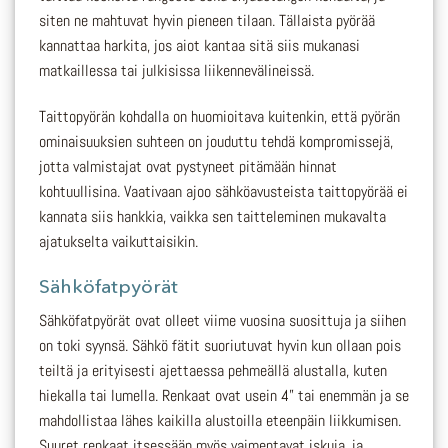
siten ne mahtuvat hyvin pieneen tilaan. Tällaista pyörää
kannattaa harkita, jos aiot kantaa sitä siis mukanasi
matkaillessa tai julkisissa liikennevälineissä.
Taittopyörän kohdalla on huomioitava kuitenkin, että pyörän
ominaisuuksien suhteen on jouduttu tehdä kompromissejä,
jotta valmistajat ovat pystyneet pitämään hinnat
kohtuullisina. Vaativaan ajoo sähköavusteista taittopyörää ei
kannata siis hankkia, vaikka sen taitteleminen mukavalta
ajatukselta vaikuttaisikin.
Sähköfatpyörät
Sähköfatpyörät ovat olleet viime vuosina suosittuja ja siihen
on toki syynsä. Sähkö fätit suoriutuvat hyvin kun ollaan pois
teiltä ja erityisesti ajettaessa pehmeällä alustalla, kuten
hiekalla tai lumella. Renkaat ovat usein 4” tai enemmän ja se
mahdollistaa lähes kaikilla alustoilla eteenpäin liikkumisen.
Suuret renkaat itsessään myös vaimentavat iskuja, ja