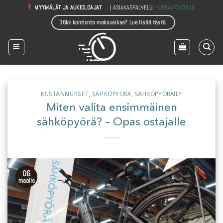
Skip
| ASIAKASPALVELU:
+358447247810
MYYMÄLÄT JA AUKIOLOAJAT
to
36kk korotonta maksuaikaa? Lue lisää tästä.
content
KUSTANNUKSET
,
SÄHKÖPYÖRÄ
,
SÄHKÖPYÖRÄILY
Miten valita ensimmäinen
sähköpyörä? – Opas ostajalle
06
maalis