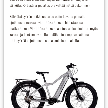
sähköfapyörässä ei jousitus ole välttämättä pakollinen.
Sähköfatpyörän heikkous tulee esiin kovalla pinnalla
ajettaessa renkaan vierintävastuksen hidastaessa
matkantekoa. Vierintävastuksen ansiosta akun kulutus myös
kasvaa ja kantama voi olla n. 40% pienempi verrattuna
retkipyörään ajettaessa samankokoisella akulla.