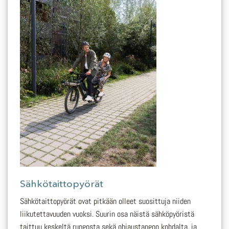
Sähkötaittopyörät
Sähkötaittopyörät ovat pitkään olleet suosittuja niiden
liikutettavuuden vuoksi. Suurin osa näistä sähköpyöristä
taittuu keskeltä rungosta sekä ohjaustangon kohdalta, ja