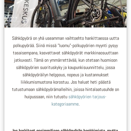
Sähköpyörä on yhä useamman vaihtoehto hankittaessa uutta
polkupyörää. Siinä missä ”luomu”-polkupyörien myynti pysyy
tasaisempana, kasvattavat sähköpyörät markkinaosuuttaan
jatkuvasti. Tämä on ymmärrettävää, kun otetaan huomioon
sähköpyörien suorituskyky ja kaupunkisuunnittelu, jossa
sähköpyöräilyn helppous, nopeus ja kustannukset
liikkumismuotona korostuu. Jos haluat heti päästä
tutustumaan sähköpyörämalleihin, joissa hintalaatusuhde on
huipussaan, niin tutustu
sähköpyörien tarjous-
kategoriaamme
.
Jos harkitset ensimmäisen sähköpyörän hankkimista, mutta