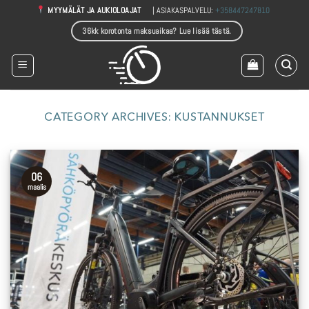
Skip
| ASIAKASPALVELU:
+358447247810
MYYMÄLÄT JA AUKIOLOAJAT
to
36kk korotonta maksuaikaa? Lue lisää tästä.
content
CATEGORY ARCHIVES:
KUSTANNUKSET
06
maalis