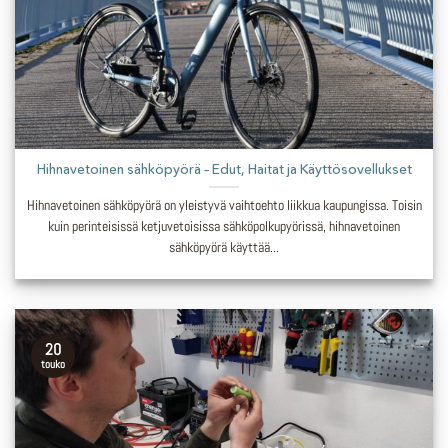
Hihnavetoinen sähköpyörä – Edut, Haitat ja Käyttösovellukset
Hihnavetoinen sähköpyörä on yleistyvä vaihtoehto liikkua kaupungissa. Toisin
kuin perinteisissä ketjuvetoisissa sähköpolkupyörissä, hihnavetoinen
sähköpyörä käyttää...
20
touko