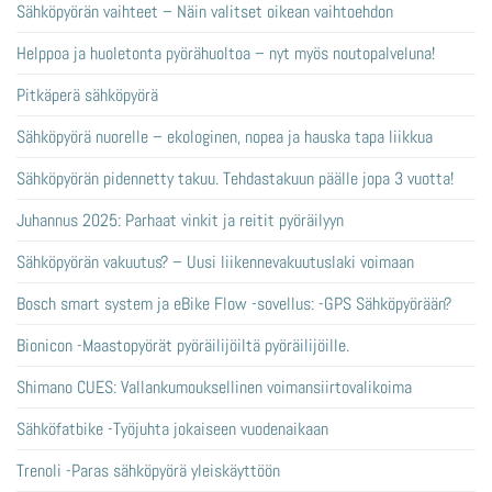
Sähköpyörän vaihteet – Näin valitset oikean vaihtoehdon
Helppoa ja huoletonta pyörähuoltoa – nyt myös noutopalveluna!
Pitkäperä sähköpyörä
Sähköpyörä nuorelle – ekologinen, nopea ja hauska tapa liikkua
Sähköpyörän pidennetty takuu. Tehdastakuun päälle jopa 3 vuotta!
Juhannus 2025: Parhaat vinkit ja reitit pyöräilyyn
Sähköpyörän vakuutus? – Uusi liikennevakuutuslaki voimaan
Bosch smart system ja eBike Flow -sovellus: -GPS Sähköpyörään?
Bionicon -Maastopyörät pyöräilijöiltä pyöräilijöille.
Shimano CUES: Vallankumouksellinen voimansiirtovalikoima
Sähköfatbike -Työjuhta jokaiseen vuodenaikaan
Trenoli -Paras sähköpyörä yleiskäyttöön