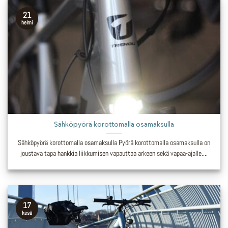
21
helmi
Sähköpyörä korottomalla osamaksulla
Sähköpyörä korottomalla osamaksulla Pyörä korottomalla osamaksulla on
joustava tapa hankkia liikkumisen vapauttaa arkeen sekä vapaa-ajalle....
17
kesä