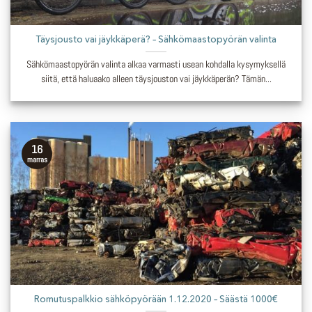
Täysjousto vai jäykkäperä? – Sähkömaastopyörän valinta
Sähkömaastopyörän valinta alkaa varmasti usean kohdalla kysymyksellä
siitä, että haluaako alleen täysjouston vai jäykkäperän? Tämän...
16
marras
Romutuspalkkio sähköpyörään 1.12.2020 – Säästä 1000€