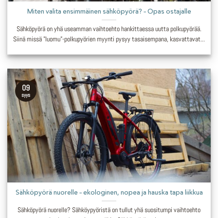
Miten valita ensimmäinen sähköpyörä? – Opas ostajalle
Sähköpyörä on yhä useamman vaihtoehto hankittaessa uutta polkupyörää.
Siinä missä ”luomu”-polkupyörien myynti pysyy tasaisempana, kasvattavat...
09
syys
Sähköpyörä nuorelle – ekologinen, nopea ja hauska tapa liikkua
Sähköpyörä nuorelle? Sähköypyöristä on tullut yhä suositumpi vaihtoehto