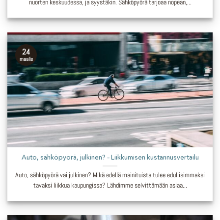
nuorten keskuudessa, ja syystäkin. Sähköpyörä tarjoaa nopean,...
24
maalis
Auto, sähköpyörä, julkinen? – Liikkumisen kustannusvertailu
Auto, sähköpyörä vai julkinen? Mikä edellä mainituista tulee edullisimmaksi
tavaksi liikkua kaupungissa? Lähdimme selvittämään asiaa...