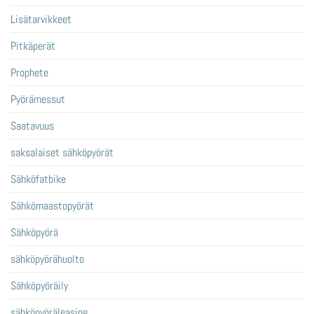
Lisätarvikkeet
Pitkäperät
Prophete
Pyörämessut
Saatavuus
saksalaiset sähköpyörät
Sähköfatbike
Sähkömaastopyörät
Sähköpyörä
sähköpyörähuolto
Sähköpyöräily
sähköpyöräleasing