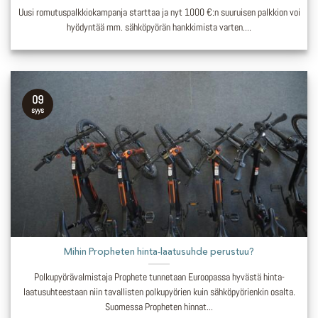
Uusi romutuspalkkiokampanja starttaa ja nyt 1000 €:n suuruisen palkkion voi
hyödyntää mm. sähköpyörän hankkimista varten....
09
syys
Mihin Propheten hinta-laatusuhde perustuu?
Polkupyörävalmistaja Prophete tunnetaan Euroopassa hyvästä hinta-
laatusuhteestaan niin tavallisten polkupyörien kuin sähköpyörienkin osalta.
Suomessa Propheten hinnat...