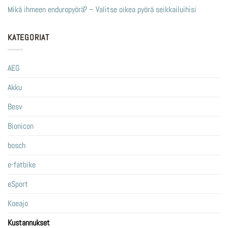
Mikä ihmeen enduropyörä? – Valitse oikea pyörä seikkailuihisi
KATEGORIAT
AEG
Akku
Besv
Bionicon
bosch
e-fatbike
eSport
Koeajo
Kustannukset