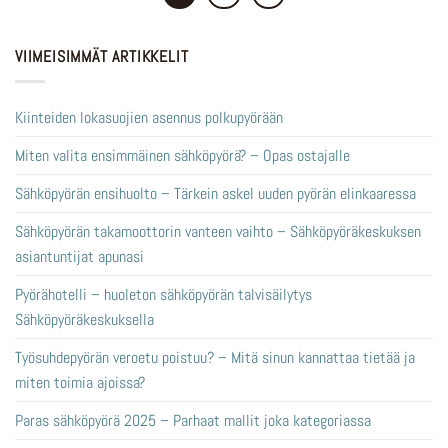
VIIMEISIMMÄT ARTIKKELIT
Kiinteiden lokasuojien asennus polkupyörään
Miten valita ensimmäinen sähköpyörä? – Opas ostajalle
Sähköpyörän ensihuolto – Tärkein askel uuden pyörän elinkaaressa
Sähköpyörän takamoottorin vanteen vaihto – Sähköpyöräkeskuksen
asiantuntijat apunasi
Pyörähotelli – huoleton sähköpyörän talvisäilytys
Sähköpyöräkeskuksella
Työsuhdepyörän veroetu poistuu? – Mitä sinun kannattaa tietää ja
miten toimia ajoissa?
Paras sähköpyörä 2025 – Parhaat mallit joka kategoriassa