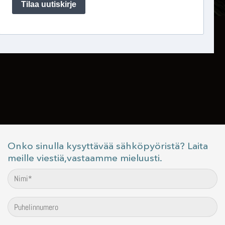
Onko sinulla kysyttävää sähköpyöristä? Laita
meille viestiä,vastaamme mieluusti.