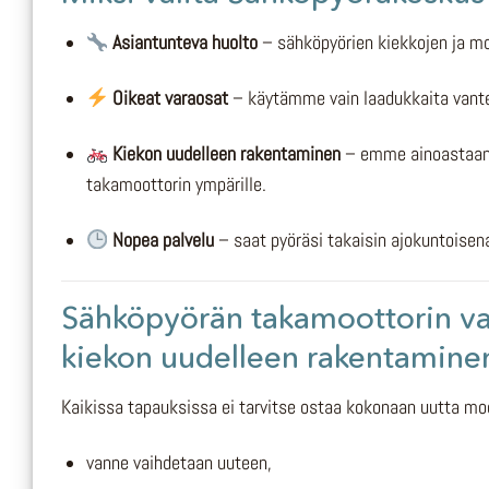
Asiantunteva huolto
– sähköpyörien kiekkojen ja m
Oikeat varaosat
– käytämme vain laadukkaita vante
Kiekon uudelleen rakentaminen
– emme ainoastaan 
takamoottorin ympärille.
Nopea palvelu
– saat pyöräsi takaisin ajokuntoisena
Sähköpyörän takamoottorin van
kiekon uudelleen rakentamine
Kaikissa tapauksissa ei tarvitse ostaa kokonaan uutta moot
vanne vaihdetaan uuteen,