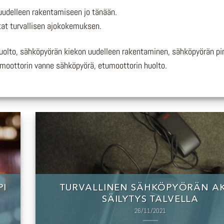
 uudelleen rakentamiseen jo tänään.
tat turvallisen ajokokemuksen.
uolto, sähköpyörän kiekon uudelleen rakentaminen, sähköpyörän pi
amoottorin vanne sähköpyörä, etumoottorin huolto.
PI
TURVALLINEN SÄHKÖPYÖRÄN A
SÄILYTYS TALVELLA
26/11/2021