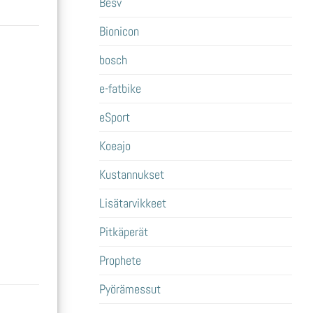
Besv
Bionicon
bosch
e-fatbike
eSport
Koeajo
Kustannukset
Lisätarvikkeet
Pitkäperät
Prophete
Pyörämessut