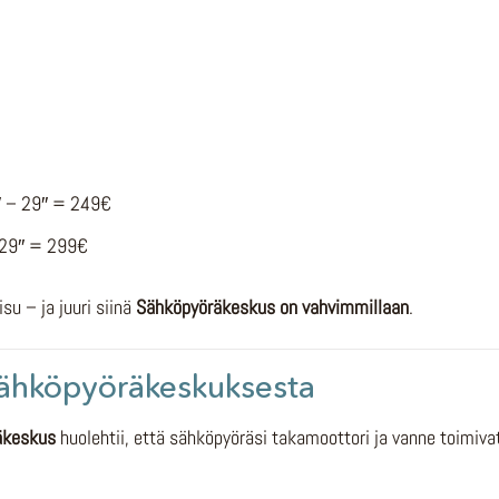
″ – 29″ = 249€
 29″ = 299€
u – ja juuri siinä
Sähköpyöräkeskus on vahvimmillaan
.
Sähköpyöräkeskuksesta
äkeskus
huolehtii, että sähköpyöräsi takamoottori ja vanne toimivat