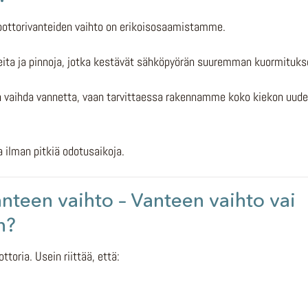
oottorivanteiden vaihto on erikoisosaamistamme.
ita ja pinnoja, jotka kestävät sähköpyörän suuremman kuormituks
vaihda vannetta, vaan tarvittaessa rakennamme koko kiekon uude
 ilman pitkiä odotusaikoja.
teen vaihto – Vanteen vaihto vai
n?
toria. Usein riittää, että: