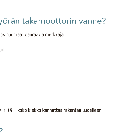
pyörän takamoottorin vanne?
 jos huomaat seuraavia merkkejä:
tua
i riitä –
koko kiekko kannattaa rakentaa uudelleen
.
?