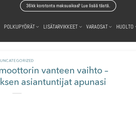
36kk korotonta maksuaikaa? Lue lisää tästä.
POLKUPYÖRÄT
LISÄTARVIKKEET
VARAOSAT
HUOLTO
UNCATEGORIZED
oottorin vanteen vaihto –
sen asiantuntijat apunasi