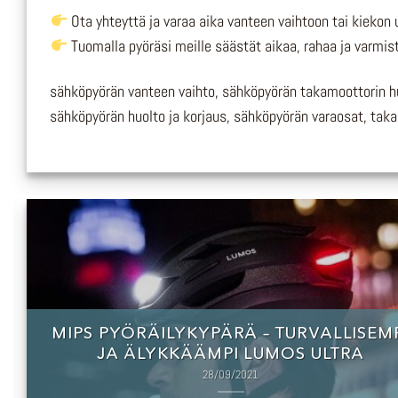
Ota yhteyttä ja varaa aika vanteen vaihtoon tai kiekon
Tuomalla pyöräsi meille säästät aikaa, rahaa ja varmis
sähköpyörän vanteen vaihto, sähköpyörän takamoottorin h
sähköpyörän huolto ja korjaus, sähköpyörän varaosat, tak
MIPS PYÖRÄILYKYPÄRÄ – TURVALLISEM
JA ÄLYKKÄÄMPI LUMOS ULTRA
28/09/2021