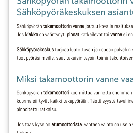
Sähköpyörän takamoottorin v
Sähköpyöräkeskuksen asiantu
Sähköpyörän
takamoottorin vanne
joutuu kovalle rasituks
Jos
kiekko
on vääntynyt,
pinnat
katkeilevat tai
vanne
ei en
Sähköpyöräkeskus
tarjoaa luotettavan ja nopean palvelun
tuot pyöräsi meille, saat takaisin täysin toimintakuntoisen
Miksi takamoottorin vanne vaa
Sähköpyörän
takamoottori
kuormittaa vannetta enemmän kui
kuorma siirtyvät kaikki takapyörään. Tästä syystä tavallin
pinnoitettu ratkaisu.
Jos taas kyse on
etumoottorista
, vanteen vaihto on usein
tärkeitä.