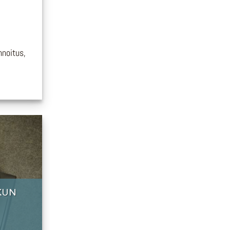
nnoitus,
KUN