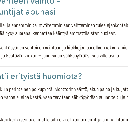
anteen vaihto –
ntijat apunasi
elle, ja ennemmin tai myöhemmin sen vaihtaminen tulee ajankohtai
ää pysy suorana, kannattaa kääntyä ammattilaisten puoleen.
 sähköpyörien
vanteiden vaihtoon ja kiekkojen uudelleen rakentami
 ja kestävän kiekon – juuri sinun sähköpyörääsi sopivilla osilla.
tii erityistä huomiota?
n perinteinen polkupyörä. Moottorin vääntö, akun paino ja kuljet
en vanne ei aina kestä, vaan tarvitaan sähköpyörään suunniteltu ja 
 yksinkertaisempaa, mutta silti oikeat komponentit ja ammattitaito