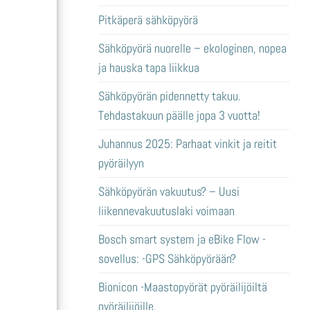
Pitkäperä sähköpyörä
Sähköpyörä nuorelle – ekologinen, nopea
ja hauska tapa liikkua
Sähköpyörän pidennetty takuu.
Tehdastakuun päälle jopa 3 vuotta!
Juhannus 2025: Parhaat vinkit ja reitit
pyöräilyyn
Sähköpyörän vakuutus? – Uusi
liikennevakuutuslaki voimaan
Bosch smart system ja eBike Flow -
sovellus: -GPS Sähköpyörään?
Bionicon -Maastopyörät pyöräilijöiltä
pyöräilijöille.