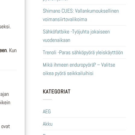
Shimano CUES: Vallankumouksellinen
voimansiirtovalikoima
seksi.
Sähköfatbike -Työjuhta jokaiseen
vuodenaikaan
seen
. Kun
Trenoli -Paras sähköpyörä yleiskäyttöön
Mikä ihmeen enduropyörä? – Valitse
oikea pyörä seikkailuihisi
KATEGORIAT
tajan
oikein
AEG
Akku
 ovat