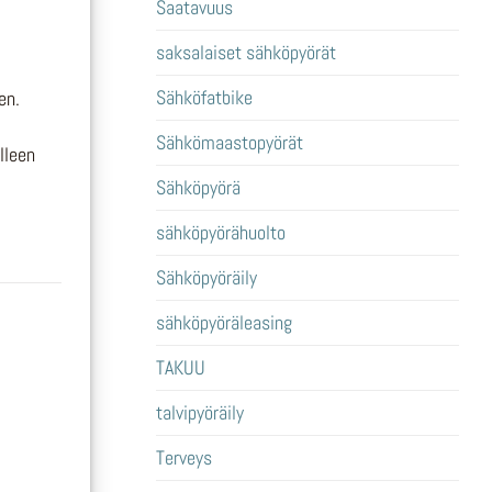
Saatavuus
saksalaiset sähköpyörät
Sähköfatbike
en.
Sähkömaastopyörät
lleen
Sähköpyörä
sähköpyörähuolto
Sähköpyöräily
sähköpyöräleasing
TAKUU
talvipyöräily
Terveys