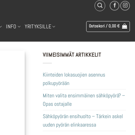
INFO
YRITYKSILLE
Ostoskori /
0,00
€
VIIMEISIMMÄT ARTIKKELIT
Kiinteiden lokasuojien asennus
polkupyörään
Miten valita ensimmäinen sähköpyörä? –
Opas ostajalle
Sähköpyörän ensihuolto – Tärkein askel
uuden pyörän elinkaaressa