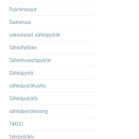
Pyörämessut
Saatavuus
saksalaiset sähköpyörät
Sähköfatbike
Sähkömaastopyörät
Sähköpyörä
sähköpyörähuolto
Sähköpyöräily
sähköpyöräleasing
TAKUU
talvipyöräily