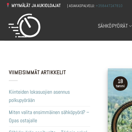
Skip
MYYMÄLÄT JA AUKIOLOAJAT
| ASIAKASPALVELU:
+358447247810
to
content
SÄHKÖPYÖRÄT
VIIMEISIMMÄT ARTIKKELIT
18
tammi
Kiinteiden lokasuojien asennus
polkupyörään
Miten valita ensimmäinen sähköpyörä? –
Opas ostajalle