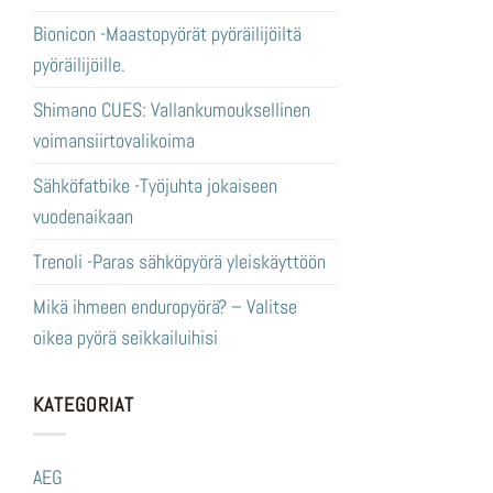
Bionicon -Maastopyörät pyöräilijöiltä
pyöräilijöille.
Shimano CUES: Vallankumouksellinen
voimansiirtovalikoima
Sähköfatbike -Työjuhta jokaiseen
vuodenaikaan
Trenoli -Paras sähköpyörä yleiskäyttöön
Mikä ihmeen enduropyörä? – Valitse
oikea pyörä seikkailuihisi
KATEGORIAT
AEG