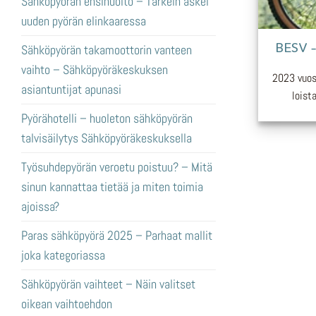
Sähköpyörän ensihuolto – Tärkein askel
uuden pyörän elinkaaressa
BESV –
Sähköpyörän takamoottorin vanteen
vaihto – Sähköpyöräkeskuksen
2023 vuos
asiantuntijat apunasi
loist
Pyörähotelli – huoleton sähköpyörän
talvisäilytys Sähköpyöräkeskuksella
Työsuhdepyörän veroetu poistuu? – Mitä
sinun kannattaa tietää ja miten toimia
ajoissa?
Paras sähköpyörä 2025 – Parhaat mallit
joka kategoriassa
Sähköpyörän vaihteet – Näin valitset
oikean vaihtoehdon