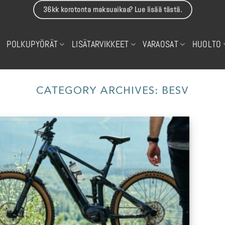
36kk korotonta maksuaikaa? Lue lisää tästä.
POLKUPYÖRÄT
LISÄTARVIKKEET
VARAOSAT
HUOLTO
CATEGORY ARCHIVES:
BESV