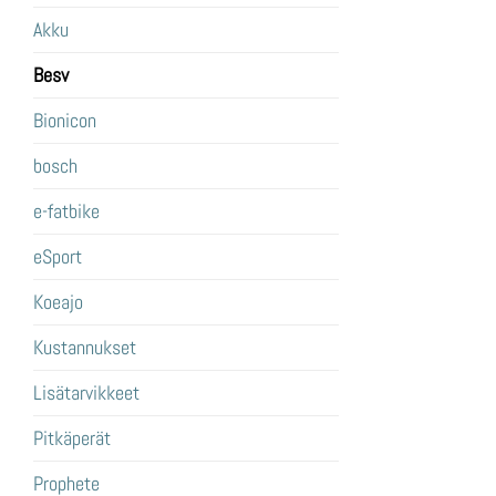
Akku
Besv
Bionicon
bosch
e-fatbike
eSport
Koeajo
Kustannukset
Lisätarvikkeet
Pitkäperät
Prophete