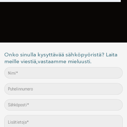
Onko sinulla kysyttävää sähköpyöristä? Laita
meille viestiä,vastaamme mieluusti.