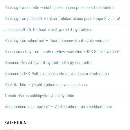
Sähköpyörä nuorelle – ekologinen, nopea ja hauska tapa liikkua
Sähköpyörän pidennetty takuu. Tehdastakuun päälle jopa 3 vuotta!
Juhannus 2025: Parhaat vinkit ja reitit pyöräilyyn
Sähköpyörän vakuutus? – Uusi liikennevakuutuslaki voimaan
Bosch smart system ja eBike Flow -sovellus: -GPS Sähköpyörään?
Bionicon -Maastopyörät pyöräilijöiltä pyöräilijöille.
Shimano CUES: Vallankumouksellinen voimansiirtovalikoima
Sähköfatbike -Työjuhta jokaiseen vuodenaikaan
Trenoli -Paras sähköpyörä yleiskäyttöön
Mikä ihmeen enduropyörä? – Valitse oikea pyörä seikkailuihisi
KATEGORIAT