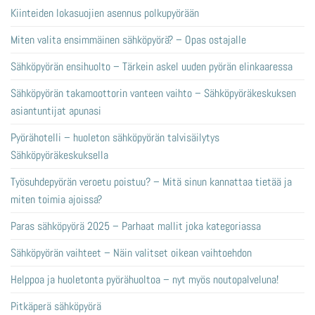
Kiinteiden lokasuojien asennus polkupyörään
Miten valita ensimmäinen sähköpyörä? – Opas ostajalle
Sähköpyörän ensihuolto – Tärkein askel uuden pyörän elinkaaressa
Sähköpyörän takamoottorin vanteen vaihto – Sähköpyöräkeskuksen
asiantuntijat apunasi
Pyörähotelli – huoleton sähköpyörän talvisäilytys
Sähköpyöräkeskuksella
Työsuhdepyörän veroetu poistuu? – Mitä sinun kannattaa tietää ja
miten toimia ajoissa?
Paras sähköpyörä 2025 – Parhaat mallit joka kategoriassa
Sähköpyörän vaihteet – Näin valitset oikean vaihtoehdon
Helppoa ja huoletonta pyörähuoltoa – nyt myös noutopalveluna!
Pitkäperä sähköpyörä