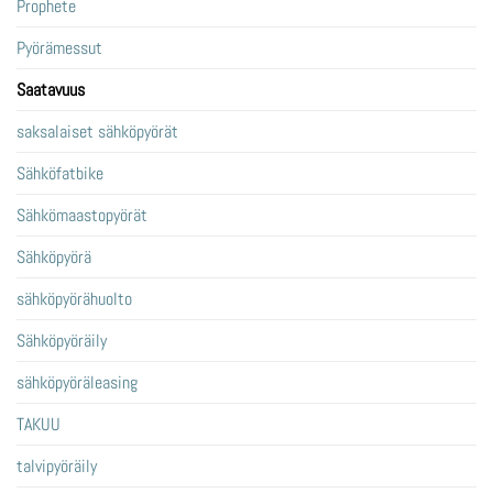
Prophete
Pyörämessut
Saatavuus
saksalaiset sähköpyörät
Sähköfatbike
Sähkömaastopyörät
Sähköpyörä
sähköpyörähuolto
Sähköpyöräily
sähköpyöräleasing
TAKUU
talvipyöräily