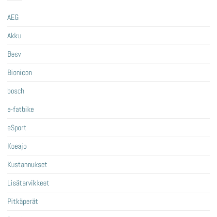
AEG
Akku
Besv
Bionicon
bosch
e-fatbike
eSport
Koeajo
Kustannukset
Lisätarvikkeet
Pitkäperät