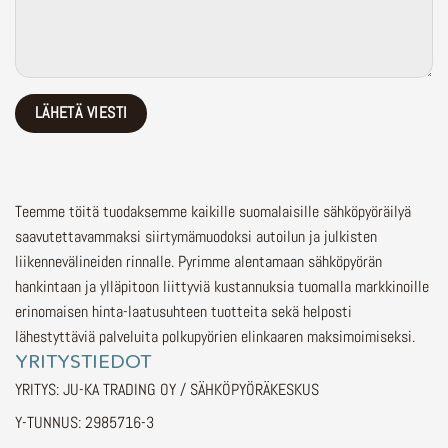
Teemme töitä tuodaksemme kaikille suomalaisille sähköpyöräilyä
saavutettavammaksi siirtymämuodoksi autoilun ja julkisten
liikennevälineiden rinnalle.
Pyrimme alentamaan sähköpyörän
hankintaan ja ylläpitoon liittyviä kustannuksia tuomalla markkinoille
erinomaisen hinta-laatusuhteen tuotteita sekä helposti
lähestyttäviä palveluita polkupyörien elinkaaren maksimoimiseksi.
YRITYSTIEDOT
YRITYS: JU-KA TRADING OY / SÄHKÖPYÖRÄKESKUS
Y-TUNNUS: 2985716-3