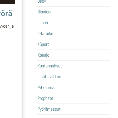
Besv
yörä
Bionicon
bosch
yyden ja
e-fatbike
eSport
Koeajo
Kustannukset
Lisätarvikkeet
Pitkäperät
Prophete
Pyörämessut