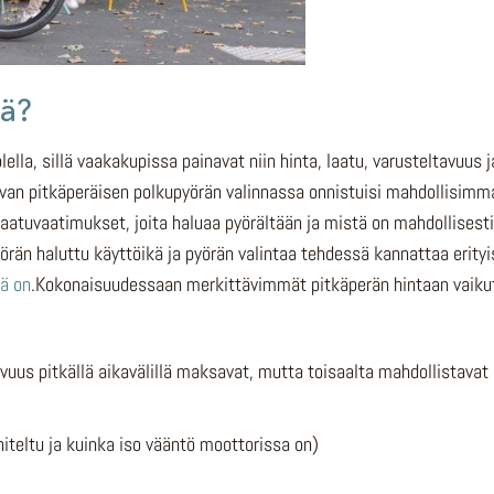
rä?
ella, sillä vaakakupissa painavat niin hinta, laatu, varusteltavuus 
ivan pitkäperäisen polkupyörän valinnassa onnistuisi mahdollisimm
a laatuvaatimukset, joita haluaa pyörältään ja mistä on mahdollisest
rän haluttu käyttöikä ja pyörän valintaa tehdessä kannattaa erityi
ä on
.Kokonaisuudessaan merkittävimmät pitkäperän hintaan vaiku
vuus pitkällä aikavälillä maksavat, mutta toisaalta mahdollistavat
niteltu ja kuinka iso vääntö moottorissa on)