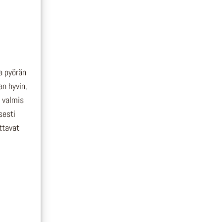
ja pyörän
an hyvin,
i valmis
sesti
ttavat