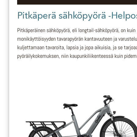
Pitkäperä sähköpyörä -Helpost
Pitkäperäinen sähköpyörä, eli longtail-sähköpyörä, on kui
monikäyttöisyyden tavarapyörän kantavuuteen ja varustelu
kuljettamaan tavaroita, lapsia ja jopa aikuisia, ja se tarj
pyöräilykokemuksen, niin kaupunkiliikenteessä kuin pidemm