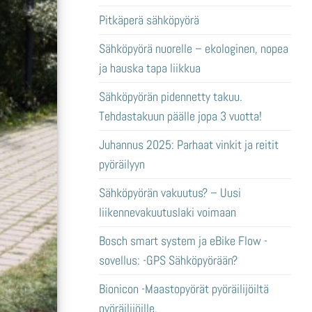
Pitkäperä sähköpyörä
Sähköpyörä nuorelle – ekologinen, nopea
ja hauska tapa liikkua
Sähköpyörän pidennetty takuu.
Tehdastakuun päälle jopa 3 vuotta!
Juhannus 2025: Parhaat vinkit ja reitit
pyöräilyyn
Sähköpyörän vakuutus? – Uusi
liikennevakuutuslaki voimaan
Bosch smart system ja eBike Flow -
sovellus: -GPS Sähköpyörään?
Bionicon -Maastopyörät pyöräilijöiltä
pyöräilijöille.