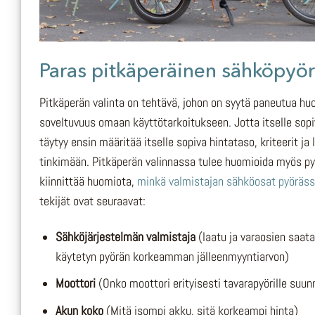
Paras pitkäperäinen sähköpyö
Pitkäperän valinta on tehtävä, johon on syytä paneutua huol
soveltuvuus omaan käyttötarkoitukseen. Jotta itselle sop
täytyy ensin määritää itselle sopiva hintataso, kriteerit j
tinkimään. Pitkäperän valinnassa tulee huomioida myös pyö
kiinnittää huomiota,
minkä valmistajan sähköosat pyöräss
tekijät ovat seuraavat:
Sähköjärjestelmän valmistaja
(laatu ja varaosien saata
käytetyn pyörän korkeamman jälleenmyyntiarvon)
Moottori
(Onko moottori erityisesti tavarapyörille suun
Akun koko
(Mitä isompi akku, sitä korkeampi hinta)