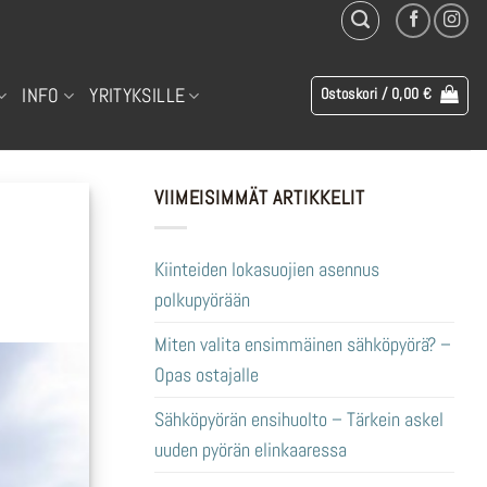
INFO
YRITYKSILLE
Ostoskori /
0,00
€
VIIMEISIMMÄT ARTIKKELIT
Kiinteiden lokasuojien asennus
polkupyörään
Miten valita ensimmäinen sähköpyörä? –
Opas ostajalle
Sähköpyörän ensihuolto – Tärkein askel
uuden pyörän elinkaaressa