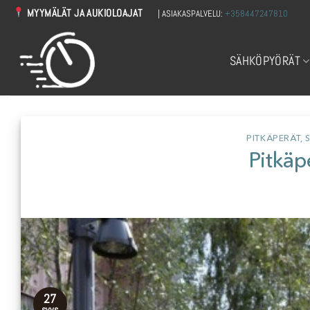
Skip
MYYMÄLÄT JA AUKIOLOAJAT
| ASIAKASPALVELU:
+358447247810
to
content
SÄHKÖPYÖRÄT
PITKÄPERÄT
,
Pitkäp
27
syys