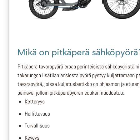
Mikä on pitkäperä sähköpyörä
Pitkäperä tavarapyörä eroaa perinteisistä sähköpyöristä n
takarungon lisätilan ansiosta pyörä pystyy kuljettamaan pai
tavarapyörä, joissa kuljetuslaatikko on ohjaamon ja eturenk
painava, jolloin pitkäperäpyörän eduksi muodostuu:
Ketteryys
Hallittavuus
Turvallisuus
Keveys