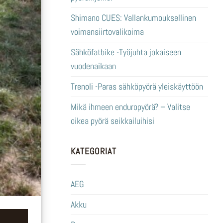
Shimano CUES: Vallankumouksellinen
voimansiirtovalikoima
Sähköfatbike -Työjuhta jokaiseen
vuodenaikaan
Trenoli -Paras sähköpyörä yleiskäyttöön
Mikä ihmeen enduropyörä? – Valitse
oikea pyörä seikkailuihisi
KATEGORIAT
AEG
Akku