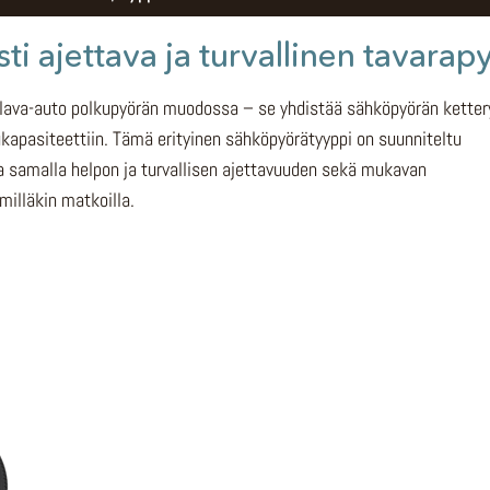
i ajettava ja turvallinen tavarap
n lava-auto polkupyörän muodossa – se yhdistää sähköpyörän ketter
kapasiteettiin. Tämä erityinen sähköpyörätyyppi on suunniteltu
oaa samalla helpon ja turvallisen ajettavuuden sekä mukavan
illäkin matkoilla.