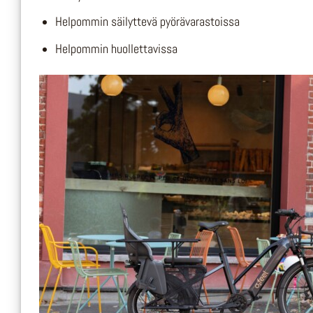
Helpommin säilyttevä pyörävarastoissa
Helpommin huollettavissa