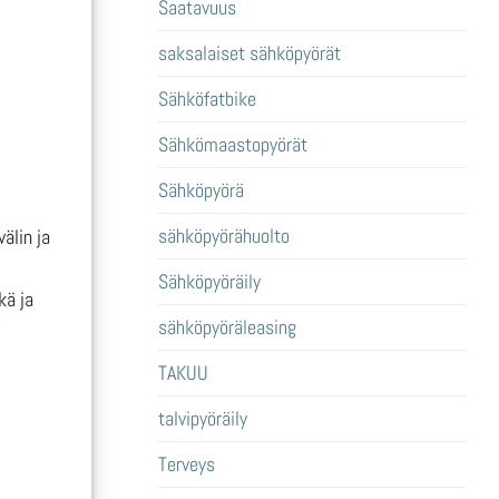
Saatavuus
saksalaiset sähköpyörät
Sähköfatbike
Sähkömaastopyörät
Sähköpyörä
sähköpyörähuolto
älin ja
Sähköpyöräily
kä ja
sähköpyöräleasing
TAKUU
talvipyöräily
Terveys