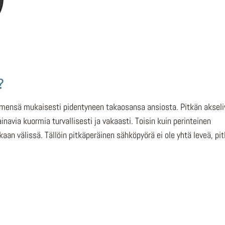
?
imensä mukaisesti pidentyneen takaosansa ansiosta. Pitkän akseliv
navia kuormia turvallisesti ja vakaasti. Toisin kuin perinteinen
aan välissä. Tällöin pitkäperäinen sähköpyörä ei ole yhtä leveä, pit