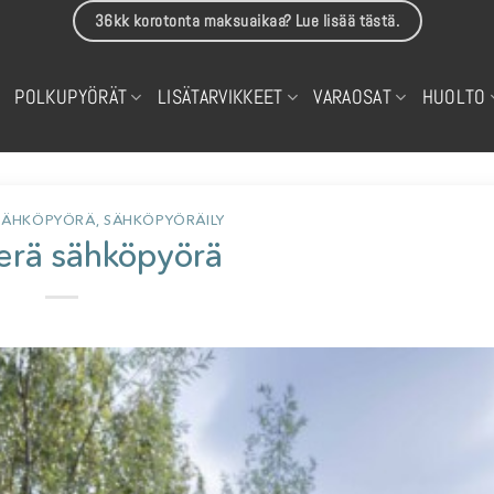
36kk korotonta maksuaikaa? Lue lisää tästä.
POLKUPYÖRÄT
LISÄTARVIKKEET
VARAOSAT
HUOLTO
SÄHKÖPYÖRÄ
,
SÄHKÖPYÖRÄILY
erä sähköpyörä