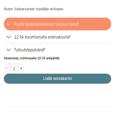
Huom. lisävarusteet myydään erikseen.
Pyydä henkilökohtainen tarjous tästä!
12 kk korottomalla erämaksulla?
Työsuhdepyöränä?
Varastossa, toimitusaika 10-15 arkipäivää
O2FEEL Equo 5 Adventure määrä
Lisää ostoskoriin