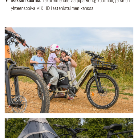
Maksimikuorma:
Takateline kestää jopa 80 kg kuorman, ja se on
yhteensopiva MIK HD lastenistuimen kanssa.