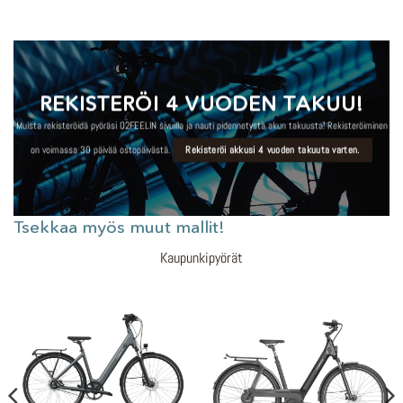
REKISTERÖI 4 VUODEN TAKUU!
Muista rekisteröidä pyöräsi O2FEELIN sivuilla ja nauti pidennetystä akun takuusta! Rekisteröiminen
on voimassa 30 päivää ostopäivästä.
Rekisteröi akkusi 4 vuoden takuuta varten.
Tsekkaa myös muut mallit!
Kaupunkipyörät