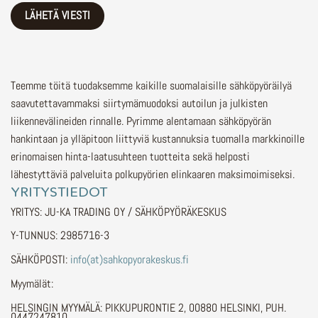
Teemme töitä tuodaksemme kaikille suomalaisille sähköpyöräilyä
saavutettavammaksi siirtymämuodoksi autoilun ja julkisten
liikennevälineiden rinnalle.
Pyrimme alentamaan sähköpyörän
hankintaan ja ylläpitoon liittyviä kustannuksia tuomalla markkinoille
erinomaisen hinta-laatusuhteen tuotteita sekä helposti
lähestyttäviä palveluita polkupyörien elinkaaren maksimoimiseksi.
YRITYSTIEDOT
YRITYS: JU-KA TRADING OY / SÄHKÖPYÖRÄKESKUS
Y-TUNNUS: 2985716-3
SÄHKÖPOSTI:
info(at)sahkopyorakeskus.fi
Myymälät:
HELSINGIN MYYMÄLÄ: PIKKUPURONTIE 2, 00880 HELSINKI, PUH.
0447247810