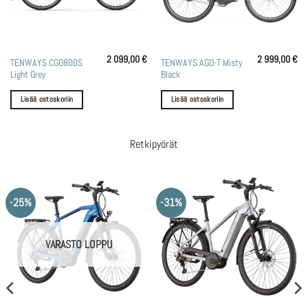
2 099,00
€
2 999,00
€
TENWAYS CGO800S
TENWAYS AGO-T Misty
Light Grey
Black
Lisää ostoskoriin
Lisää ostoskoriin
Retkipyörät
-25%
-31%
VARASTO LOPPU