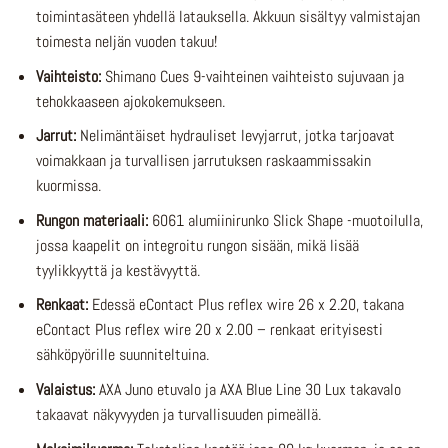
toimintasäteen yhdellä latauksella. Akkuun sisältyy valmistajan
toimesta neljän vuoden takuu!
Vaihteisto:
Shimano Cues 9-vaihteinen vaihteisto sujuvaan ja
tehokkaaseen ajokokemukseen.
Jarrut:
Nelimäntäiset hydrauliset levyjarrut, jotka tarjoavat
voimakkaan ja turvallisen jarrutuksen raskaammissakin
kuormissa.
Rungon materiaali:
6061 alumiinirunko Slick Shape -muotoilulla,
jossa kaapelit on integroitu rungon sisään, mikä lisää
tyylikkyyttä ja kestävyyttä.
Renkaat:
Edessä eContact Plus reflex wire 26 x 2.20, takana
eContact Plus reflex wire 20 x 2.00 – renkaat erityisesti
sähköpyörille suunniteltuina.
Valaistus:
AXA Juno etuvalo ja AXA Blue Line 30 Lux takavalo
takaavat näkyvyyden ja turvallisuuden pimeällä.