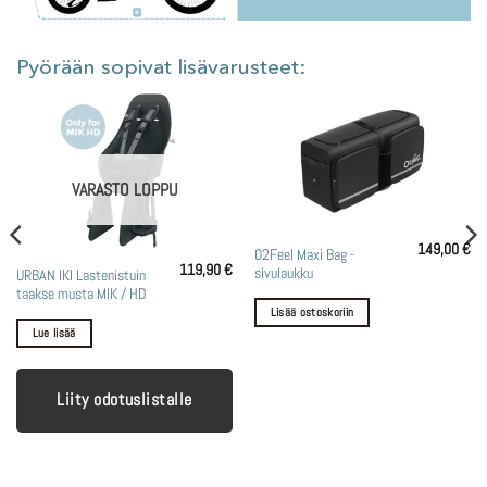
Pyörään sopivat lisävarusteet:
VARASTO LOPPU
149,00
€
O2Feel Maxi Bag -
119,90
€
sivulaukku
URBAN IKI Lastenistuin
taakse musta MIK / HD
Lisää ostoskoriin
Lue lisää
Liity odotuslistalle