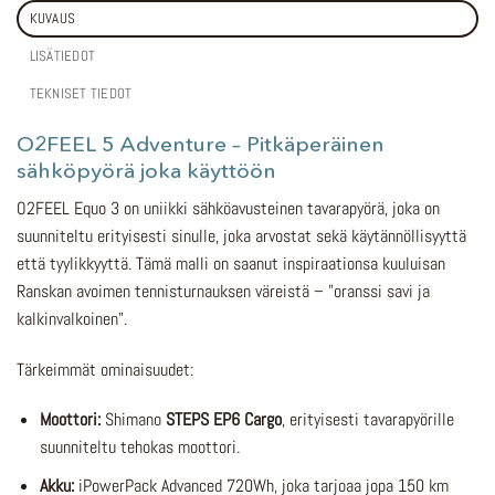
KUVAUS
LISÄTIEDOT
TEKNISET TIEDOT
O2FEEL 5 Adventure – Pitkäperäinen
sähköpyörä joka käyttöön
O2FEEL Equo 3 on uniikki sähköavusteinen tavarapyörä, joka on
suunniteltu erityisesti sinulle, joka arvostat sekä käytännöllisyyttä
että tyylikkyyttä. Tämä malli on saanut inspiraationsa kuuluisan
Ranskan avoimen tennisturnauksen väreistä – ”oranssi savi ja
kalkinvalkoinen”.
Tärkeimmät ominaisuudet:
Moottori:
Shimano
STEPS EP6 Cargo
, erityisesti tavarapyörille
suunniteltu tehokas moottori.
Akku:
iPowerPack Advanced 720Wh, joka tarjoaa jopa 150 km