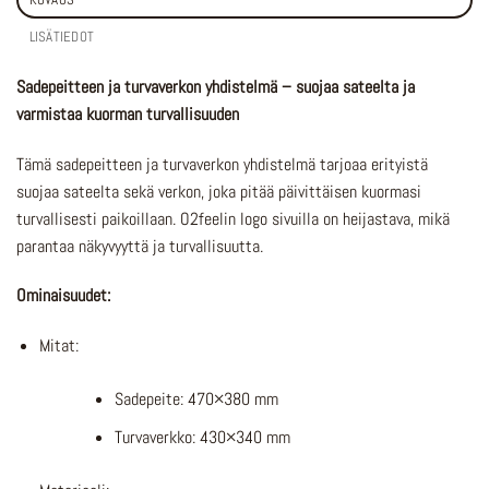
LISÄTIEDOT
Sadepeitteen ja turvaverkon yhdistelmä – suojaa sateelta ja
varmistaa kuorman turvallisuuden
Tämä sadepeitteen ja turvaverkon yhdistelmä tarjoaa erityistä
suojaa sateelta sekä verkon, joka pitää päivittäisen kuormasi
turvallisesti paikoillaan. O2feelin logo sivuilla on heijastava, mikä
parantaa näkyvyyttä ja turvallisuutta.
Ominaisuudet:
Mitat:
Sadepeite: 470×380 mm
Turvaverkko: 430×340 mm