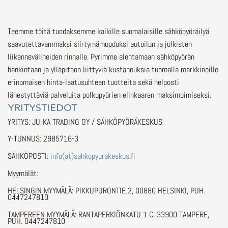
Teemme töitä tuodaksemme kaikille suomalaisille sähköpyöräilyä
saavutettavammaksi siirtymämuodoksi autoilun ja julkisten
liikennevälineiden rinnalle.
Pyrimme alentamaan sähköpyörän
hankintaan ja ylläpitoon liittyviä kustannuksia tuomalla markkinoille
erinomaisen hinta-laatusuhteen tuotteita sekä helposti
lähestyttäviä palveluita polkupyörien elinkaaren maksimoimiseksi.
YRITYSTIEDOT
YRITYS: JU-KA TRADING OY / SÄHKÖPYÖRÄKESKUS
Y-TUNNUS: 2985716-3
SÄHKÖPOSTI:
info(at)sahkopyorakeskus.fi
Myymälät:
HELSINGIN MYYMÄLÄ: PIKKUPURONTIE 2, 00880 HELSINKI, PUH.
0447247810
TAMPEREEN MYYMÄLÄ: RANTAPERKIÖNKATU 1 C, 33900 TAMPERE,
PUH. 0447247810