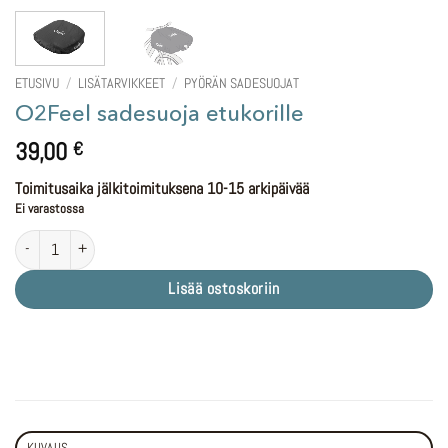
ETUSIVU
/
LISÄTARVIKKEET
/
PYÖRÄN SADESUOJAT
O2Feel sadesuoja etukorille
39,00
€
Toimitusaika jälkitoimituksena 10-15 arkipäivää
Ei varastossa
O2Feel sadesuoja etukorille määrä
Lisää ostoskoriin
KUVAUS