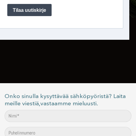
Onko sinulla kysyttävää sähköpyöristä? Laita
meille viestiä,vastaamme mieluusti.