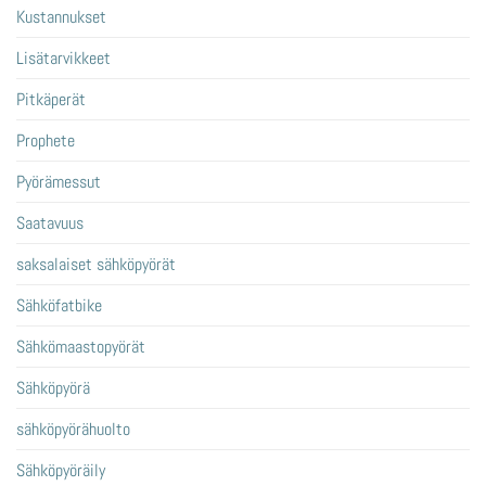
Kustannukset
Lisätarvikkeet
Pitkäperät
Prophete
Pyörämessut
Saatavuus
saksalaiset sähköpyörät
Sähköfatbike
Sähkömaastopyörät
Sähköpyörä
sähköpyörähuolto
Sähköpyöräily