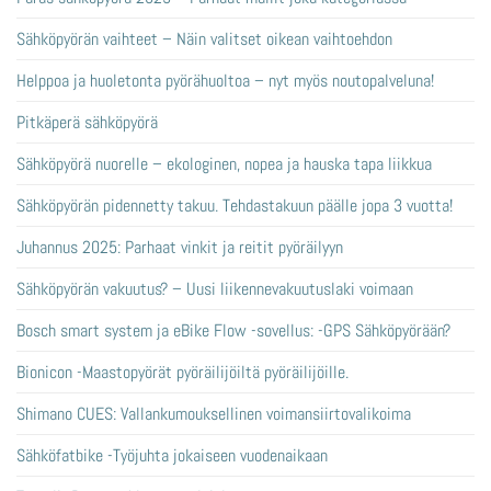
Sähköpyörän vaihteet – Näin valitset oikean vaihtoehdon
Helppoa ja huoletonta pyörähuoltoa – nyt myös noutopalveluna!
Pitkäperä sähköpyörä
Sähköpyörä nuorelle – ekologinen, nopea ja hauska tapa liikkua
Sähköpyörän pidennetty takuu. Tehdastakuun päälle jopa 3 vuotta!
Juhannus 2025: Parhaat vinkit ja reitit pyöräilyyn
Sähköpyörän vakuutus? – Uusi liikennevakuutuslaki voimaan
Bosch smart system ja eBike Flow -sovellus: -GPS Sähköpyörään?
Bionicon -Maastopyörät pyöräilijöiltä pyöräilijöille.
Shimano CUES: Vallankumouksellinen voimansiirtovalikoima
Sähköfatbike -Työjuhta jokaiseen vuodenaikaan