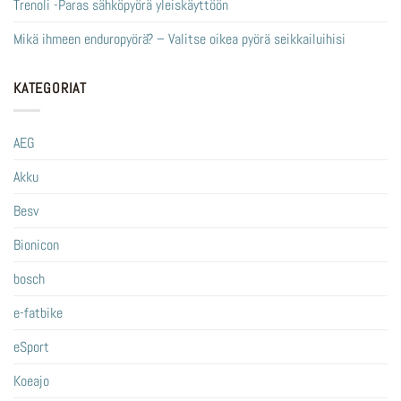
Trenoli -Paras sähköpyörä yleiskäyttöön
Mikä ihmeen enduropyörä? – Valitse oikea pyörä seikkailuihisi
KATEGORIAT
AEG
Akku
Besv
Bionicon
bosch
e-fatbike
eSport
Koeajo