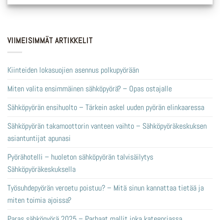
VIIMEISIMMÄT ARTIKKELIT
Kiinteiden lokasuojien asennus polkupyörään
Miten valita ensimmäinen sähköpyörä? – Opas ostajalle
Sähköpyörän ensihuolto – Tärkein askel uuden pyörän elinkaaressa
Sähköpyörän takamoottorin vanteen vaihto – Sähköpyöräkeskuksen
asiantuntijat apunasi
Pyörähotelli – huoleton sähköpyörän talvisäilytys
Sähköpyöräkeskuksella
Työsuhdepyörän veroetu poistuu? – Mitä sinun kannattaa tietää ja
miten toimia ajoissa?
Paras sähköpyörä 2025 – Parhaat mallit joka kategoriassa