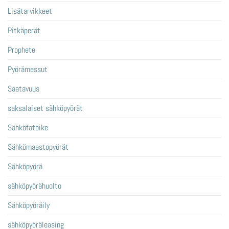
Lisätarvikkeet
Pitkäperät
Prophete
Pyörämessut
Saatavuus
saksalaiset sähköpyörät
Sähköfatbike
Sähkömaastopyörät
Sähköpyörä
sähköpyörähuolto
Sähköpyöräily
sähköpyöräleasing