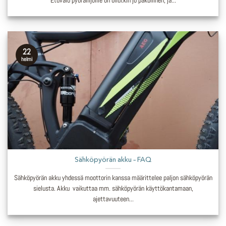
Etuvalo pyöräilijöille on ollutkin jo pakollinen, ja...
22
helmi
Sähköpyörän akku – FAQ
Sähköpyörän akku yhdessä moottorin kanssa määrittelee paljon sähköpyörän
sielusta. Akku vaikuttaa mm. sähköpyörän käyttökantamaan,
ajettavuuteen...