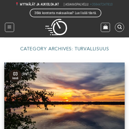
Skip
| ASIAKASPALVELU:
+358447247810
MYYMÄLÄT JA AUKIOLOAJAT
to
36kk korotonta maksuaikaa? Lue lisää tästä.
content
CATEGORY ARCHIVES:
TURVALLISUUS
03
kesä