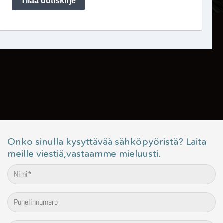
Onko sinulla kysyttävää sähköpyöristä? Laita
meille viestiä,vastaamme mieluusti.