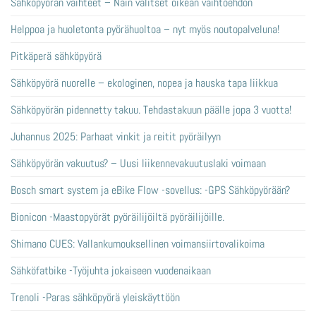
Sähköpyörän vaihteet – Näin valitset oikean vaihtoehdon
Helppoa ja huoletonta pyörähuoltoa – nyt myös noutopalveluna!
Pitkäperä sähköpyörä
Sähköpyörä nuorelle – ekologinen, nopea ja hauska tapa liikkua
Sähköpyörän pidennetty takuu. Tehdastakuun päälle jopa 3 vuotta!
Juhannus 2025: Parhaat vinkit ja reitit pyöräilyyn
Sähköpyörän vakuutus? – Uusi liikennevakuutuslaki voimaan
Bosch smart system ja eBike Flow -sovellus: -GPS Sähköpyörään?
Bionicon -Maastopyörät pyöräilijöiltä pyöräilijöille.
Shimano CUES: Vallankumouksellinen voimansiirtovalikoima
Sähköfatbike -Työjuhta jokaiseen vuodenaikaan
Trenoli -Paras sähköpyörä yleiskäyttöön