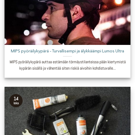
MIPS pyöräilykypärä – Turvallisempi ja älykkäämpi Lumos Ultra
MIPS pyöräilykypärä auttaa estämään törmäystilanteissa pään kiertymistä
kypärän sisällä ja vähentää siten riskiä aivoihin kohdistuvalle...
14
loka