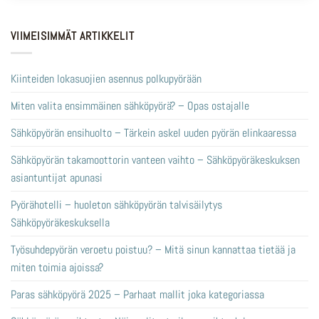
VIIMEISIMMÄT ARTIKKELIT
Kiinteiden lokasuojien asennus polkupyörään
Miten valita ensimmäinen sähköpyörä? – Opas ostajalle
Sähköpyörän ensihuolto – Tärkein askel uuden pyörän elinkaaressa
Sähköpyörän takamoottorin vanteen vaihto – Sähköpyöräkeskuksen
asiantuntijat apunasi
Pyörähotelli – huoleton sähköpyörän talvisäilytys
Sähköpyöräkeskuksella
Työsuhdepyörän veroetu poistuu? – Mitä sinun kannattaa tietää ja
miten toimia ajoissa?
Paras sähköpyörä 2025 – Parhaat mallit joka kategoriassa