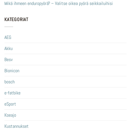
Mikä ihmeen enduropyörä? – Valitse oikea pyörä seikkailuihisi
KATEGORIAT
AEG
Akku
Besv
Bionicon
bosch
e-fatbike
eSport
Koeajo
Kustannukset