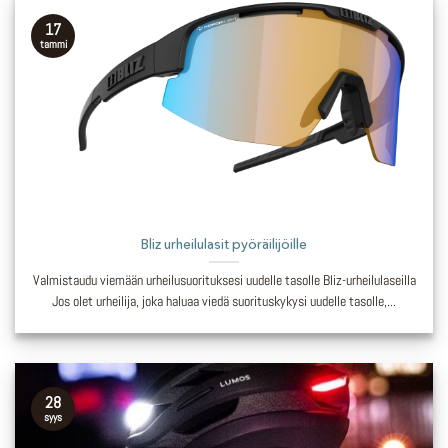
17
tammi
Bliz urheilulasit pyöräilijöille
Valmistaudu viemään urheilusuorituksesi uudelle tasolle Bliz-urheilulaseilla
Jos olet urheilija, joka haluaa viedä suorituskykysi uudelle tasolle,...
28
syys