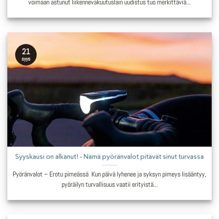
voimaan astunut liikennevakuutuslain uudistus tuo merkittäviä...
21
syys
Syyskausi on alkanut! – Nämä pyöränvalot pitävät sinut turvassa
Pyöränvalot – Erotu pimeässä Kun päivä lyhenee ja syksyn pimeys lisääntyy,
pyöräilyn turvallisuus vaatii erityistä...