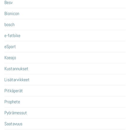
Besv
Bionicon
bosch
e-fatbike
eSport
Koeajo
Kustannukset
Lisätarvikkeet
Pitkäperät
Prophete
Pyörämessut
Saatavuus