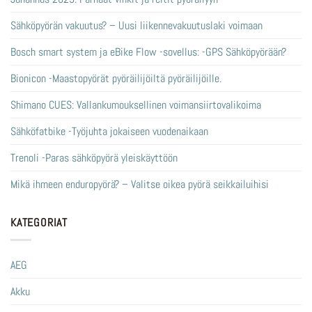
Sähköpyörän vakuutus? – Uusi liikennevakuutuslaki voimaan
Bosch smart system ja eBike Flow -sovellus: -GPS Sähköpyörään?
Bionicon -Maastopyörät pyöräilijöiltä pyöräilijöille.
Shimano CUES: Vallankumouksellinen voimansiirtovalikoima
Sähköfatbike -Työjuhta jokaiseen vuodenaikaan
Trenoli -Paras sähköpyörä yleiskäyttöön
Mikä ihmeen enduropyörä? – Valitse oikea pyörä seikkailuihisi
KATEGORIAT
AEG
Akku