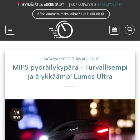
Skip
| ASIAKASPALVELU:
+358447247810
MYYMÄLÄT JA AUKIOLOAJAT
to
36kk korotonta maksuaikaa? Lue lisää tästä.
content
LISÄTARVIKKEET
,
TURVALLISUUS
MIPS pyöräilykypärä – Turvallisempi
ja älykkäämpi Lumos Ultra
28
syys