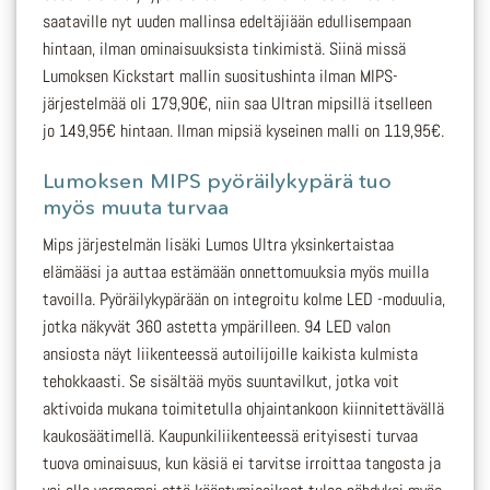
saataville nyt uuden mallinsa edeltäjiään edullisempaan
hintaan, ilman ominaisuuksista tinkimistä. Siinä missä
Lumoksen Kickstart mallin suositushinta ilman MIPS-
järjestelmää oli 179,90€, niin saa Ultran mipsillä itselleen
jo 149,95€ hintaan. Ilman mipsiä kyseinen malli on 119,95€.
Lumoksen MIPS pyöräilykypärä tuo
myös muuta turvaa
Mips järjestelmän lisäki Lumos Ultra yksinkertaistaa
elämääsi ja auttaa estämään onnettomuuksia myös muilla
tavoilla. Pyöräilykypärään on integroitu kolme LED -moduulia,
jotka näkyvät 360 astetta ympärilleen. 94 LED valon
ansiosta näyt liikenteessä autoilijoille kaikista kulmista
tehokkaasti. Se sisältää myös suuntavilkut, jotka voit
aktivoida mukana toimitetulla ohjaintankoon kiinnitettävällä
kaukosäätimellä. Kaupunkiliikenteessä erityisesti turvaa
tuova ominaisuus, kun käsiä ei tarvitse irroittaa tangosta ja