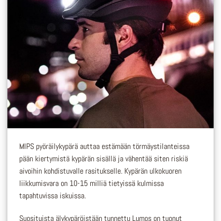
MIPS pyöräilykypärä auttaa estämään törmäystilanteissa
pään kiertymistä kypärän sisällä ja vähentää siten riskiä
aivoihin kohdistuvalle rasitukselle. Kypärän ulkokuoren
liikkumisvara on 10-15 milliä tietyissä kulmissa
tapahtuvissa iskuissa.
Suosituista älykypäröistään tunnettu Lumos on tuonut