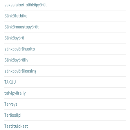
saksalaiset sähköpyörät
Sähköfatbike
Sähkömaastopyörät
Sähköpyörä
sähköpyörähuolto
Sähköpyöräily
sähköpyöräleasing
TAKUU
talvipyöräily
Terveys
Terässiipi
Testitulokset