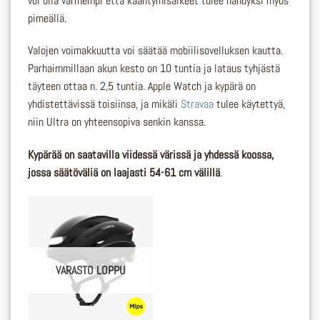
voi olla varmempi että kääntymisaikeet tulee nähdyksi myös
pimeällä.
Valojen voimakkuutta voi säätää mobiilisovelluksen kautta.
Parhaimmillaan akun kesto on 10 tuntia ja lataus tyhjästä
täyteen ottaa n. 2,5 tuntia. Apple Watch ja kypärä on
yhdistettävissä toisiinsa, ja mikäli
Stravaa
tulee käytettyä,
niin Ultra on yhteensopiva senkin kanssa.
Kypärää on saatavilla viidessä värissä ja yhdessä koossa,
jossa säätöväliä on laajasti 54-61 cm välillä
.
VARASTO LOPPU