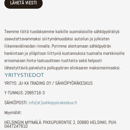
Teemme töitä tuodaksemme kaikille suomalaisille sähköpyöräilyä
saavutettavammaksi siirtymämuodoksi autoilun ja julkisten
liikennevälineiden rinnalle.
Pyrimme alentamaan sähköpyörän
hankintaan ja ylläpitoon liittyviä kustannuksia tuomalla markkinoille
erinomaisen hinta-laatusuhteen tuotteita sekä helposti
lähestyttäviä palveluita polkupyörien elinkaaren maksimoimiseksi.
YRITYSTIEDOT
YRITYS: JU-KA TRADING OY / SÄHKÖPYÖRÄKESKUS
Y-TUNNUS: 2985716-3
SÄHKÖPOSTI:
info(at)sahkopyorakeskus.fi
Myymälät:
HELSINGIN MYYMÄLÄ: PIKKUPURONTIE 2, 00880 HELSINKI, PUH.
0447247810