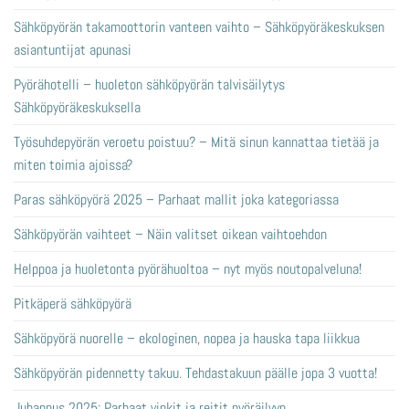
Sähköpyörän takamoottorin vanteen vaihto – Sähköpyöräkeskuksen
asiantuntijat apunasi
Pyörähotelli – huoleton sähköpyörän talvisäilytys
Sähköpyöräkeskuksella
Työsuhdepyörän veroetu poistuu? – Mitä sinun kannattaa tietää ja
miten toimia ajoissa?
Paras sähköpyörä 2025 – Parhaat mallit joka kategoriassa
Sähköpyörän vaihteet – Näin valitset oikean vaihtoehdon
Helppoa ja huoletonta pyörähuoltoa – nyt myös noutopalveluna!
Pitkäperä sähköpyörä
Sähköpyörä nuorelle – ekologinen, nopea ja hauska tapa liikkua
Sähköpyörän pidennetty takuu. Tehdastakuun päälle jopa 3 vuotta!
Juhannus 2025: Parhaat vinkit ja reitit pyöräilyyn