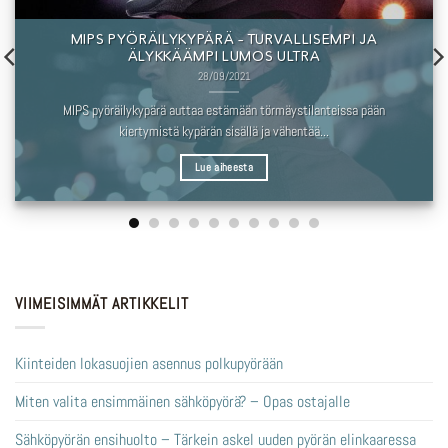
MIPS PYÖRÄILYKYPÄRÄ – TURVALLISEMPI JA
ÄLYKKÄÄMPI LUMOS ULTRA
28/09/2021
MIPS pyöräilykypärä auttaa estämään törmäystilanteissa pään
kiertymistä kypärän sisällä ja vähentää...
Lue aiheesta
VIIMEISIMMÄT ARTIKKELIT
Kiinteiden lokasuojien asennus polkupyörään
Miten valita ensimmäinen sähköpyörä? – Opas ostajalle
Sähköpyörän ensihuolto – Tärkein askel uuden pyörän elinkaaressa