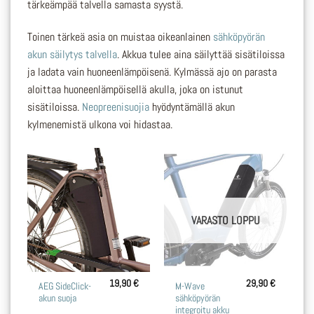
tärkeämpää talvella samasta syystä.
Toinen tärkeä asia on muistaa oikeanlainen
sähköpyörän
akun säilytys talvella
. Akkua tulee aina säilyttää sisätiloissa
ja ladata vain huoneenlämpöisenä. Kylmässä ajo on parasta
aloittaa huoneenlämpöisellä akulla, joka on istunut
sisätiloissa.
Neopreenisuojia
hyödyntämällä akun
kylmenemistä ulkona voi hidastaa.
VARASTO LOPPU
19,90
€
29,90
€
AEG SideClick-
M-Wave
akun suoja
sähköpyörän
integroitu akku