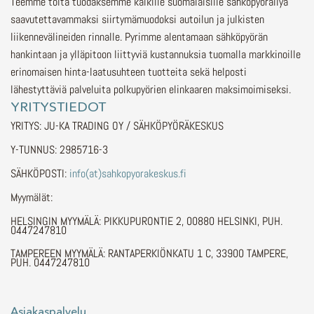
Teemme töitä tuodaksemme kaikille suomalaisille sähköpyöräilyä
saavutettavammaksi siirtymämuodoksi autoilun ja julkisten
liikennevälineiden rinnalle.
Pyrimme alentamaan sähköpyörän
hankintaan ja ylläpitoon liittyviä kustannuksia tuomalla markkinoille
erinomaisen hinta-laatusuhteen tuotteita sekä helposti
lähestyttäviä palveluita polkupyörien elinkaaren maksimoimiseksi.
YRITYSTIEDOT
YRITYS: JU-KA TRADING OY / SÄHKÖPYÖRÄKESKUS
Y-TUNNUS: 2985716-3
SÄHKÖPOSTI:
info(at)sahkopyorakeskus.fi
Myymälät:
HELSINGIN MYYMÄLÄ: PIKKUPURONTIE 2, 00880 HELSINKI, PUH.
0447247810
TAMPEREEN MYYMÄLÄ: RANTAPERKIÖNKATU 1 C, 33900 TAMPERE,
PUH. 0447247810
Asiakaspalvelu