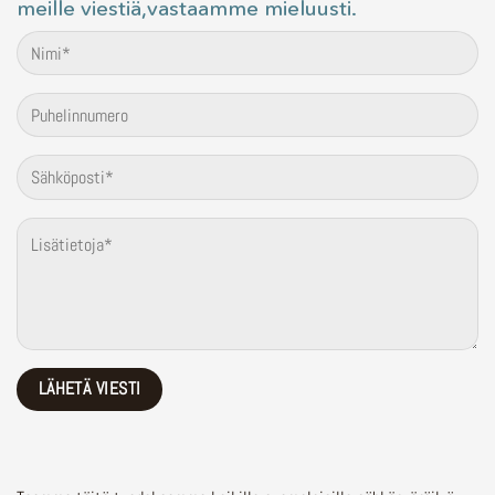
meille viestiä,vastaamme mieluusti.