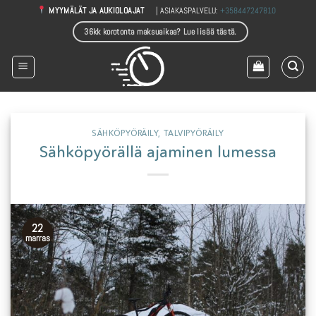
Skip
| ASIAKASPALVELU:
+358447247810
MYYMÄLÄT JA AUKIOLOAJAT
to
36kk korotonta maksuaikaa? Lue lisää tästä.
content
SÄHKÖPYÖRÄILY
,
TALVIPYÖRÄILY
Sähköpyörällä ajaminen lumessa
22
marras