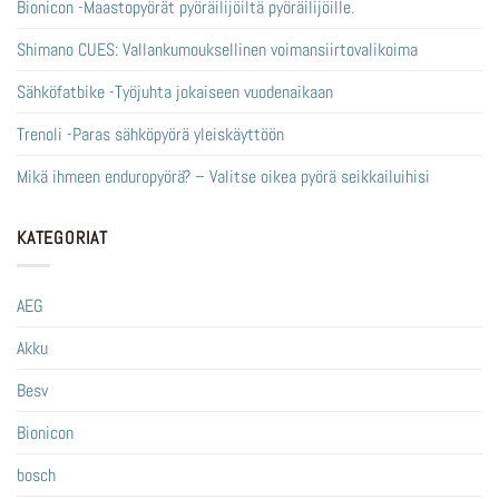
Bionicon -Maastopyörät pyöräilijöiltä pyöräilijöille.
Shimano CUES: Vallankumouksellinen voimansiirtovalikoima
Sähköfatbike -Työjuhta jokaiseen vuodenaikaan
Trenoli -Paras sähköpyörä yleiskäyttöön
Mikä ihmeen enduropyörä? – Valitse oikea pyörä seikkailuihisi
KATEGORIAT
AEG
Akku
Besv
Bionicon
bosch