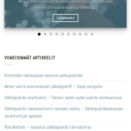
MIPS pyöräilykypärä auttaa estämään törmäystilanteissa pään
kiertymistä kypärän sisällä ja vähentää...
Lue aiheesta
VIIMEISIMMÄT ARTIKKELIT
Kiinteiden lokasuojien asennus polkupyörään
Miten valita ensimmäinen sähköpyörä? – Opas ostajalle
Sähköpyörän ensihuolto – Tärkein askel uuden pyörän elinkaaressa
Sähköpyörän takamoottorin vanteen vaihto – Sähköpyöräkeskuksen
asiantuntijat apunasi
Pyörähotelli – huoleton sähköpyörän talvisäilytys