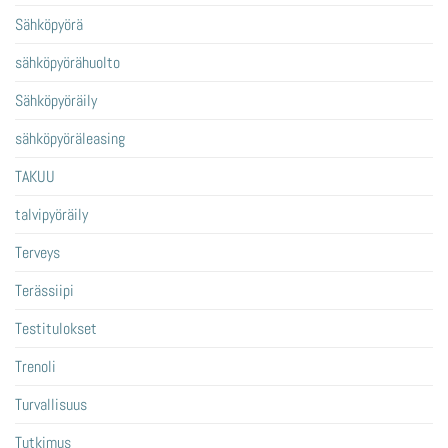
Sähköpyörä
sähköpyörähuolto
Sähköpyöräily
sähköpyöräleasing
TAKUU
talvipyöräily
Terveys
Terässiipi
Testitulokset
Trenoli
Turvallisuus
Tutkimus