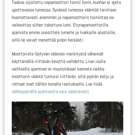
Taakse sijoitettu napamoottori toimii hyvin, kunhan ei ajeta
upottavassa lumessa. Syvässä lumessa vääntöä tarvitaan
huomattavasti enemmän ja napamoottorin toimintaa voi
vaikeuttaa siihen takertuva lumi. Etunapamoottorilla
ajamista emme suosittele lumelle ja liukkaille alustoille,
sillä ne voivat menettää pidon herkästi.
Moottorista löytyvän väännön merkitystä vähennät
käyttämällä riittävän kevyttä vaihdetta. Liian isolla
vaihteella ajaminen ei muutoinkaan kannata vaikka
moottorin vääntö tuntuisi riittävän, sillä pyörän ketju ja
rattaat ovat tällöin kovalla rasituksella. Lue lisää
sähköpyörällä ajamisesta osia säästävästi.