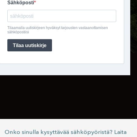
Onko sinulla kysyttävää sähköpyöristä? Laita