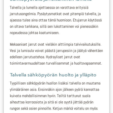
Talvella ja lumella ajettaessa on varottava erityisiä
jarrutusongelmia. Pysäytysmatkat ovat pitempiä talvella, ja
ajaessa tulee aina ottaa tämä huomioon. Etujarrun käytössä
on oltava tarkkana, sillä sen lukottaminen voi pienessäkin
nopeudessa johtaa kaatumiseen.
Mekaaniset jarrut ovat vieläkin alttiimpia talvivaikutuksille.
Vesi ja lumisula voivat päästä jarrupesiin ja jäätyä vähentäen
edelleen jarrutustehoa. Hydrayliset jarrut ovat
toimintavarmuudeltaan turvallisemmat ja huoltovapaammat.
Talvella sähköpyörän huolto ja ylläpito
Tyypillisen sähköpyörän huollon lisäksi talvella on muutama
ylimääräinen asia. Ensinnäkin ajon jälkeen pyörä kannattaa
kuivata mahdollisimman hyvin. Teiltä tarttunut suola
aiheuttaa korroosiota ja sitä ei ole syytä jättää pyörän
rungon sekä osien pinnoille. Ketjun märkä voitelu on myös