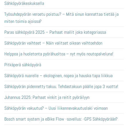
Sähköpyöräkeskuksella
Työsuhdepyörän veroetu poistuu? – Mitä sinun kannattaa tietää ja
miten toimia ajoissa?
Paras sähköpyörä 2025 – Parhaat mallit joka kategoriassa
Sähköpyörän vaihteet – Näin valitset oikean vaihtoehdon
Helppoa ja huoletonta pyörähuoltoa – nyt myös noutopalveluna!
Pitkäperä sähköpyörä
Sähköpyörä nuorelle – ekologinen, nopea ja hauska tapa liikkua
Sähköpyörän pidennetty takuu. Tehdastakuun päälle jopa 3 vuotta!
Juhannus 2025: Parhaat vinkit ja reitit pyöräilyyn
Sähköpyörän vakuutus? – Uusi liikennevakuutuslaki voimaan
Bosch smart system ja eBike Flow -sovellus: -GPS Sähköpyörään?