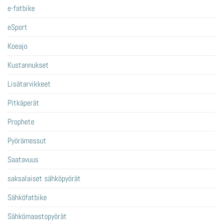
e-fatbike
eSport
Koeajo
Kustannukset
Lisätarvikkeet
Pitkäperät
Prophete
Pyörämessut
Saatavuus
saksalaiset sähköpyörät
Sähköfatbike
Sähkömaastopyörät