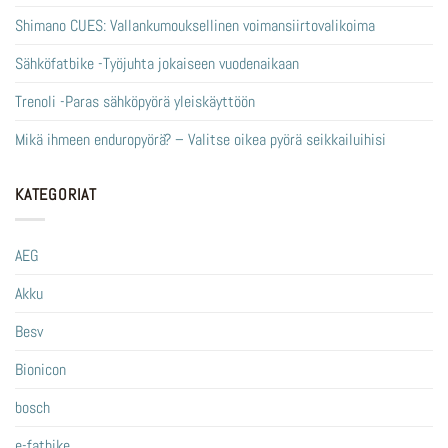
Shimano CUES: Vallankumouksellinen voimansiirtovalikoima
Sähköfatbike -Työjuhta jokaiseen vuodenaikaan
Trenoli -Paras sähköpyörä yleiskäyttöön
Mikä ihmeen enduropyörä? – Valitse oikea pyörä seikkailuihisi
KATEGORIAT
AEG
Akku
Besv
Bionicon
bosch
e-fatbike