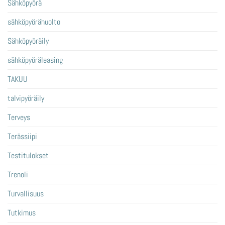
Sähköpyörä
sähköpyörähuolto
Sähköpyöräily
sähköpyöräleasing
TAKUU
talvipyöräily
Terveys
Terässiipi
Testitulokset
Trenoli
Turvallisuus
Tutkimus