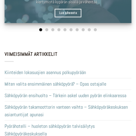
kiertymistä kypärän sisällä ja vähentää...
Lue aiheesta
VIIMEISIMMÄT ARTIKKELIT
Kiinteiden lokasuojien asennus polkupyörään
Miten valita ensimmäinen sähköpyörä? – Opas ostajalle
Sähköpyörän ensihuolto – Tärkein askel uuden pyörän elinkaaressa
Sähköpyörän takamoottorin vanteen vaihto – Sähköpyöräkeskuksen
asiantuntijat apunasi
Pyörähotelli – huoleton sähköpyörän talvisäilytys
Sähköpyöräkeskuksella