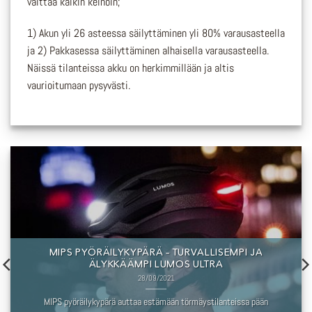
välttää kaikin keinoin;
1) Akun yli 26 asteessa säilyttäminen yli 80% varausasteella
ja 2) Pakkasessa säilyttäminen alhaisella varausasteella.
Näissä tilanteissa akku on herkimmillään ja altis
vaurioitumaan pysyvästi.
MIPS PYÖRÄILYKYPÄRÄ – TURVALLISEMPI JA
ÄLYKKÄÄMPI LUMOS ULTRA
28/09/2021
MIPS pyöräilykypärä auttaa estämään törmäystilanteissa pään