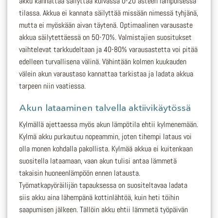
akku kannattaa säilyttää kuivassa 0-20 asteen lämpöisessä
tilassa. Akkua ei kannata säilyttää missään nimessä tyhjänä,
mutta ei myöskään aivan täytenä. Optimaalinen varausaste
akkua säilytettäessä on 50-70%. Valmistajien suositukset
vaihtelevat tarkkudeltaan ja 40-80% varausastetta voi pitää
edelleen turvallisena välinä. Vähintään kolmen kuukauden
välein akun varaustaso kannattaa tarkistaa ja ladata akkua
tarpeen niin vaatiessa.
Akun lataaminen talvella aktiivikäytössä
Kylmällä ajettaessa myös akun lämpötila ehtii kylmenemään.
Kylmä akku purkautuu nopeammin, joten tihempi lataus voi
olla monen kohdalla pakollista. Kylmää akkua ei kuitenkaan
suositella lataamaan, vaan akun tulisi antaa lämmetä
takaisin huoneenlämpöön ennen latausta.
Työmatkapyöräilijän tapauksessa on suositeltavaa ladata
siis akku aina lähempänä kottinlähtöä, kuin heti töihin
saapumisen jälkeen. Tällöin akku ehtii lämmetä työpäivän