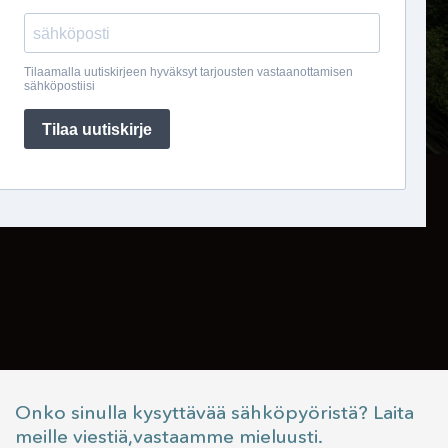
Onko sinulla kysyttävää sähköpyöristä? Laita
meille viestiä,vastaamme mieluusti.