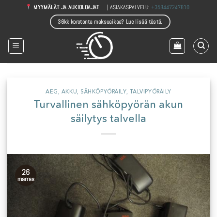
Skip
| ASIAKASPALVELU:
+358447247810
MYYMÄLÄT JA AUKIOLOAJAT
to
36kk korotonta maksuaikaa? Lue lisää tästä.
content
AEG
,
AKKU
,
SÄHKÖPYÖRÄILY
,
TALVIPYÖRÄILY
Turvallinen sähköpyörän akun
säilytys talvella
26
marras