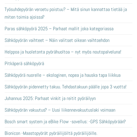
Työsuhdepyörän veroetu poistuu? – Mitä sinun kannattaa tietää ja
miten toimia ajoissa?
Paras sähköpyörä 2025 – Parhaat mallit joka kategoriassa
Sähköpyörän vaihteet – Näin valitset oikean vaihtoehdon
Helppoa ja huoletonta pyörähuoltoa – nyt myös noutopalveluna!
Pitkäperä sähköpyörä
Sähköpyörä nuorelle – ekologinen, nopea ja hauska tapa liikkua
Sähköpyörän pidennetty takuu. Tehdastakuun päälle jopa 3 vuotta!
Juhannus 2025: Parhaat vinkit ja reitit pyöräilyyn
Sähköpyörän vakuutus? – Uusi liikennevakuutuslaki voimaan
Bosch smart system ja eBike Flow -sovellus: -GPS Sähköpyörään?
Bionicon -Maastopyörät pyöräilijöiltä pyöräilijöille.