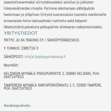
saavutettavammaksi siirtymämuodoksi autoilun ja julkisten
liikennevälineiden rinnalle.
Pyrimme alentamaan sähköpyörän
hankintaan ja ylläpitoon liittyviä kustannuksia tuomalla markkinoille
erinomaisen hinta-laatusuhteen tuotteita sekä helposti
lähestyttäviä palveluita polkupyörien elinkaaren maksimoimiseksi.
YRITYSTIEDOT
YRITYS: JU-KA TRADING OY / SÄHKÖPYÖRÄKESKUS
Y-TUNNUS: 2985716-3
SÄHKÖPOSTI:
info(at)sahkopyorakeskus.fi
Myymälät:
HELSINGIN MYYMÄLÄ: PIKKUPURONTIE 2, 00880 HELSINKI, PUH.
0447247810
TAMPEREEN MYYMÄLÄ: RANTAPERKIÖNKATU 1 C, 33900 TAMPERE,
PUH. 0447247810
Asiakaspalvelu