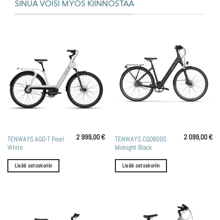
SINUA VOISI MYÖS KIINNOSTAA
2 999,00
€
2 099,00
€
TENWAYS AGO-T Pearl
TENWAYS CGO800S
White
Midnight Black
Lisää ostoskoriin
Lisää ostoskoriin