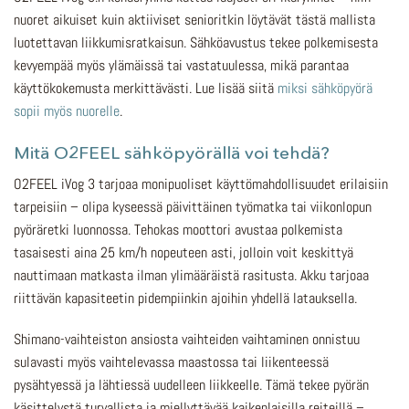
nuoret aikuiset kuin aktiiviset senioritkin löytävät tästä mallista
luotettavan liikkumisratkaisun. Sähköavustus tekee polkemisesta
kevyempää myös ylämäissä tai vastatuulessa, mikä parantaa
käyttökokemusta merkittävästi. Lue lisää siitä
miksi sähköpyörä
sopii myös nuorelle
.
Mitä O2FEEL sähköpyörällä voi tehdä?
O2FEEL iVog 3 tarjoaa monipuoliset käyttömahdollisuudet erilaisiin
tarpeisiin – olipa kyseessä päivittäinen työmatka tai viikonlopun
pyöräretki luonnossa. Tehokas moottori avustaa polkemista
tasaisesti aina 25 km/h nopeuteen asti, jolloin voit keskittyä
nauttimaan matkasta ilman ylimääräistä rasitusta. Akku tarjoaa
riittävän kapasiteetin pidempiinkin ajoihin yhdellä latauksella.
Shimano-vaihteiston ansiosta vaihteiden vaihtaminen onnistuu
sulavasti myös vaihtelevassa maastossa tai liikenteessä
pysähtyessä ja lähtiessä uudelleen liikkeelle. Tämä tekee pyörän
käsittelystä turvallista ja miellyttävää kaikenlaisilla reiteillä –