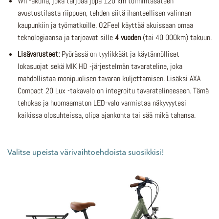
Wh -akulla, joka tarjoaa jopa 120 km toimintasäteen
avustustilasta riippuen, tehden siitä ihanteellisen valinnan
kaupunkiin ja työmatkoille. O2Feel käyttää akuissaan omaa
teknologiaansa ja tarjoavat sille
4 vuoden
(tai 40 000km) takuun.
Lisävarusteet:
Pyörässä on tyylikkäät ja käytännölliset
lokasuojat sekä MIK HD -järjestelmän tavarateline, joka
mahdollistaa monipuolisen tavaran kuljettamisen. Lisäksi AXA
Compact 20 Lux -takavalo on integroitu tavaratelineeseen. Tämä
tehokas ja huomaamaton LED-valo varmistaa näkyvyytesi
kaikissa olosuhteissa, olipa ajankohta tai sää mikä tahansa.
Valitse upeista värivaihtoehdoista suosikkisi!