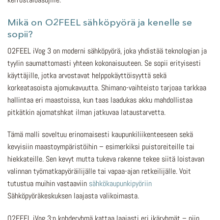
Mikä on O2FEEL sähköpyörä ja kenelle se
sopii?
O2FEEL iVog 3 on moderni sähköpyörä, joka yhdistää teknologian ja
tyylin saumattomasti yhteen kokonaisuuteen. Se sopii erityisesti
käyttäjille, jotka arvostavat helppokäyttöisyyttä sekä
korkeatasoista ajomukavuutta. Shimano-vaihteisto tarjoaa tarkkaa
hallintaa eri maastoissa, kun taas laadukas akku mahdollistaa
pitkätkin ajomatshkat ilman jatkuvaa lataustarvetta.
Tämä malli soveltuu erinomaisesti kaupunkiliikenteeseen sekä
kevyisiin maastoympäristöihin – esimerkiksi puistoreiteille tai
hiekkateille. Sen kevyt mutta tukeva rakenne tekee siitä loistavan
valinnan työmatkapyöräilijälle tai vapaa-ajan retkeilijälle. Voit
tutustua muihin vastaaviin
sähkökaupunkipyöriin
Sähköpyöräkeskuksen laajasta valikoimasta.
O2FEEL iVog 3:n kohderyhmä kattaa laajasti eri ikäryhmät – niin