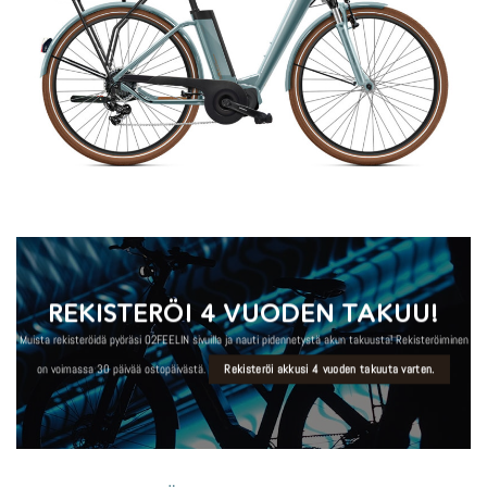
REKISTERÖI 4 VUODEN TAKUU!
Muista rekisteröidä pyöräsi O2FEELIN sivuilla ja nauti pidennetystä akun takuusta! Rekisteröiminen
on voimassa 30 päivää ostopäivästä.
Rekisteröi akkusi 4 vuoden takuuta varten.