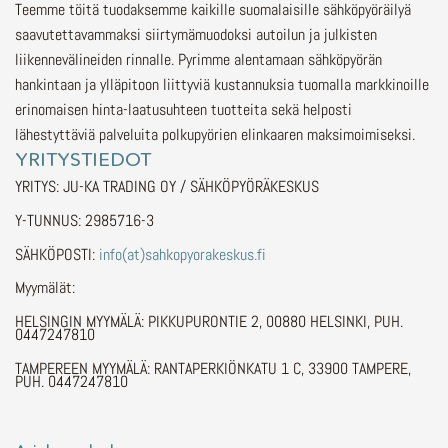
Teemme töitä tuodaksemme kaikille suomalaisille sähköpyöräilyä
saavutettavammaksi siirtymämuodoksi autoilun ja julkisten
liikennevälineiden rinnalle.
Pyrimme alentamaan sähköpyörän
hankintaan ja ylläpitoon liittyviä kustannuksia tuomalla markkinoille
erinomaisen hinta-laatusuhteen tuotteita sekä helposti
lähestyttäviä palveluita polkupyörien elinkaaren maksimoimiseksi.
YRITYSTIEDOT
YRITYS: JU-KA TRADING OY / SÄHKÖPYÖRÄKESKUS
Y-TUNNUS: 2985716-3
SÄHKÖPOSTI:
info(at)sahkopyorakeskus.fi
Myymälät:
HELSINGIN MYYMÄLÄ: PIKKUPURONTIE 2, 00880 HELSINKI, PUH.
0447247810
TAMPEREEN MYYMÄLÄ: RANTAPERKIÖNKATU 1 C, 33900 TAMPERE,
PUH. 0447247810