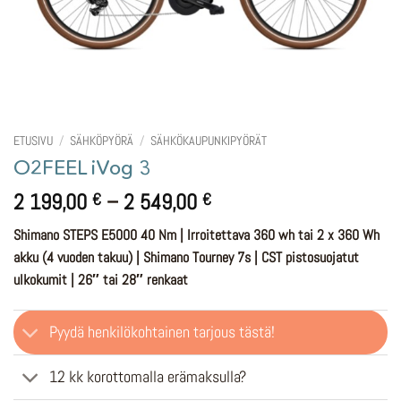
ETUSIVU
/
SÄHKÖPYÖRÄ
/
SÄHKÖKAUPUNKIPYÖRÄT
O2FEEL iVog 3
Hintaluokka:
2 199,00
–
2 549,00
€
€
2
Shimano STEPS E5000 40 Nm | Irroitettava 360 wh tai 2 x 360 Wh
199,00 €
akku (4 vuoden takuu) | Shimano Tourney 7s | CST pistosuojatut
-
ulkokumit | 26″ tai 28″ renkaat
2
549,00 €
Pyydä henkilökohtainen tarjous tästä!
12 kk korottomalla erämaksulla?