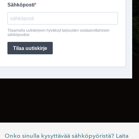
Onko sinulla kysyttävää sähköpyöristä? Laita