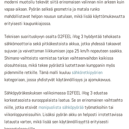
moderni muotoilu tekevät siitä erinomaisen valinnan niin arkeen kuin
vapaa-aikaan. Pyörän selkeä geometria ja matala runko
mahdollistavat helpon nousun satulaan, mikä lisää käyttömukavuutta
erityisesti kaupunkiajossa.
Teknisen suorituskyvyn osalta O2FEEL iVog 3 hyödyntää tehokasta
sähkömoottoria sekä pitkäkestoista akkua, jotka yhdessä takaavat
sujuvan ja vaivattoman liikkumisen jopa 25 km/h nopeuteen saakka.
Shimano-vaihteisto varmistaa tarkan vaihteenvaihdon kaikissa
olosuhteissa, mikä tekee pyörästä luotettavan kumppanin myös
pidemmille retkille. Tämä malli kuuluu
sähköretkipyörien
kategoriaan, jossa yhdistyvät käytännöllisyys ja ajomukavuus.
Sähköpyöräkeskuksen valikoimassa O2FEEL iVog 3 edustaa
korkeatasoista eurooppalaista laatua. Se on erinomainen vaihtoehto
niille, jotka etsivät
monipuolista sähköpyörää
työmatkoihin tai
viikonloppureissuihin. Lisäksi pyörän akku on helposti irrotettavissa
latausta varten, mikä lisää sen käytännöllisyyttä erityisesti
kerrostaloasujille.