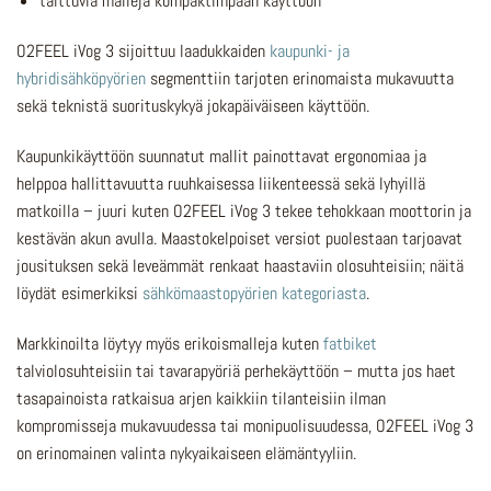
taittuvia malleja kompaktimpaan käyttöön
O2FEEL iVog 3 sijoittuu laadukkaiden
kaupunki- ja
hybridisähköpyörien
segmenttiin tarjoten erinomaista mukavuutta
sekä teknistä suorituskykyä jokapäiväiseen käyttöön.
Kaupunkikäyttöön suunnatut mallit painottavat ergonomiaa ja
helppoa hallittavuutta ruuhkaisessa liikenteessä sekä lyhyillä
matkoilla – juuri kuten O2FEEL iVog 3 tekee tehokkaan moottorin ja
kestävän akun avulla. Maastokelpoiset versiot puolestaan tarjoavat
jousituksen sekä leveämmät renkaat haastaviin olosuhteisiin; näitä
löydät esimerkiksi
sähkömaastopyörien kategoriasta
.
Markkinoilta löytyy myös erikoismalleja kuten
fatbiket
talviolosuhteisiin tai tavarapyöriä perhekäyttöön – mutta jos haet
tasapainoista ratkaisua arjen kaikkiin tilanteisiin ilman
kompromisseja mukavuudessa tai monipuolisuudessa, O2FEEL iVog 3
on erinomainen valinta nykyaikaiseen elämäntyyliin.