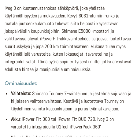
iVog 3 on kustannustehokas sähköpyörä, joka yhdistää
käytännöllisyyden ja mukavuuden. Kevyt 6061-alumiinirunko ja
matala joutsenkaulamuoto tekevät siitä helposti käytettävän
jokapäiväisiin kaupunkiajoihin. Shimano E5000 -moottori ja
valittavissa olevat iPowerFit-akkuvaihtoehdot tarjoavat luotettavaa
suorituskykyä ja jopa 200 km toimintasäteen. Mukana tulee myös
käytännöllisiä varusteita, kuten lokasuojat, tavarateline ja
integroidut valot. Tämä pyörä sopii erityisesti niille, jotka arvostavat
edullista hintaa ja monipuolisia ominaisuuksia.
Ominaisuudet:
Vaihteisto:
Shimano Tourney 7-vaihteinen järjestelmä sujuvaan ja
hiljaiseen vaihteenvaihtoon. Kestävä ja luotettava Tourney on
täydellinen valinta kaupunkiajoon ja perus työmatka-ajoon.
Akku
: iPower Fit 360 tai iPower Fit DUO 720. ivog 3 on
varustettu integroidulla O2feel iPowerPack 360′