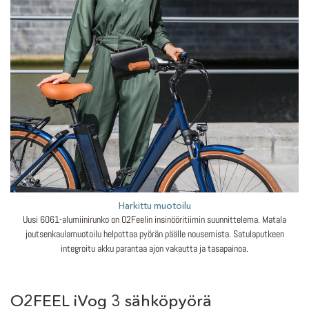
Harkittu muotoilu
Uusi 6061-alumiinirunko on O2Feelin insinööritiimin suunnittelema. Matala
joutsenkaulamuotoilu helpottaa pyörän päälle nousemista. Satulaputkeen
integroitu akku parantaa ajon vakautta ja tasapainoa.
O2FEEL iVog 3 sähköpyörä