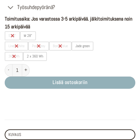
Työsuhdepyöränä?
Toimitusaika: Jos varastossa 3-5 arkipäivää. jälkitoimituksena noin
15 arkipäivää
S 26"
M 28"
Linen white
Pearl grey
Boreal blue
Jade green
360 Wh
2 x 360 Wh
O2FEEL iVog 3 määrä
Lisää ostoskoriin
KUVAUS