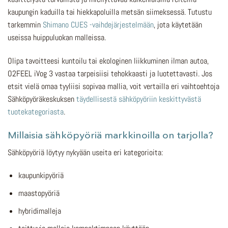
kaupungin kaduilla tai hiekkapoluilla metsän siimeksessä. Tutustu
tarkemmin
Shimano CUES -vaihdejärjestelmään
, jota käytetään
useissa huippuluokan malleissa.
Olipa tavoitteesi kuntoilu tai ekologinen liikkuminen ilman autoa,
O2FEEL iVog 3 vastaa tarpeisiisi tehokkaasti ja luotettavasti. Jos
etsit vielä omaa tyyliisi sopivaa mallia, voit vertailla eri vaihtoehtoja
Sähköpyöräkeskuksen
täydellisestä sähköpyöriin keskittyvästä
tuotekategoriasta
.
Millaisia sähköpyöriä markkinoilla on tarjolla?
Sähköpyöriä löytyy nykyään useita eri kategorioita:
kaupunkipyöriä
maastopyöriä
hybridimalleja