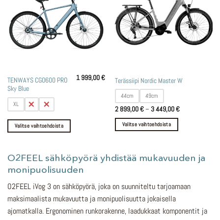
1 999,00
€
Tällä
Tällä
TENWAYS CGO600 PRO
Terässiipi Nordic Master W
Sky Blue
tuotteella
tuotteella
44cm
49cm
on
on
XL
L
M
Hintaluokka:
2 899,00
€
–
3 449,00
€
useampi
useampi
2
muunnelma.
muunnelma.
899,00 €
Valitse vaihtoehdoista
Valitse vaihtoehdoista
-
Voit
Voit
3
449,00 €
tehdä
tehdä
valinnat
valinnat
O2FEEL sähköpyörä yhdistää mukavuuden ja
tuotteen
tuotteen
monipuolisuuden
sivulla.
sivulla.
O2FEEL iVog 3 on sähköpyörä, joka on suunniteltu tarjoamaan
maksimaalista mukavuutta ja monipuolisuutta jokaisella
ajomatkalla. Ergonominen runkorakenne, laadukkaat komponentit ja