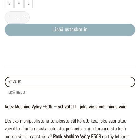
S
M
L
Rock Machine Vyöry E50R määrä
Lisää ostoskoriin
KUVAUS
LISÄTIEDOT
Rock Machine Vyöry E50R – sähköfätti, joka vie sinut minne vain!
Etsitkö monipuolista ja tehokasta sähköfatbikea, joka suoriutuu
vaivatta niin lumisista poluista, pehmeistä hiekkarannoista kuin
metsäisistä maastoista?
Rock Machine Vyöry E50R
on täydellinen