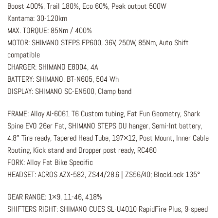
Boost 400%, Trail 180%, Eco 60%, Peak output 500W
Kantama: 30-120km
MAX. TORQUE: 85Nm / 400%
MOTOR: SHIMANO STEPS EP600, 36V, 250W, 85Nm, Auto Shift
compatible
CHARGER: SHIMANO E8004, 4A
BATTERY: SHIMANO, BT-N605, 504 Wh
DISPLAY: SHIMANO SC-EN500, Clamp band
FRAME: Alloy Al-6061 T6 Custom tubing, Fat Fun Geometry, Shark
Spine EVO 26er Fat, SHIMANO STEPS DU hanger, Semi-Int battery,
4.8″ Tire ready, Tapered Head Tube, 197×12, Post Mount, Inner Cable
Routing, Kick stand and Dropper post ready, RC460
FORK: Alloy Fat Bike Specific
HEADSET: ACROS AZX-582, ZS44/28.6 | ZS56/40; BlockLock 135°
GEAR RANGE: 1×9, 11-46, 418%
SHIFTERS RIGHT: SHIMANO CUES SL-U4010 RapidFire Plus, 9-speed