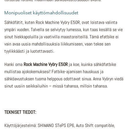
Monipuoliset käyttömahdollisuudet
Sähköfätit, kuten Rock Machine Vyöry E50R, ovat loistava valinta
ympäri vuoden. Talvella se selviytyy lumessa, kun taas kesällä se vie
sinut hiekkapoluilla ja vaativilla maastoreiteillä. Tämä efatbike ei
vain avaa uusia mahdollisuuksia liikkumiseen, vaan tekee sen
tyylikkäästi ja luotettavasti.
Hanki oma
Rock Machine Vyöry E50R
ja koe, kuinka sähköfatbike
mullistaa ajokokemuksesi! Fatbike-ajamisen hauskuus ja
sähköavustuksen tuoma helppous odottavat sinua. Anna Vyöryn viedä
sinut uusiin seikkailuihin – missä tahansa, milloin tahansa.
TEKNISET TIEDOT:
Käyttöjärjestelmä: SHIMANO STePS EP6, Auto Shift compatible,