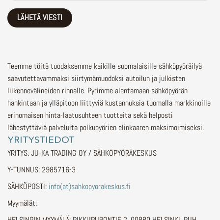
Teemme töitä tuodaksemme kaikille suomalaisille sähköpyöräilyä
saavutettavammaksi siirtymämuodoksi autoilun ja julkisten
liikennevälineiden rinnalle.
Pyrimme alentamaan sähköpyörän
hankintaan ja ylläpitoon liittyviä kustannuksia tuomalla markkinoille
erinomaisen hinta-laatusuhteen tuotteita sekä helposti
lähestyttäviä palveluita polkupyörien elinkaaren maksimoimiseksi.
YRITYSTIEDOT
YRITYS: JU-KA TRADING OY / SÄHKÖPYÖRÄKESKUS
Y-TUNNUS: 2985716-3
SÄHKÖPOSTI:
info(at)sahkopyorakeskus.fi
Myymälät:
HELSINGIN MYYMÄLÄ: PIKKUPURONTIE 2, 00880 HELSINKI, PUH.