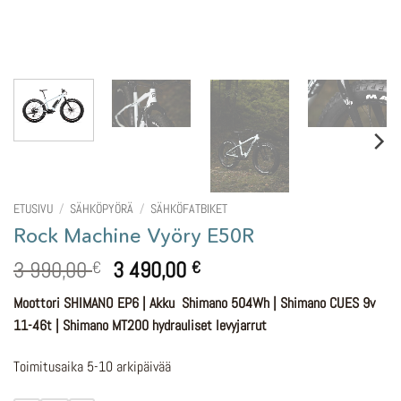
ETUSIVU
/
SÄHKÖPYÖRÄ
/
SÄHKÖFATBIKET
Rock Machine Vyöry E50R
Alkuperäinen
Nykyinen
3 990,00
3 490,00
€
€
hinta
hinta
Moottori SHIMANO EP6 | Akku Shimano 504Wh | Shimano CUES 9v
oli:
on:
11-46t | Shimano MT200 hydrauliset levyjarrut
3
3
990,00 €.
490,00 €.
Toimitusaika 5-10 arkipäivää