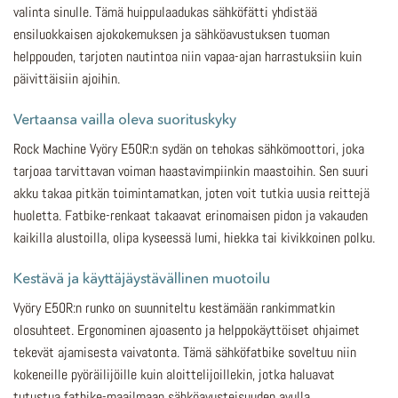
valinta sinulle. Tämä huippulaadukas sähköfätti yhdistää
ensiluokkaisen ajokokemuksen ja sähköavustuksen tuoman
helppouden, tarjoten nautintoa niin vapaa-ajan harrastuksiin kuin
päivittäisiin ajoihin.
Vertaansa vailla oleva suorituskyky
Rock Machine Vyöry E50R:n sydän on tehokas sähkömoottori, joka
tarjoaa tarvittavan voiman haastavimpiinkin maastoihin. Sen suuri
akku takaa pitkän toimintamatkan, joten voit tutkia uusia reittejä
huoletta. Fatbike-renkaat takaavat erinomaisen pidon ja vakauden
kaikilla alustoilla, olipa kyseessä lumi, hiekka tai kivikkoinen polku.
Kestävä ja käyttäjäystävällinen muotoilu
Vyöry E50R:n runko on suunniteltu kestämään rankimmatkin
olosuhteet. Ergonominen ajoasento ja helppokäyttöiset ohjaimet
tekevät ajamisesta vaivatonta. Tämä sähköfatbike soveltuu niin
kokeneille pyöräilijöille kuin aloittelijoillekin, jotka haluavat
tutustua fatbike-maailmaan sähköavusteisuuden avulla.