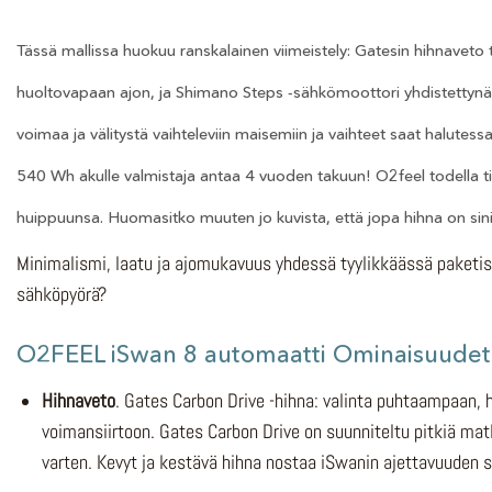
Tässä mallissa huokuu ranskalainen viimeistely: Gatesin hihnaveto t
huoltovapaan ajon, ja Shimano Steps -sähkömoottori yhdistettynä
voimaa ja välitystä vaihteleviin maisemiin ja vaihteet saat halutes
540 Wh akulle valmistaja antaa 4 vuoden takuun! O2feel todella ti
huippuunsa. Huomasitko muuten jo kuvista, että jopa hihna on sin
Minimalismi, laatu ja ajomukavuus yhdessä tyylikkäässä paketis
sähköpyörä?
O2FEEL iSwan 8 automaatti Ominaisuudet
Hihnaveto
. Gates Carbon Drive -hihna: valinta puhtaampaan,
voimansiirtoon. Gates Carbon Drive on suunniteltu pitkiä ma
varten. Kevyt ja kestävä hihna nostaa iSwanin ajettavuuden s