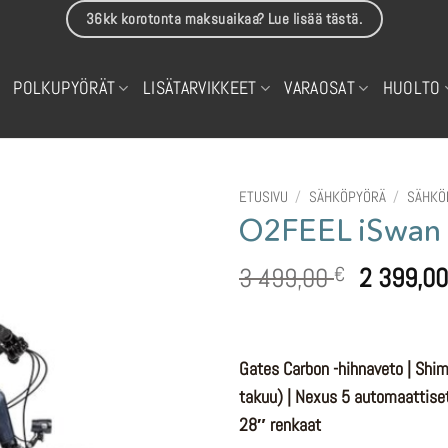
36kk korotonta maksuaikaa? Lue lisää tästä.
POLKUPYÖRÄT
LISÄTARVIKKEET
VARAOSAT
HUOLTO
ETUSIVU
/
SÄHKÖPYÖRÄ
/
SÄHKÖ
O2FEEL iSwan 
Alkuperä
3 499,00
2 399,0
€
hinta
oli:
3
Gates Carbon -hihnaveto | Shi
499,00 €
takuu) | Nexus 5 automaattiset
28″ renkaat