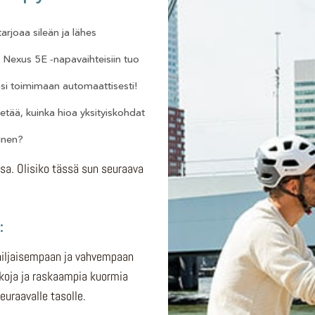
arjoaa sileän ja lähes
 Nexus 5E -napavaihteisiin tuo
sasi toimimaan automaattisesti!
etää, kuinka hioa yksityiskohdat
inen?
sa. Olisiko tässä sun seuraava
:
 hiljaisempaan ja vahvempaan
tkoja ja raskaampia kuormia
euraavalle tasolle.