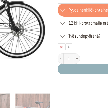
Pyydä henkilökohtaine
12 kk korottomalla er
Työsuhdepyöränä?
M
L
O2FEEL iSwan 8 automaatti määr