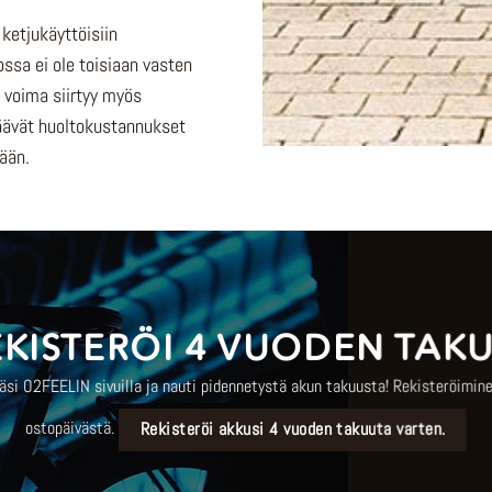
 ketjukäyttöisiin
ossa ei ole toisiaan vasten
 voima siirtyy myös
äävät huoltokustannukset
ään.
EKISTERÖI 4 VUODEN TAKU
räsi O2FEELIN sivuilla ja nauti pidennetystä akun takuusta! Rekisteröimin
ostopäivästä.
Rekisteröi akkusi 4 vuoden takuuta varten.