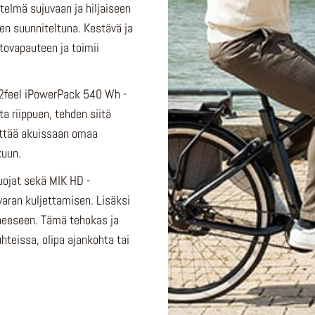
elmä sujuvaan ja hiljaiseen
ten suunniteltuna. Kestävä ja
tovapauteen ja toimii
O2feel iPowerPack 540 Wh -
a riippuen, tehden siitä
äyttää akuissaan omaa
kuun.
uojat sekä MIK HD -
varan kuljettamisen. Lisäksi
neeseen. Tämä tehokas ja
teissa, olipa ajankohta tai