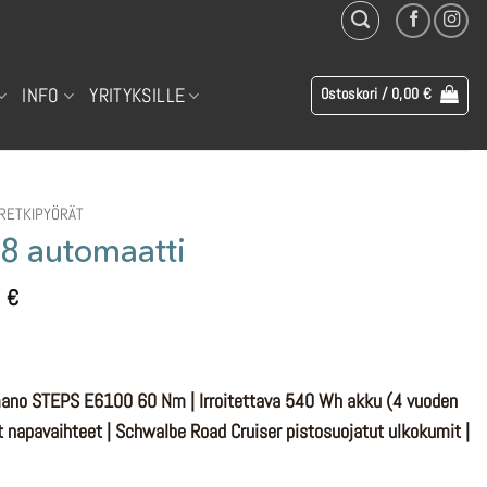
INFO
YRITYKSILLE
Ostoskori /
0,00
€
RETKIPYÖRÄT
8 automaatti
inen
Nykyinen
0
€
hinta
on:
2
mano STEPS E6100 60 Nm | Irroitettava 540 Wh akku (4 vuoden
.
399,00 €.
 napavaihteet | Schwalbe Road Cruiser pistosuojatut ulkokumit |