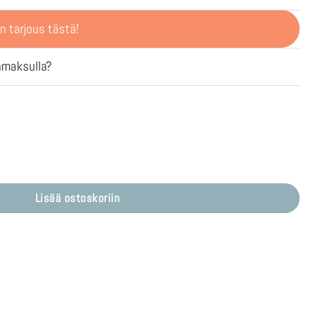
n tarjous tästä!
ämaksulla?
ä
Lisää ostoskoriin