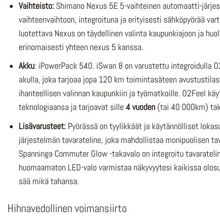
Vaihteisto:
Shimano Nexus 5E 5-vaihteinen automaatti-järjest
vaihteenvaihtoon, integroituna ja erityisesti sähköpyörää var
luotettava Nexus on täydellinen valinta kaupunkiajoon ja huol
erinomaisesti yhteen nexus 5 kanssa.
Akku
: iPowerPack 540. iSwan 8 on varustettu integroidulla 
akulla, joka tarjoaa jopa 120 km toimintasäteen avustustilast
ihanteellisen valinnan kaupunkiin ja työmatkoille. O2Feel k
teknologiaansa ja tarjoavat sille
4 vuoden
(tai 40 000km) ta
Lisävarusteet:
Pyörässä on tyylikkäät ja käytännölliset lokas
järjestelmän tavarateline, joka mahdollistaa monipuolisen ta
Spanninga Commuter Glow -takavalo on integroitu tavarateli
huomaamaton LED-valo varmistaa näkyvyytesi kaikissa olosuh
sää mikä tahansa.
Hihnavedollinen voimansiirto