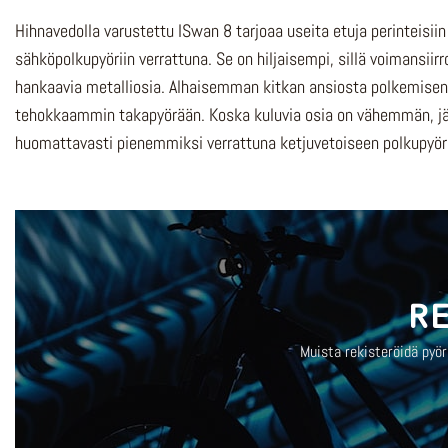
Hihnavedolla varustettu ISwan 8 tarjoaa
useita etuja perinteisiin
sähköpolkupyöriin verrattuna. Se on hiljaisempi, sillä voimansiirr
hankaavia metalliosia. Alhaisemman kitkan ansiosta polkemisen
tehokkaammin takapyörään. Koska kuluvia osia on vähemmän, j
huomattavasti pienemmiksi verrattuna ketjuvetoiseen polkupyör
R
Muista rekisteröidä pyö