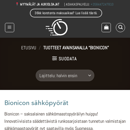
Skip
| ASIAKASPALVELU:
+358447247810
MYYMÄLÄT JA AUKIOLOAJAT
to
36kk korotonta maksuaikaa? Lue lisää tästä.
content
ETUSIVU
/
TUOTTEET AVAINSANALLA “BIONICON”
SUODATA
Bionicon sähköpyörät
Bionicon – saksalainen sähkömaastopyöräilyn huippu!
Innovatiivisista säädettävistä runkosarjoistaan tunnetun valmistajan
sähkömaastopyörät nyt saatavilla myös Suomessa.