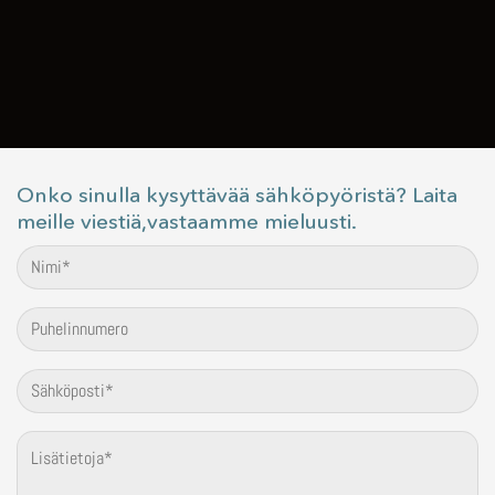
Onko sinulla kysyttävää sähköpyöristä? Laita
meille viestiä,vastaamme mieluusti.