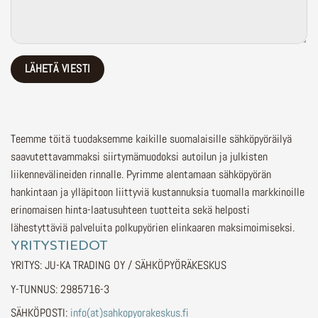
Teemme töitä tuodaksemme kaikille suomalaisille sähköpyöräilyä
saavutettavammaksi siirtymämuodoksi autoilun ja julkisten
liikennevälineiden rinnalle.
Pyrimme alentamaan sähköpyörän
hankintaan ja ylläpitoon liittyviä kustannuksia tuomalla markkinoille
erinomaisen hinta-laatusuhteen tuotteita sekä helposti
lähestyttäviä palveluita polkupyörien elinkaaren maksimoimiseksi.
YRITYSTIEDOT
YRITYS: JU-KA TRADING OY / SÄHKÖPYÖRÄKESKUS
Y-TUNNUS: 2985716-3
SÄHKÖPOSTI:
info(at)sahkopyorakeskus.fi