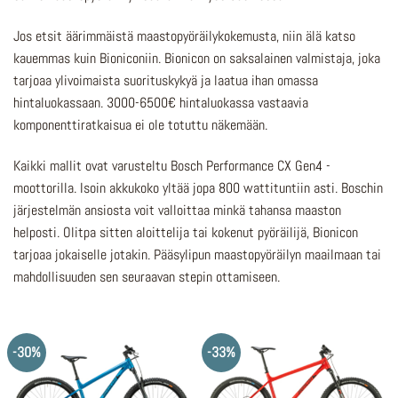
Jos etsit äärimmäistä maastopyöräilykokemusta, niin älä katso
kauemmas kuin Bioniconiin. Bionicon on saksalainen valmistaja, joka
tarjoaa ylivoimaista suorituskykyä ja laatua ihan omassa
hintaluokassaan. 3000-6500€ hintaluokassa vastaavia
komponenttiratkaisua ei ole totuttu näkemään.
Kaikki mallit ovat varusteltu Bosch Performance CX Gen4 -
moottorilla. Isoin akkukoko yltää jopa 800 wattituntiin asti. Boschin
järjestelmän ansiosta voit valloittaa minkä tahansa maaston
helposti. Olitpa sitten aloittelija tai kokenut pyöräilijä, Bionicon
tarjoaa jokaiselle jotakin. Pääsylipun maastopyöräilyn maailmaan tai
mahdollisuuden sen seuraavan stepin ottamiseen.
-30%
-33%