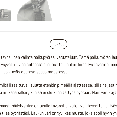
KUVAUS
äydellinen valinta polkupyöräsi varusteluun. Tämä polkupyörän lauk
 pysyvät kuivina sateesta huolimatta. Laukun kiinnitys tavarateline
ikoillaan myös epätasaisessa maastossa.
ikä lisää turvallisuutta etenkin pimeällä ajettaessa, sillä heijast
a mukana silloin, kun se ei ole kiinnitettynä pyörään. Näin voit kä
asti säilytystilaa erilaisille tavaroille, kuten vaihtovaatteille, ty
a tilaa pyörästäsi. Laukun väri on tyylikäs musta, joka sopii hyvin y