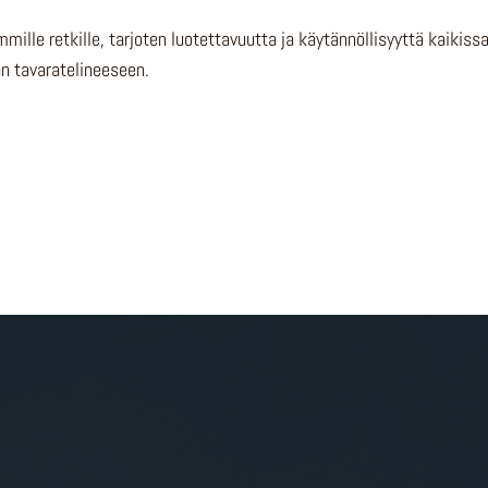
mmille retkille, tarjoten luotettavuutta ja käytännöllisyyttä kaiki
rän tavaratelineeseen.