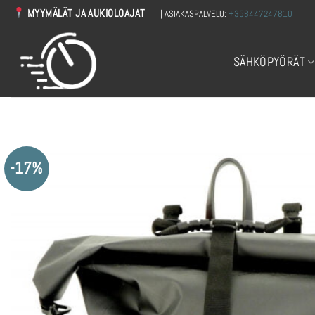
Skip
MYYMÄLÄT JA AUKIOLOAJAT
| ASIAKASPALVELU:
+358447247810
to
content
SÄHKÖPYÖRÄT
-17%