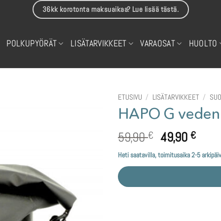
36kk korotonta maksuaikaa? Lue lisää tästä.
POLKUPYÖRÄT
LISÄTARVIKKEET
VARAOSAT
HUOLTO
ETUSIVU
/
LISÄTARVIKKEET
/
SUO
HAPO G vedenpi
Alkuperäine
Nyky
59,90
49,90
€
€
hinta
hinta
Heti saatavilla, toimitusaika 2-5 arkipäi
oli:
on:
59,90 €.
49,90