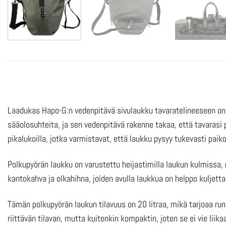
Laadukas Hapo-G:n vedenpitävä sivulaukku tavaratelineeseen on t
sääolosuhteita, ja sen vedenpitävä rakenne takaa, että tavarasi
pikalukoilla, jotka varmistavat, että laukku pysyy tukevasti pa
Polkupyörän laukku on varustettu heijastimilla laukun kulmissa, m
kantokahva ja olkahihna, joiden avulla laukkua on helppo kuljetta
Tämän polkupyörän laukun tilavuus on 20 litraa, mikä tarjoaa runsa
riittävän tilavan, mutta kuitenkin kompaktin, joten se ei vie liika