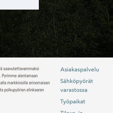
lyä saavutettavammaksi
Asiakaspalvelu
.
Pyrimme alentamaan
Sähköpyörät
malla markkinoille erinomaisen
varastossa
ita polkupyörien elinkaaren
Työpaikat