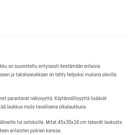
ku on suunniteltu erityisesti kestämään erilaisia
eseen ja takahaarukkaan on tehty helpoksi mukana olevilla
imet parantavat näkyvyyttä. Käytännöllisyyttä lisäävät
yttää laukkua myös tavallisena olkalaukkuna.
övälineille tai ostoksille. Mitat 45x30x16 cm tekevät laukusta
hteen erilaisten pyörien kanssa.