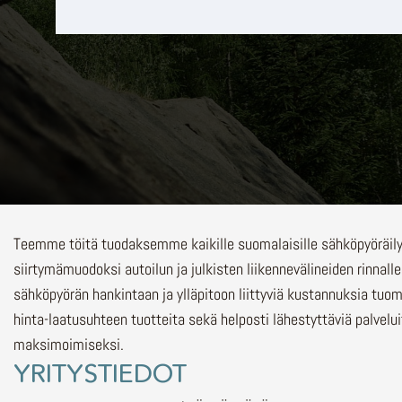
Teemme töitä tuodaksemme kaikille suomalaisille sähköpyöräi
siirtymämuodoksi autoilun ja julkisten liikennevälineiden rinnalle
sähköpyörän hankintaan ja ylläpitoon liittyviä kustannuksia tuo
hinta-laatusuhteen tuotteita sekä helposti lähestyttäviä palvelu
maksimoimiseksi.
YRITYSTIEDOT