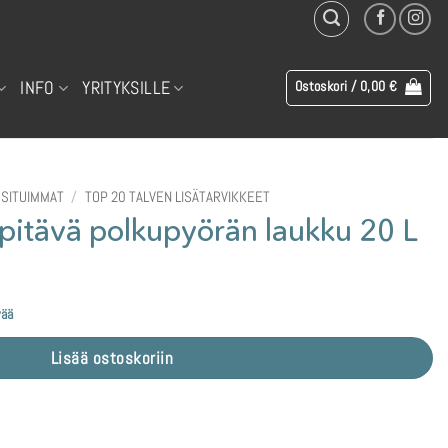
INFO
YRITYKSILLE
Ostoskori /
0,00
€
SITUIMMAT
/
TOP 20 TALVEN LISÄTARVIKKEET
tävä polkupyörän laukku 20 L
n
inen
vää
 €.
Lisää ostoskoriin