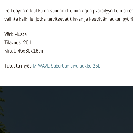
Polkupyörän laukku on suunniteltu niin arjen pyöräilyyn kuin pide
valinta kaikille, jotka tarvitsevat tilavan ja kestävän laukun pyö
Väri: Musta
Tilavuus: 20 L
Mitat: 45x30x16cm
Tutustu myös
M-WAVE Suburban sivulaukku 25L