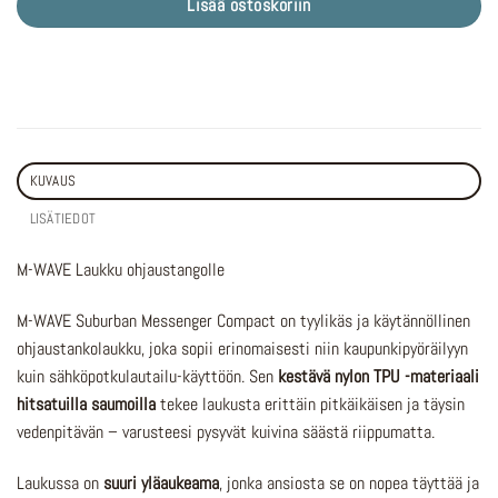
Lisää ostoskoriin
KUVAUS
LISÄTIEDOT
M-WAVE Laukku ohjaustangolle
M-WAVE Suburban Messenger Compact on tyylikäs ja käytännöllinen
ohjaustankolaukku, joka sopii erinomaisesti niin kaupunkipyöräilyyn
kuin sähköpotkulautailu-käyttöön. Sen
kestävä nylon TPU -materiaali
hitsatuilla saumoilla
tekee laukusta erittäin pitkäikäisen ja täysin
vedenpitävän – varusteesi pysyvät kuivina säästä riippumatta.
Laukussa on
suuri yläaukeama
, jonka ansiosta se on nopea täyttää ja