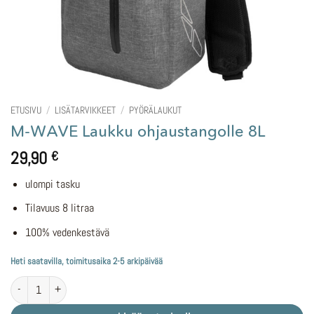
ETUSIVU
/
LISÄTARVIKKEET
/
PYÖRÄLAUKUT
M-WAVE Laukku ohjaustangolle 8L
29,90
€
ulompi tasku
Tilavuus 8 litraa
100% vedenkestävä
Heti saatavilla, toimitusaika 2-5 arkipäivää
M-WAVE Laukku ohjaustangolle 8L määrä