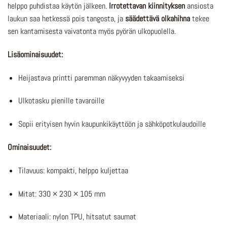
helppo puhdistaa käytön jälkeen.
Irrotettavan kiinnityksen
ansiosta
laukun saa hetkessä pois tangosta, ja
säädettävä olkahihna
tekee
sen kantamisesta vaivatonta myös pyörän ulkopuolella.
Lisäominaisuudet:
Heijastava printti paremman näkyvyyden takaamiseksi
Ulkotasku pienille tavaroille
Sopii erityisen hyvin kaupunkikäyttöön ja sähköpotkulaudoille
Ominaisuudet:
Tilavuus: kompakti, helppo kuljettaa
Mitat: 330 × 230 × 105 mm
Materiaali: nylon TPU, hitsatut saumat