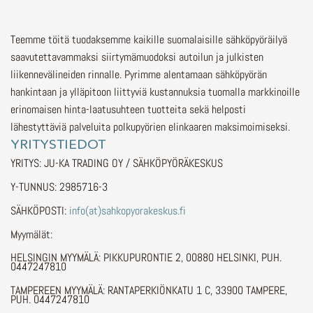
Teemme töitä tuodaksemme kaikille suomalaisille sähköpyöräilyä
saavutettavammaksi siirtymämuodoksi autoilun ja julkisten
liikennevälineiden rinnalle.
Pyrimme alentamaan sähköpyörän
hankintaan ja ylläpitoon liittyviä kustannuksia tuomalla markkinoille
erinomaisen hinta-laatusuhteen tuotteita sekä helposti
lähestyttäviä palveluita polkupyörien elinkaaren maksimoimiseksi.
YRITYSTIEDOT
YRITYS: JU-KA TRADING OY / SÄHKÖPYÖRÄKESKUS
Y-TUNNUS: 2985716-3
SÄHKÖPOSTI:
info(at)sahkopyorakeskus.fi
Myymälät:
HELSINGIN MYYMÄLÄ: PIKKUPURONTIE 2, 00880 HELSINKI, PUH.
0447247810
TAMPEREEN MYYMÄLÄ: RANTAPERKIÖNKATU 1 C, 33900 TAMPERE,
PUH. 0447247810