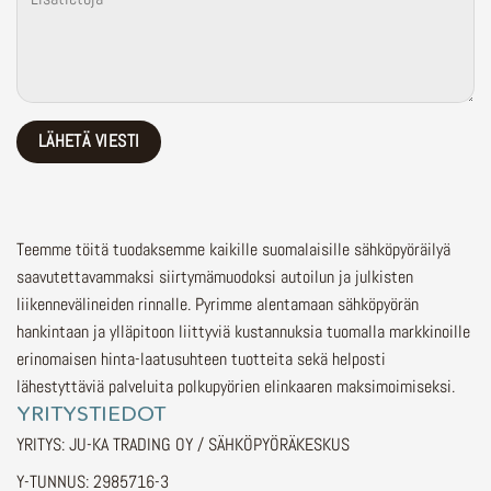
Teemme töitä tuodaksemme kaikille suomalaisille sähköpyöräilyä
saavutettavammaksi siirtymämuodoksi autoilun ja julkisten
liikennevälineiden rinnalle.
Pyrimme alentamaan sähköpyörän
hankintaan ja ylläpitoon liittyviä kustannuksia tuomalla markkinoille
erinomaisen hinta-laatusuhteen tuotteita sekä helposti
lähestyttäviä palveluita polkupyörien elinkaaren maksimoimiseksi.
YRITYSTIEDOT
YRITYS: JU-KA TRADING OY / SÄHKÖPYÖRÄKESKUS
Y-TUNNUS: 2985716-3