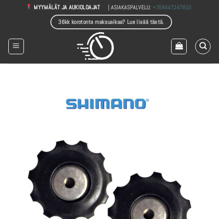
Skip
| ASIAKASPALVELU:
+358447247810
MYYMÄLÄT JA AUKIOLOAJAT
to
36kk korotonta maksuaikaa? Lue lisää tästä.
content