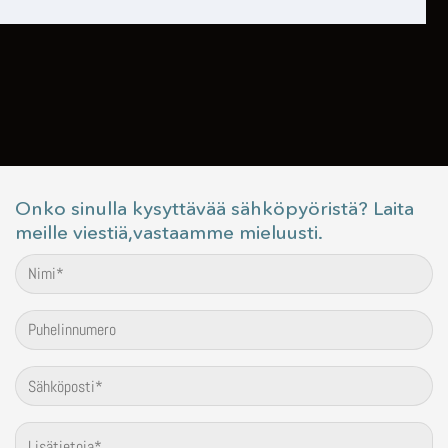
Onko sinulla kysyttävää sähköpyöristä? Laita
meille viestiä,vastaamme mieluusti.