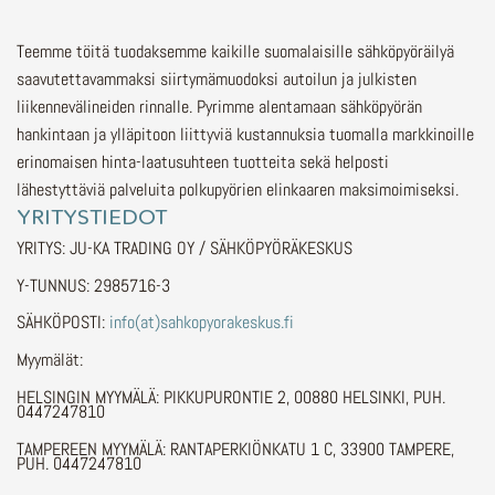
Teemme töitä tuodaksemme kaikille suomalaisille sähköpyöräilyä
saavutettavammaksi siirtymämuodoksi autoilun ja julkisten
liikennevälineiden rinnalle.
Pyrimme alentamaan sähköpyörän
hankintaan ja ylläpitoon liittyviä kustannuksia tuomalla markkinoille
erinomaisen hinta-laatusuhteen tuotteita sekä helposti
lähestyttäviä palveluita polkupyörien elinkaaren maksimoimiseksi.
YRITYSTIEDOT
YRITYS: JU-KA TRADING OY / SÄHKÖPYÖRÄKESKUS
Y-TUNNUS: 2985716-3
SÄHKÖPOSTI:
info(at)sahkopyorakeskus.fi
Myymälät:
HELSINGIN MYYMÄLÄ: PIKKUPURONTIE 2, 00880 HELSINKI, PUH.
0447247810
TAMPEREEN MYYMÄLÄ: RANTAPERKIÖNKATU 1 C, 33900 TAMPERE,
PUH. 0447247810