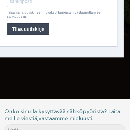
Onko sinulla kysyttävää sähköpyöristä? Laita
meille viestiä,vastaamme mieluusti.