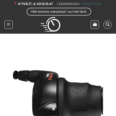
Skip
| ASIAKASPALVELU:
+358447247810
MYYMÄLÄT JA AUKIOLOAJAT
to
36kk korotonta maksuaikaa? Lue lisää tästä.
content