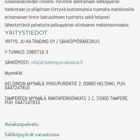
liikennevälineiden rinnalle.
Pyrimme alentamaan sähköpyörän
hankintaan ja ylläpitoon liittyviä kustannuksia tuomalla markkinoille
erinomaisen hinta-laatusuhteen tuotteita sekä helposti
lähestyttäviä palveluita polkupyörien elinkaaren maksimoimiseksi.
YRITYSTIEDOT
YRITYS: JU-KA TRADING OY / SÄHKÖPYÖRÄKESKUS
Y-TUNNUS: 2985716-3
SÄHKÖPOSTI:
info(at)sahkopyorakeskus.fi
Myymälät:
HELSINGIN MYYMÄLÄ: PIKKUPURONTIE 2, 00880 HELSINKI, PUH.
0447247810
TAMPEREEN MYYMÄLÄ: RANTAPERKIÖNKATU 1 C, 33900 TAMPERE,
PUH. 0447247810
Asiakaspalvelu
Sähköpyörät varastossa