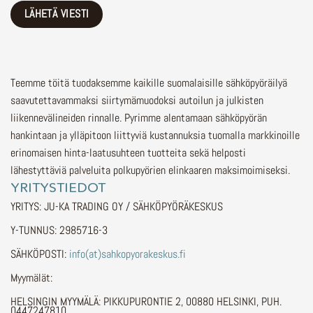
Teemme töitä tuodaksemme kaikille suomalaisille sähköpyöräilyä
saavutettavammaksi siirtymämuodoksi autoilun ja julkisten
liikennevälineiden rinnalle.
Pyrimme alentamaan sähköpyörän
hankintaan ja ylläpitoon liittyviä kustannuksia tuomalla markkinoille
erinomaisen hinta-laatusuhteen tuotteita sekä helposti
lähestyttäviä palveluita polkupyörien elinkaaren maksimoimiseksi.
YRITYSTIEDOT
YRITYS: JU-KA TRADING OY / SÄHKÖPYÖRÄKESKUS
Y-TUNNUS: 2985716-3
SÄHKÖPOSTI:
info(at)sahkopyorakeskus.fi
Myymälät:
HELSINGIN MYYMÄLÄ: PIKKUPURONTIE 2, 00880 HELSINKI, PUH.
0447247810