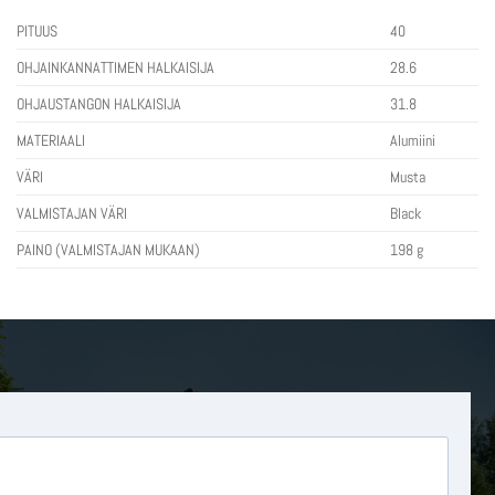
PITUUS
40
OHJAINKANNATTIMEN HALKAISIJA
28.6
OHJAUSTANGON HALKAISIJA
31.8
MATERIAALI
Alumiini
VÄRI
Musta
VALMISTAJAN VÄRI
Black
PAINO (VALMISTAJAN MUKAAN)
198 g