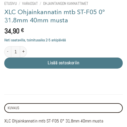
ETUSIVU
/
VARAOSAT
/
OHJAINTANGON KANNATTIMET
XLC Ohjainkannatin mtb ST-F05 0°
31.8mm 40mm musta
34,90
€
Heti saatavilla, toimitusaika 2-5 arkipäivää
XLC Ohjainkannatin mtb ST-F05 0° 31.8mm 40mm musta määrä
Lisää ostoskoriin
KUVAUS
XLC Ohjainkannatin mtb ST-F05 0° 31.8mm 40mm musta