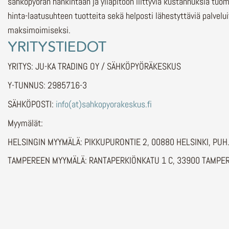
sähköpyörän hankintaan ja ylläpitoon liittyviä kustannuksia tuo
hinta-laatusuhteen tuotteita sekä helposti lähestyttäviä palvelu
maksimoimiseksi.
YRITYSTIEDOT
YRITYS: JU-KA TRADING OY / SÄHKÖPYÖRÄKESKUS
Y-TUNNUS: 2985716-3
SÄHKÖPOSTI:
info(at)sahkopyorakeskus.fi
Myymälät:
HELSINGIN MYYMÄLÄ: PIKKUPURONTIE 2, 00880 HELSINKI, PU
TAMPEREEN MYYMÄLÄ: RANTAPERKIÖNKATU 1 C, 33900 TAMPER