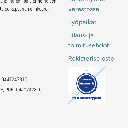
malla markkinoille erinomaisen
varastossa
ita polkupyörien elinkaaren
Työpaikat
Tilaus- ja
toimitusehdot
Rekisteriseloste
H. 0447247810
E, PUH. 0447247810