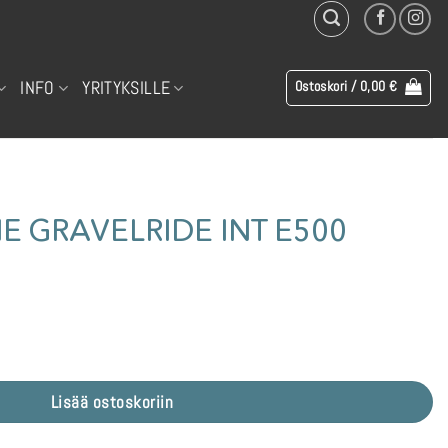
INFO
YRITYKSILLE
Ostoskori /
0,00
€
 GRAVELRIDE INT E500
500 määrä
Lisää ostoskoriin