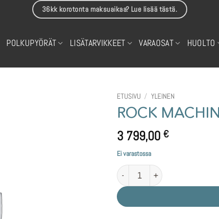
36kk korotonta maksuaikaa? Lue lisää tästä.
POLKUPYÖRÄT
LISÄTARVIKKEET
VARAOSAT
HUOLTO
ETUSIVU
/
YLEINEN
ROCK MACHINE
3 799,00
€
Ei varastossa
ROCK MACHINE GRAVELRIDE INT E