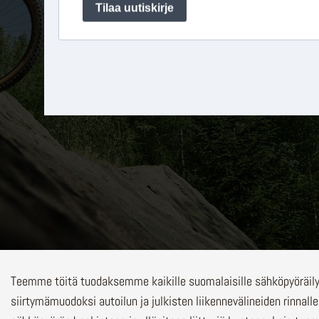
Teemme töitä tuodaksemme kaikille suomalaisille sähköpyöräi
siirtymämuodoksi autoilun ja julkisten liikennevälineiden rinnalle