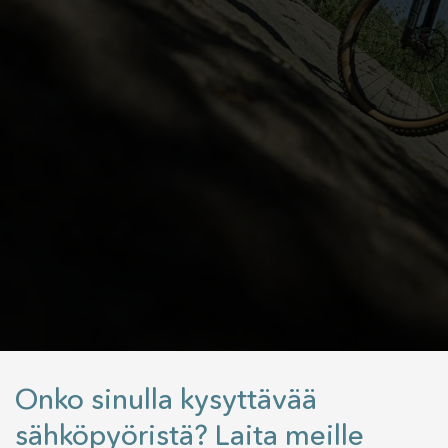
Onko sinulla kysyttävää
sähköpyöristä? Laita meille