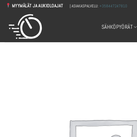
Skip
MYYMÄLÄT JA AUKIOLOAJAT
| ASIAKASPALVELU:
+358447247810
to
content
SÄHKÖPYÖRÄT