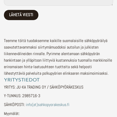
Teemme töitä tuodaksemme kaikille suomalaisille sähköpyöräilyä
saavutettavammaksi siirtymämuodoksi autoilun ja julkisten
liikennevälineiden rinnalle.
Pyrimme alentamaan sähköpyörän
hankintaan ja ylläpitoon liittyviä kustannuksia tuomalla markkinoille
erinomaisen hinta-laatusuhteen tuotteita sekä helposti
lähestyttäviä palveluita polkupyörien elinkaaren maksimoimiseksi.
YRITYSTIEDOT
YRITYS: JU-KA TRADING OY / SÄHKÖPYÖRÄKESKUS
Y-TUNNUS: 2985716-3
SÄHKÖPOSTI:
info(at)sahkopyorakeskus.fi
Myymälät: