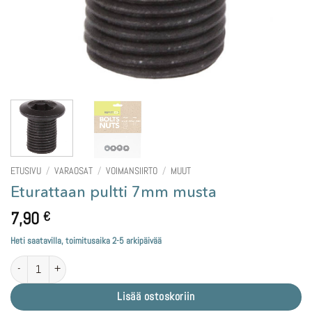
ETUSIVU
/
VARAOSAT
/
VOIMANSIIRTO
/
MUUT
Eturattaan pultti 7mm musta
7,90
€
Heti saatavilla, toimitusaika 2-5 arkipäivää
Eturattaan pultti 7mm musta määrä
Lisää ostoskoriin