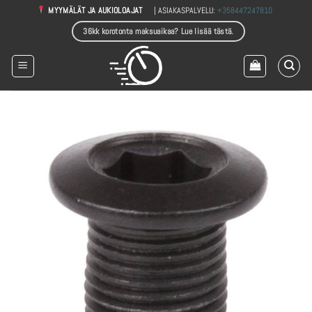
Skip
| ASIAKASPALVELU:
+358447247810
MYYMÄLÄT JA AUKIOLOAJAT
to
36kk korotonta maksuaikaa? Lue lisää tästä.
content