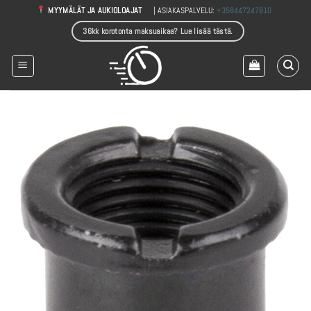
Skip
| ASIAKASPALVELU:
+358447247810
MYYMÄLÄT JA AUKIOLOAJAT
to
36kk korotonta maksuaikaa? Lue lisää tästä.
content