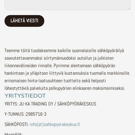
Teemme töitä tuodaksemme kaikille suomalaisille sähköpyöräilyä
saavutettavammaksi siirtymämuodoksi autoilun ja julkisten
liikennevälineiden rinnalle.
Pyrimme alentamaan sähköpyörän
hankintaan ja ylläpitoon liittyviä kustannuksia tuomalla markkinoille
erinomaisen hinta-laatusuhteen tuotteita sekä helposti
lähestyttäviä palveluita polkupyörien elinkaaren maksimoimiseksi.
YRITYSTIEDOT
YRITYS: JU-KA TRADING OY / SÄHKÖPYÖRÄKESKUS
Y-TUNNUS: 2985716-3
SÄHKÖPOSTI:
info(at)sahkopyorakeskus.fi
Myymälät: