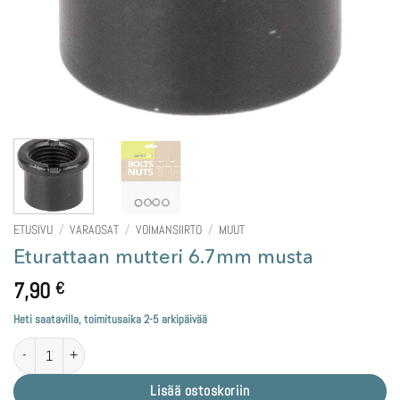
ETUSIVU
/
VARAOSAT
/
VOIMANSIIRTO
/
MUUT
Eturattaan mutteri 6.7mm musta
7,90
€
Heti saatavilla, toimitusaika 2-5 arkipäivää
Eturattaan mutteri 6.7mm musta määrä
Lisää ostoskoriin