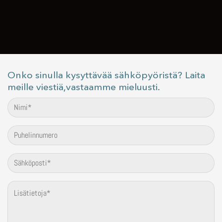
Onko sinulla kysyttävää sähköpyöristä? Laita
meille viestiä,vastaamme mieluusti.