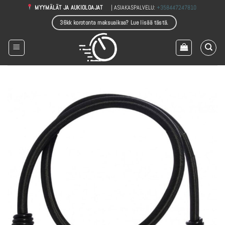
Skip
| ASIAKASPALVELU:
+358447247810
MYYMÄLÄT JA AUKIOLOAJAT
to
36kk korotonta maksuaikaa? Lue lisää tästä.
content