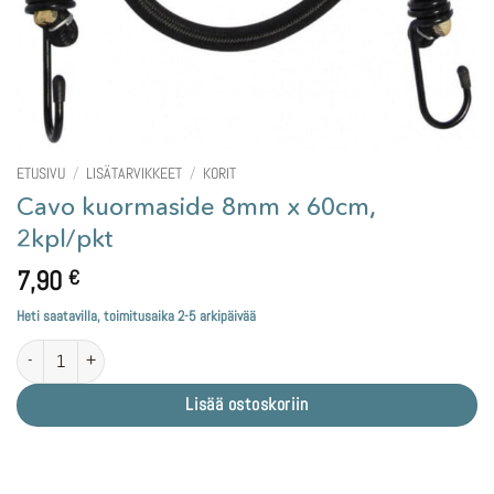
ETUSIVU
/
LISÄTARVIKKEET
/
KORIT
Cavo kuormaside 8mm x 60cm,
2kpl/pkt
7,90
€
Heti saatavilla, toimitusaika 2-5 arkipäivää
Cavo kuormaside 8mm x 60cm, 2kpl/pkt määrä
Lisää ostoskoriin