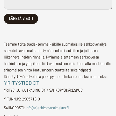
Teemme töitä tuodaksemme kaikille suomalaisille sähköpyöräilyä
saavutettavammaksi siirtymämuodoksi autoilun ja julkisten
liikennevälineiden rinnalle.
Pyrimme alentamaan sähköpyörän
hankintaan ja ylläpitoon liittyviä kustannuksia tuomalla markkinoille
erinomaisen hinta-laatusuhteen tuotteita sekä helposti
lähestyttäviä palveluita polkupyörien elinkaaren maksimoimiseksi.
YRITYSTIEDOT
YRITYS: JU-KA TRADING OY / SÄHKÖPYÖRÄKESKUS
Y-TUNNUS: 2985716-3
SÄHKÖPOSTI:
info(at)sahkopyorakeskus.fi