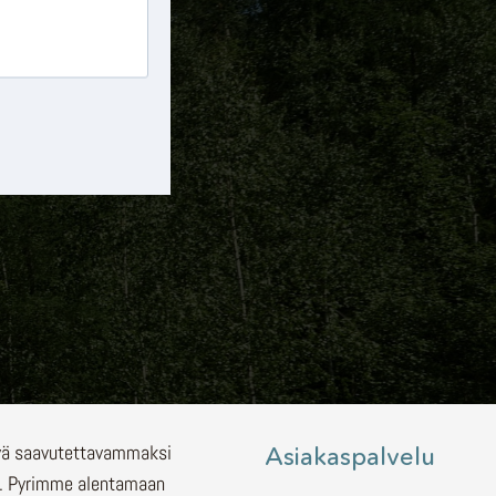
lyä saavutettavammaksi
Asiakaspalvelu
.
Pyrimme alentamaan