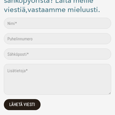
sähköpyöristä? Laita meille
viestiä,vastaamme mieluusti.