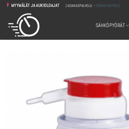
Skip
MYYMÄLÄT JA AUKIOLOAJAT
| ASIAKASPALVELU:
+358447247810
to
content
SÄHKÖPYÖRÄT