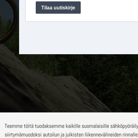
Teemme töitä tuodaksemme kaikille suomalaisille sähköpyöräi
siirtymämuodoksi autoilun ja julkisten liikennevälineiden rinnalle