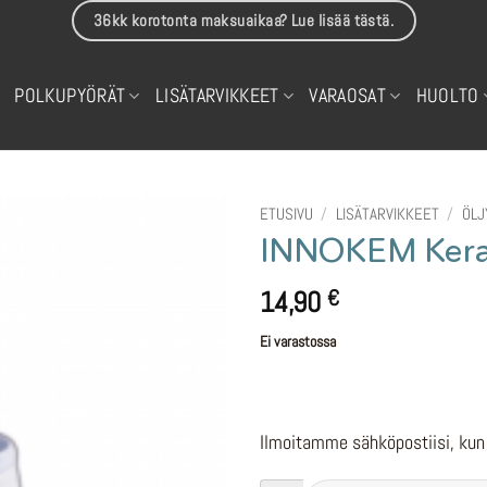
36kk korotonta maksuaikaa? Lue lisää tästä.
POLKUPYÖRÄT
LISÄTARVIKKEET
VARAOSAT
HUOLTO
ETUSIVU
/
LISÄTARVIKKEET
/
ÖLJ
INNOKEM Keraa
14,90
€
Ei varastossa
Ilmoitamme sähköpostiisi, kun 