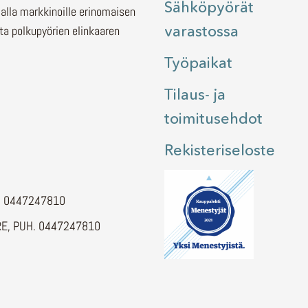
Sähköpyörät
malla markkinoille erinomaisen
varastossa
ita polkupyörien elinkaaren
Työpaikat
Tilaus- ja
toimitusehdot
Rekisteriseloste
H. 0447247810
E, PUH. 0447247810