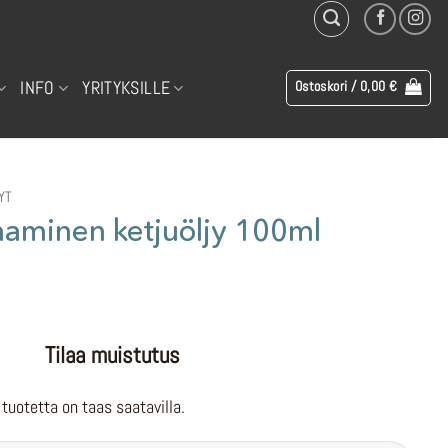
INFO
YRITYKSILLE
Ostoskori /
0,00
€
YT
minen ketjuöljy 100ml
Tilaa muistutus
tuotetta on taas saatavilla.