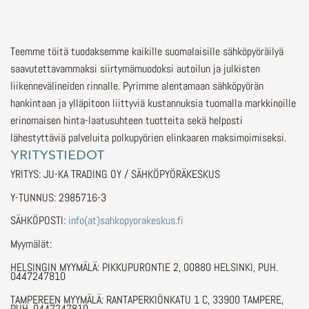
Teemme töitä tuodaksemme kaikille suomalaisille sähköpyöräilyä
saavutettavammaksi siirtymämuodoksi autoilun ja julkisten
liikennevälineiden rinnalle.
Pyrimme alentamaan sähköpyörän
hankintaan ja ylläpitoon liittyviä kustannuksia tuomalla markkinoille
erinomaisen hinta-laatusuhteen tuotteita sekä helposti
lähestyttäviä palveluita polkupyörien elinkaaren maksimoimiseksi.
YRITYSTIEDOT
YRITYS: JU-KA TRADING OY / SÄHKÖPYÖRÄKESKUS
Y-TUNNUS: 2985716-3
SÄHKÖPOSTI:
info(at)sahkopyorakeskus.fi
Myymälät:
HELSINGIN MYYMÄLÄ: PIKKUPURONTIE 2, 00880 HELSINKI, PUH.
0447247810
TAMPEREEN MYYMÄLÄ: RANTAPERKIÖNKATU 1 C, 33900 TAMPERE,
PUH. 0447247810