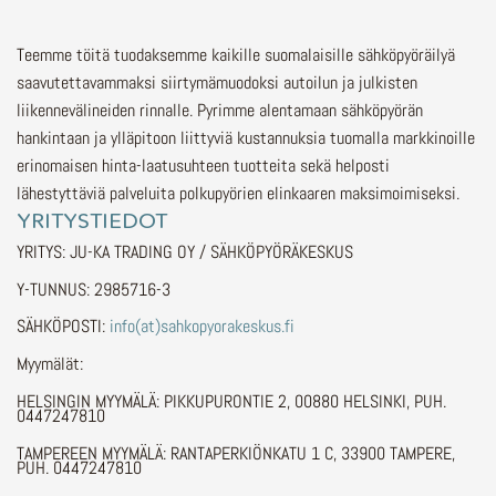
Teemme töitä tuodaksemme kaikille suomalaisille sähköpyöräilyä
saavutettavammaksi siirtymämuodoksi autoilun ja julkisten
liikennevälineiden rinnalle.
Pyrimme alentamaan sähköpyörän
hankintaan ja ylläpitoon liittyviä kustannuksia tuomalla markkinoille
erinomaisen hinta-laatusuhteen tuotteita sekä helposti
lähestyttäviä palveluita polkupyörien elinkaaren maksimoimiseksi.
YRITYSTIEDOT
YRITYS: JU-KA TRADING OY / SÄHKÖPYÖRÄKESKUS
Y-TUNNUS: 2985716-3
SÄHKÖPOSTI:
info(at)sahkopyorakeskus.fi
Myymälät:
HELSINGIN MYYMÄLÄ: PIKKUPURONTIE 2, 00880 HELSINKI, PUH.
0447247810
TAMPEREEN MYYMÄLÄ: RANTAPERKIÖNKATU 1 C, 33900 TAMPERE,
PUH. 0447247810