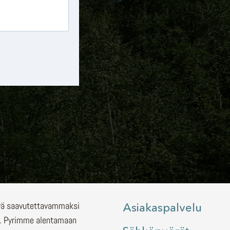
lyä saavutettavammaksi
Asiakaspalvelu
.
Pyrimme alentamaan