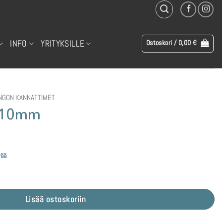
INFO
YRITYKSILLE
Ostoskori /
0,00
€
NGON KANNATTIMET
r 10mm
vää
Lisää ostoskoriin