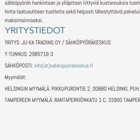
sähköpyörän hankintaan ja ylläpitoon liittyviä kustannuksia tuo
hinta-laatusuhteen tuotteita sekä helposti lähestyttäviä palvelu
maksimoimiseksi.
YRITYSTIEDOT
YRITYS: JU-KA TRADING OY / SÄHKÖPYÖRÄKESKUS
Y-TUNNUS: 2985716-3
SÄHKÖPOSTI:
info(at)sahkopyorakeskus.fi
Myymälät:
HELSINGIN MYYMÄLÄ: PIKKUPURONTIE 2, 00880 HELSINKI, PU
TAMPEREEN MYYMÄLÄ: RANTAPERKIÖNKATU 1 C, 33900 TAMPER