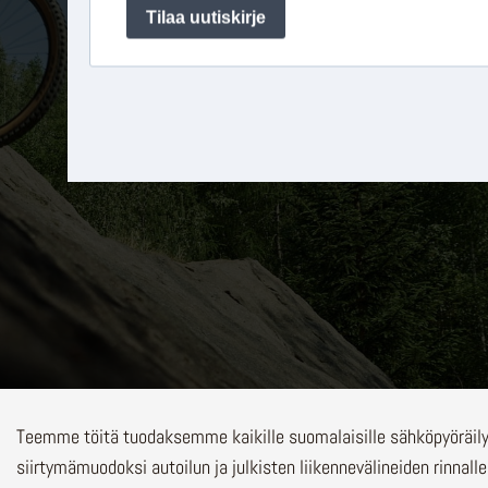
Teemme töitä tuodaksemme kaikille suomalaisille sähköpyöräi
siirtymämuodoksi autoilun ja julkisten liikennevälineiden rinnalle