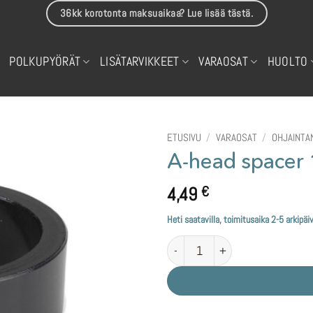
36kk korotonta maksuaikaa? Lue lisää tästä.
POLKUPYÖRÄT
LISÄTARVIKKEET
VARAOSAT
HUOLTO
ETUSIVU
/
VARAOSAT
/
OHJAINTA
A-head space
4,49
€
Heti saatavilla, toimitusaika 2-5 arkipäi
A-head spacer 10mm määrä