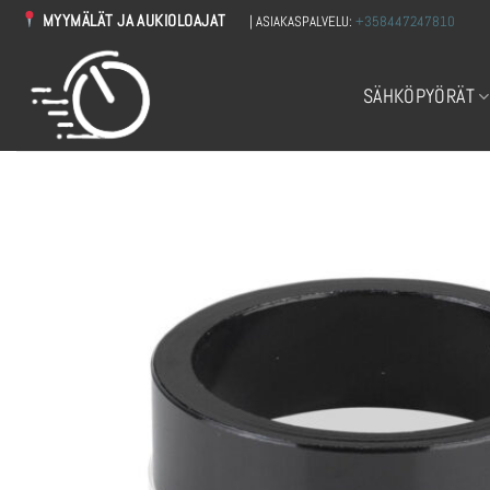
Skip
MYYMÄLÄT JA AUKIOLOAJAT
| ASIAKASPALVELU:
+358447247810
to
content
SÄHKÖPYÖRÄT