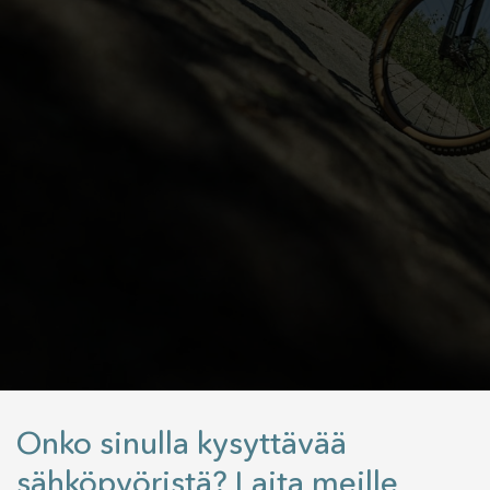
Onko sinulla kysyttävää
sähköpyöristä? Laita meille