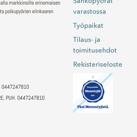
Sähköpyörät
malla markkinoille erinomaisen
varastossa
ita polkupyörien elinkaaren
Työpaikat
Tilaus- ja
toimitusehdot
Rekisteriseloste
H. 0447247810
E, PUH. 0447247810