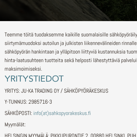
Teemme töitä tuodaksemme kaikille suomalaisille sähköpyöräi
siirtymämuodoksi autoilun ja julkisten liikennevälineiden rinnalle
sähköpyörän hankintaan ja ylläpitoon liittyviä kustannuksia tuo
hinta-laatusuhteen tuotteita sekä helposti lähestyttäviä palvelu
maksimoimiseksi.
YRITYSTIEDOT
YRITYS: JU-KA TRADING OY / SÄHKÖPYÖRÄKESKUS
Y-TUNNUS: 2985716-3
SÄHKÖPOSTI:
info(at)sahkopyorakeskus.fi
Myymälät:
HELSINGIN MYYMÄLÄ: PIKKUPURONTIE 2, 00880 HELSINKI, PU