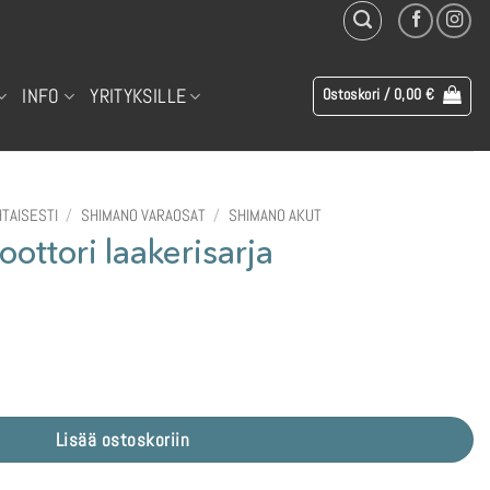
INFO
YRITYKSILLE
Ostoskori /
0,00
€
TAISESTI
/
SHIMANO VARAOSAT
/
SHIMANO AKUT
tori laakerisarja
 määrä
Lisää ostoskoriin