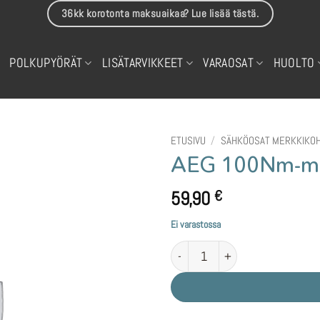
36kk korotonta maksuaikaa? Lue lisää tästä.
POLKUPYÖRÄT
LISÄTARVIKKEET
VARAOSAT
HUOLTO
ETUSIVU
/
SÄHKÖOSAT MERKKIKOH
AEG 100Nm-moot
59,90
€
Ei varastossa
AEG 100Nm-moottori laakerisarja