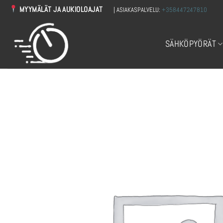
Skip
MYYMÄLÄT JA AUKIOLOAJAT
| ASIAKASPALVELU:
+358447247810
to
content
SÄHKÖPYÖRÄT