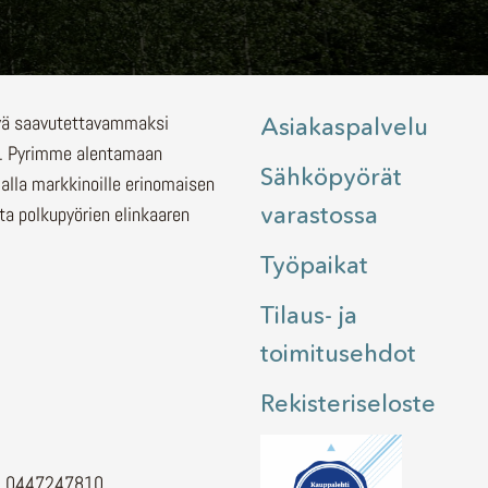
lyä saavutettavammaksi
Asiakaspalvelu
.
Pyrimme alentamaan
Sähköpyörät
malla markkinoille erinomaisen
varastossa
ita polkupyörien elinkaaren
Työpaikat
Tilaus- ja
toimitusehdot
Rekisteriseloste
H. 0447247810