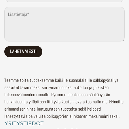
Teemme töitä tuodaksemme kaikille suomalaisille sähköpyöräilyä
saavutettavammaksi siirtymämuodoksi autoilun ja julkisten
liikennevälineiden rinnalle.
Pyrimme alentamaan sähköpyörän
hankintaan ja ylläpitoon liittyviä kustannuksia tuomalla markkinoille
erinomaisen hinta-laatusuhteen tuotteita sekä helposti
lähestyttäviä palveluita polkupyörien elinkaaren maksimoimiseksi.
YRITYSTIEDOT