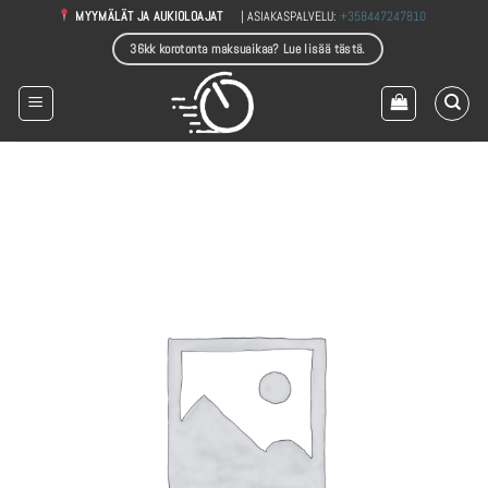
Skip
| ASIAKASPALVELU:
+358447247810
MYYMÄLÄT JA AUKIOLOAJAT
to
36kk korotonta maksuaikaa? Lue lisää tästä.
content