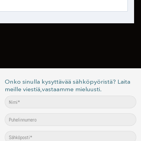
Onko sinulla kysyttävää sähköpyöristä? Laita
meille viestiä,vastaamme mieluusti.