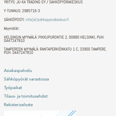
YRITYS: JU-KA TRADING OY / SÄHKÖPYÖRÄKESKUS
Y-TUNNUS: 2985716-3
SÄHKÖPOSTI:
info(at)sahkopyorakeskus.fi
Myymälät:
HELSINGIN MYYMÄLÄ: PIKKUPURONTIE 2, 00880 HELSINKI, PUH.
0447247810
TAMPEREEN MYYMÄLÄ: RANTAPERKIÖNKATU 1 C, 33900 TAMPERE,
PUH. 0447247810
Asiakaspalvelu
Sähköpyörät varastossa
Työpaikat
Tilaus- ja toimitusehdot
Rekisteriseloste