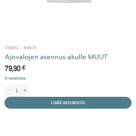
ETUSIVU
/
HUOLTO
Ajovalojen asennus akulle MUUT
79,90
€
Ei varastossa
Ajovalojen asennus akulle MUUT määrä
Lisää ostoskoriin