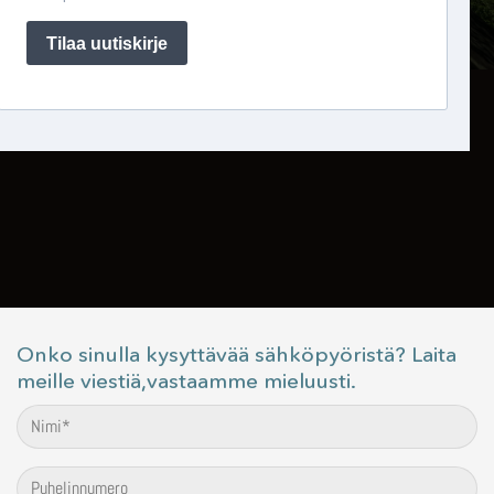
Onko sinulla kysyttävää sähköpyöristä? Laita
meille viestiä,vastaamme mieluusti.