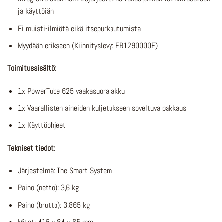
ja käyttöiän
Ei muisti-ilmiötä eikä itsepurkautumista
Myydään erikseen (Kiinnityslevy: EB1290000E)
Toimitussisältö:
1x PowerTube 625 vaakasuora akku
1x Vaarallisten aineiden kuljetukseen soveltuva pakkaus
1x Käyttöohjeet
Tekniset tiedot:
Järjestelmä: The Smart System
Paino (netto): 3,6 kg
Paino (brutto): 3,865 kg
Mitat: 415 x 84 x 65 mm