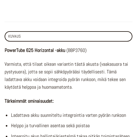
KUVAUS
PowerTube 625 Horizontal -akku
(BBP3760)
Varmista, että tilaat oikean variantin tästä akusta (vaakasuora tai
pystysuora), jotta se sopii sähköpyörääsi täydellisesti. Tämä
ladattava akku voidaan integroida pyörän runkoon, mikä tekee sen
käytöstä helppoa ja huomaamatonta.
Tärkeimmät ominaisuudet:
Ladattava akku suunniteltu integrointia varten pyörän runkoon
Helppo ja turvallinen asentaa sekä poistaa
Integroitu akun hallintajärjestelmä takaa pitkän toimintasäteen