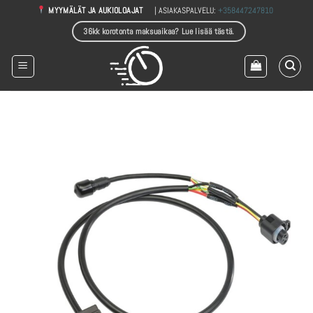
Skip
| ASIAKASPALVELU:
+358447247810
MYYMÄLÄT JA AUKIOLOAJAT
to
36kk korotonta maksuaikaa? Lue lisää tästä.
content