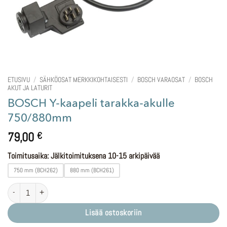
ETUSIVU
/
SÄHKÖOSAT MERKKIKOHTAISESTI
/
BOSCH VARAOSAT
/
BOSCH
AKUT JA LATURIT
BOSCH Y-kaapeli tarakka-akulle
750/880mm
79,00
€
Toimitusaika: Jälkitoimituksena 10-15 arkipäivää
750 mm (BCH262)
880 mm (BCH261)
BOSCH Y-kaapeli tarakka-akulle 750/880mm määrä
Lisää ostoskoriin