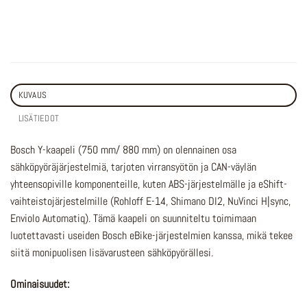
KUVAUS
LISÄTIEDOT
Bosch Y-kaapeli (750 mm/ 880 mm) on olennainen osa
sähköpyöräjärjestelmiä, tarjoten virransyötön ja CAN-väylän
yhteensopiville komponenteille, kuten ABS-järjestelmälle ja eShift-
vaihteistojärjestelmille (Rohloff E-14, Shimano DI2, NuVinci H|sync,
Enviolo Automatiq). Tämä kaapeli on suunniteltu toimimaan
luotettavasti useiden Bosch eBike-järjestelmien kanssa, mikä tekee
siitä monipuolisen lisävarusteen sähköpyörällesi.
Ominaisuudet: