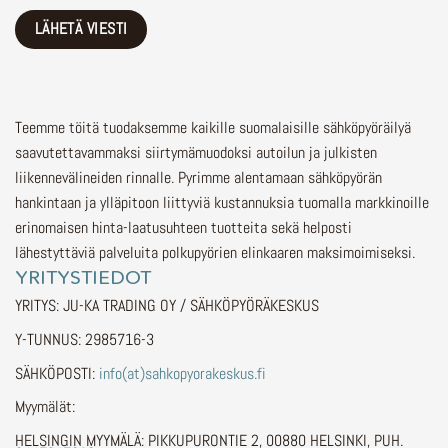
Teemme töitä tuodaksemme kaikille suomalaisille sähköpyöräilyä
saavutettavammaksi siirtymämuodoksi autoilun ja julkisten
liikennevälineiden rinnalle.
Pyrimme alentamaan sähköpyörän
hankintaan ja ylläpitoon liittyviä kustannuksia tuomalla markkinoille
erinomaisen hinta-laatusuhteen tuotteita sekä helposti
lähestyttäviä palveluita polkupyörien elinkaaren maksimoimiseksi.
YRITYSTIEDOT
YRITYS: JU-KA TRADING OY / SÄHKÖPYÖRÄKESKUS
Y-TUNNUS: 2985716-3
SÄHKÖPOSTI:
info(at)sahkopyorakeskus.fi
Myymälät:
HELSINGIN MYYMÄLÄ: PIKKUPURONTIE 2, 00880 HELSINKI, PUH.