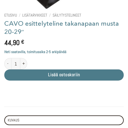
ETUSIVU
/
LISÄTARVIKKEET
/
SÄILYTYSTELINEET
CAVO esittelyteline takanapaan musta
20-29″
44,90
€
Heti saatavilla, toimitusaika 2-5 arkipäivää
CAVO esittelyteline takanapaan musta 20-29" määrä
Lisää ostoskoriin
KUVAUS