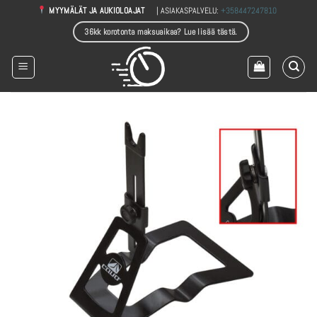
Skip
| ASIAKASPALVELU:
+358447247810
MYYMÄLÄT JA AUKIOLOAJAT
to
36kk korotonta maksuaikaa? Lue lisää tästä.
content