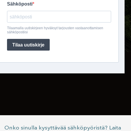
Onko sinulla kysyttävää sähköpyöristä? Laita