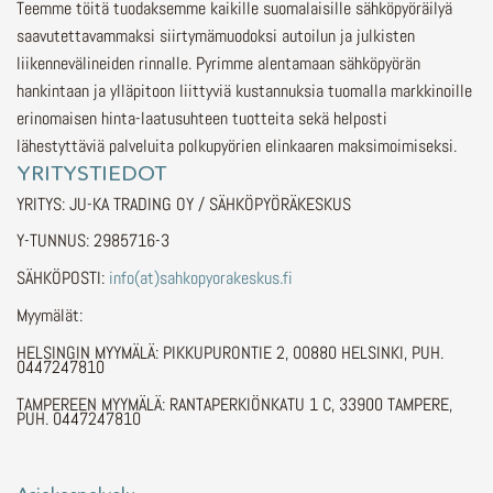
Teemme töitä tuodaksemme kaikille suomalaisille sähköpyöräilyä
saavutettavammaksi siirtymämuodoksi autoilun ja julkisten
liikennevälineiden rinnalle.
Pyrimme alentamaan sähköpyörän
hankintaan ja ylläpitoon liittyviä kustannuksia tuomalla markkinoille
erinomaisen hinta-laatusuhteen tuotteita sekä helposti
lähestyttäviä palveluita polkupyörien elinkaaren maksimoimiseksi.
YRITYSTIEDOT
YRITYS: JU-KA TRADING OY / SÄHKÖPYÖRÄKESKUS
Y-TUNNUS: 2985716-3
SÄHKÖPOSTI:
info(at)sahkopyorakeskus.fi
Myymälät:
HELSINGIN MYYMÄLÄ: PIKKUPURONTIE 2, 00880 HELSINKI, PUH.
0447247810
TAMPEREEN MYYMÄLÄ: RANTAPERKIÖNKATU 1 C, 33900 TAMPERE,
PUH. 0447247810