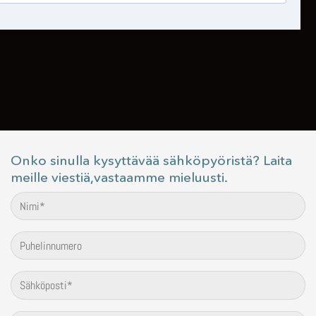
Onko sinulla kysyttävää sähköpyöristä? Laita
meille viestiä,vastaamme mieluusti.