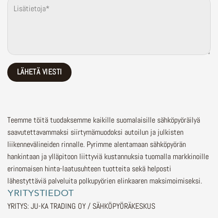
Teemme töitä tuodaksemme kaikille suomalaisille sähköpyöräilyä
saavutettavammaksi siirtymämuodoksi autoilun ja julkisten
liikennevälineiden rinnalle.
Pyrimme alentamaan sähköpyörän
hankintaan ja ylläpitoon liittyviä kustannuksia tuomalla markkinoille
erinomaisen hinta-laatusuhteen tuotteita sekä helposti
lähestyttäviä palveluita polkupyörien elinkaaren maksimoimiseksi.
YRITYSTIEDOT
YRITYS: JU-KA TRADING OY / SÄHKÖPYÖRÄKESKUS