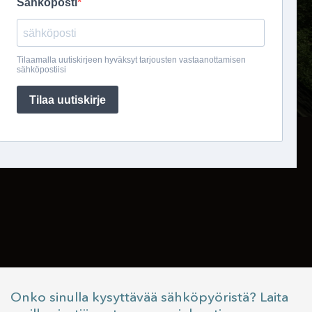
Onko sinulla kysyttävää sähköpyöristä? Laita