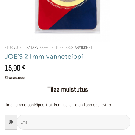
ETUSIVU
/
LISÄTARVIKKEET
/
TUBELESS-TARVIKKEET
JOE’S 21mm vanneteippi
15,90
€
Ei varastossa
Tilaa muistutus
Ilmoitamme sähköpostiisi, kun tuotetta on taas saatavilla.