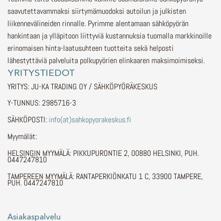
saavutettavammaksi siirtymämuodoksi autoilun ja julkisten
liikennevälineiden rinnalle.
Pyrimme alentamaan sähköpyörän
hankintaan ja ylläpitoon liittyviä kustannuksia tuomalla markkinoille
erinomaisen hinta-laatusuhteen tuotteita sekä helposti
lähestyttäviä palveluita polkupyörien elinkaaren maksimoimiseksi.
YRITYSTIEDOT
YRITYS: JU-KA TRADING OY / SÄHKÖPYÖRÄKESKUS
Y-TUNNUS: 2985716-3
SÄHKÖPOSTI:
info(at)sahkopyorakeskus.fi
Myymälät:
HELSINGIN MYYMÄLÄ: PIKKUPURONTIE 2, 00880 HELSINKI, PUH.
0447247810
TAMPEREEN MYYMÄLÄ: RANTAPERKIÖNKATU 1 C, 33900 TAMPERE,
PUH. 0447247810
Asiakaspalvelu