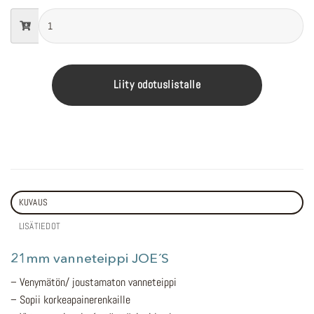
Liity odotuslistalle
KUVAUS
LISÄTIEDOT
21mm vanneteippi JOE´S
– Venymätön/ joustamaton vanneteippi
– Sopii korkeapainerenkaille