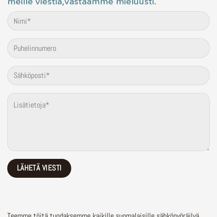
meille viestiä,vastaamme mieluusti.
Teemme töitä tuodaksemme kaikille suomalaisille sähköpyöräilyä