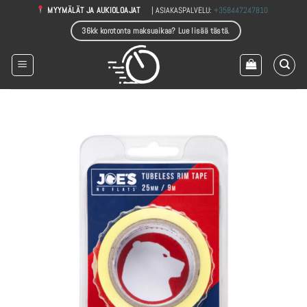
Skip
| ASIAKASPALVELU:
+358447247810
MYYMÄLÄT JA AUKIOLOAJAT
to
36kk korotonta maksuaikaa? Lue lisää tästä.
content