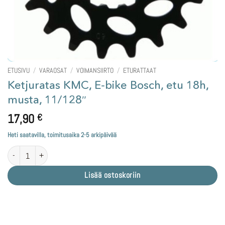
ETUSIVU
/
VARAOSAT
/
VOIMANSIIRTO
/
ETURATTAAT
Ketjuratas KMC, E-bike Bosch, etu 18h,
musta, 11/128″
17,90
€
Heti saatavilla, toimitusaika 2-5 arkipäivää
Ketjuratas KMC, E-bike Bosch, etu 18h, musta, 11/128" määrä
Lisää ostoskoriin