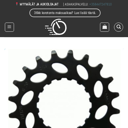
Skip
| ASIAKASPALVELU:
+358447247810
MYYMÄLÄT JA AUKIOLOAJAT
to
36kk korotonta maksuaikaa? Lue lisää tästä.
content