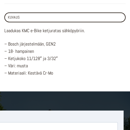
KUVAUS
Laadukas KMC e-Bike ketjuratas sähköpyöriin.
– Bosch järjestelmään, GEN2
– 18- hampainen
– Ketjukoko 11/128″ ja 3/32″
– Väri: musta
– Materiaali: Kestävä Cr-Mo