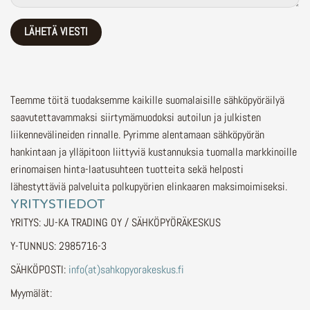
Teemme töitä tuodaksemme kaikille suomalaisille sähköpyöräilyä
saavutettavammaksi siirtymämuodoksi autoilun ja julkisten
liikennevälineiden rinnalle.
Pyrimme alentamaan sähköpyörän
hankintaan ja ylläpitoon liittyviä kustannuksia tuomalla markkinoille
erinomaisen hinta-laatusuhteen tuotteita sekä helposti
lähestyttäviä palveluita polkupyörien elinkaaren maksimoimiseksi.
YRITYSTIEDOT
YRITYS: JU-KA TRADING OY / SÄHKÖPYÖRÄKESKUS
Y-TUNNUS: 2985716-3
SÄHKÖPOSTI:
info(at)sahkopyorakeskus.fi
Myymälät: