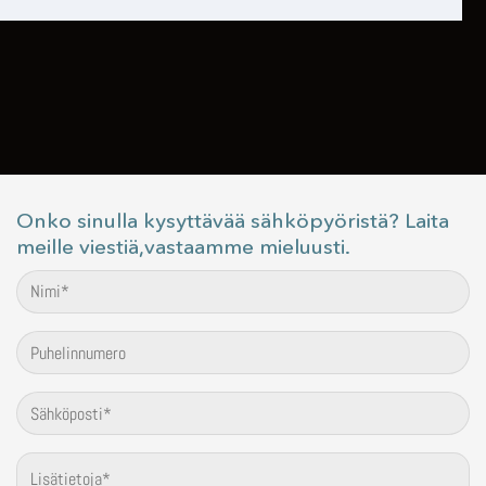
Onko sinulla kysyttävää sähköpyöristä? Laita
meille viestiä,vastaamme mieluusti.