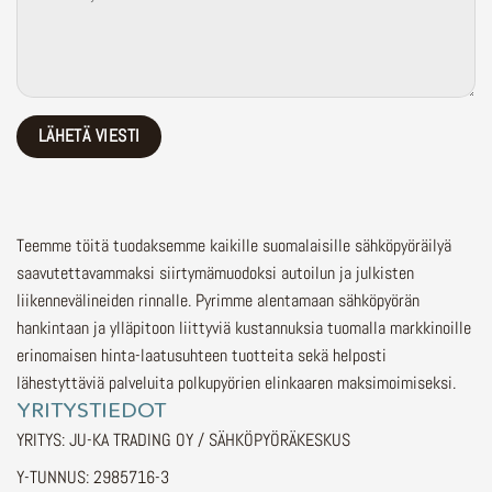
Teemme töitä tuodaksemme kaikille suomalaisille sähköpyöräilyä
saavutettavammaksi siirtymämuodoksi autoilun ja julkisten
liikennevälineiden rinnalle.
Pyrimme alentamaan sähköpyörän
hankintaan ja ylläpitoon liittyviä kustannuksia tuomalla markkinoille
erinomaisen hinta-laatusuhteen tuotteita sekä helposti
lähestyttäviä palveluita polkupyörien elinkaaren maksimoimiseksi.
YRITYSTIEDOT
YRITYS: JU-KA TRADING OY / SÄHKÖPYÖRÄKESKUS
Y-TUNNUS: 2985716-3