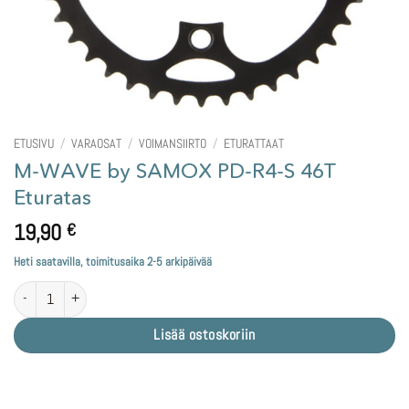
ETUSIVU
/
VARAOSAT
/
VOIMANSIIRTO
/
ETURATTAAT
M-WAVE by SAMOX PD-R4-S 46T
Eturatas
19,90
€
Heti saatavilla, toimitusaika 2-5 arkipäivää
M-WAVE by SAMOX PD-R4-S 46T Eturatas määrä
Lisää ostoskoriin