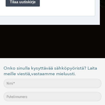
Onko sinulla kysyttävää sähköpyöristä? Laita
meille viestiä,vastaamme mieluusti.