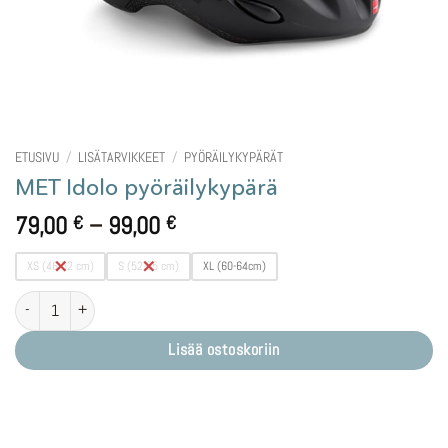
ETUSIVU
/
LISÄTARVIKKEET
/
PYÖRÄILYKYPÄRÄT
MET Idolo pyöräilykypärä
Hintaluokka:
79,00
–
99,00
€
€
79,00 €
-
XS (46-52 cm)
S (52-55 cm)
XL (60-64cm)
99,00 €
MET Idolo pyöräilykypärä määrä
Lisää ostoskoriin