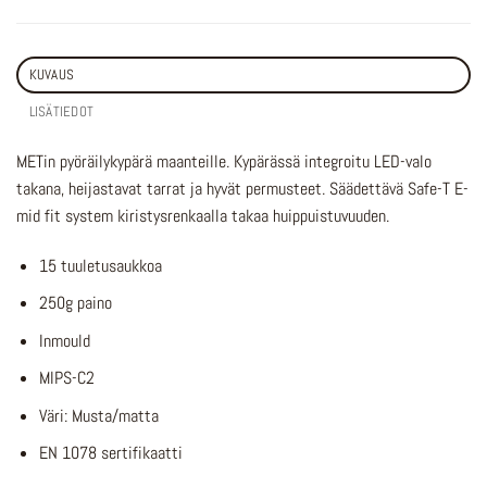
KUVAUS
LISÄTIEDOT
METin pyöräilykypärä maanteille. Kypärässä integroitu LED-valo
takana, heijastavat tarrat ja hyvät permusteet. Säädettävä Safe-T E-
mid fit system kiristysrenkaalla takaa huippuistuvuuden.
15 tuuletusaukkoa
250g paino
Inmould
MIPS-C2
Väri: Musta/matta
EN 1078 sertifikaatti