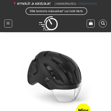
Skip
| ASIAKASPALVELU:
+358447247810
MYYMÄLÄT JA AUKIOLOAJAT
to
36kk korotonta maksuaikaa? Lue lisää tästä.
content