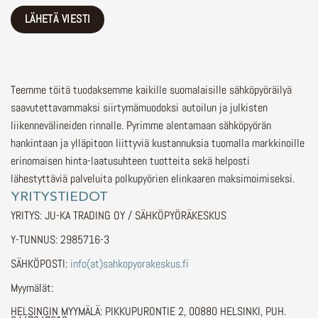
Teemme töitä tuodaksemme kaikille suomalaisille sähköpyöräilyä
saavutettavammaksi siirtymämuodoksi autoilun ja julkisten
liikennevälineiden rinnalle.
Pyrimme alentamaan sähköpyörän
hankintaan ja ylläpitoon liittyviä kustannuksia tuomalla markkinoille
erinomaisen hinta-laatusuhteen tuotteita sekä helposti
lähestyttäviä palveluita polkupyörien elinkaaren maksimoimiseksi.
YRITYSTIEDOT
YRITYS: JU-KA TRADING OY / SÄHKÖPYÖRÄKESKUS
Y-TUNNUS: 2985716-3
SÄHKÖPOSTI:
info(at)sahkopyorakeskus.fi
Myymälät:
HELSINGIN MYYMÄLÄ: PIKKUPURONTIE 2, 00880 HELSINKI, PUH.