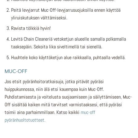
Peitä levyjarrut Muc-Off-levyjarrusuojuksilla ennen käyttöä
yliruiskutuksen välttämiseksi.
Ravista tölkkiä hyvin!
Levitä Chain Cleaneriä vetoketjun alueelle samalla polkemalla
taaksepäin. Sekoita lika siveltimellä tai sienellä.
Huuhtele koko käyttöketjun alue raikkaalla, puhtaalla vedellä.
MUC-OFF
Jos etsit pyöränhoitoratkaisuja, jotka pitävät pyöräsi
huippukunnossa, niin älä etsi kauempaa kuin Muc-Off.
Puhdistamisesta ja voitelusta suojaamiseen ja säilyttämiseen, Muc-
Off sisältää kaiken mitä tarvitset varmistaaksesi, että pyöräsi
toimii aina parhaimmillaan. Katso kaikki
muc-off
pyöränhuoltotuotteet.