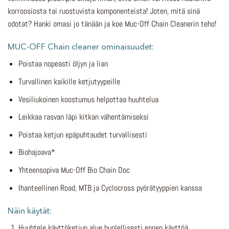
korroosiosta tai ruostuvista komponenteista! Joten, mitä sinä
odotat? Hanki omasi jo tänään ja koe Muc-Off Chain Cleanerin teho!
MUC-OFF Chain cleaner ominaisuudet:
Poistaa nopeasti öljyn ja lian
Turvallinen kaikille ketjutyypeille
Vesiliukoinen koostumus helpottaa huuhtelua
Leikkaa rasvan läpi kitkan vähentämiseksi
Poistaa ketjun epäpuhtaudet turvallisesti
Biohajoava*
Yhteensopiva Muc-Off Bio Chain Doc
Ihanteellinen Road, MTB ja Cyclocross pyörätyyppien kanssa
Näin käytät:
Huuhtele käyttöketjun alue huolellisesti ennen käyttöä.