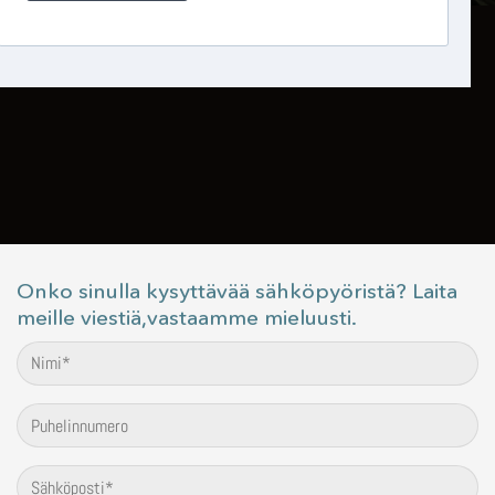
Onko sinulla kysyttävää sähköpyöristä? Laita
meille viestiä,vastaamme mieluusti.