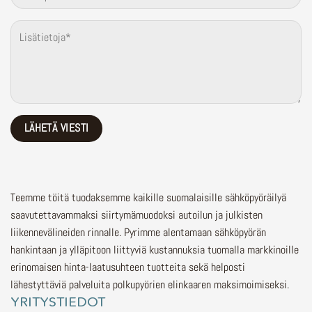
Teemme töitä tuodaksemme kaikille suomalaisille sähköpyöräilyä
saavutettavammaksi siirtymämuodoksi autoilun ja julkisten
liikennevälineiden rinnalle.
Pyrimme alentamaan sähköpyörän
hankintaan ja ylläpitoon liittyviä kustannuksia tuomalla markkinoille
erinomaisen hinta-laatusuhteen tuotteita sekä helposti
lähestyttäviä palveluita polkupyörien elinkaaren maksimoimiseksi.
YRITYSTIEDOT