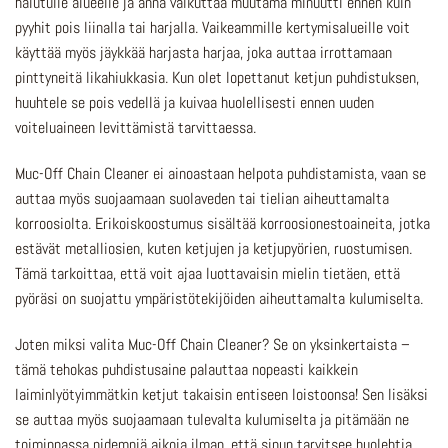
halutulle alueelle ja anna vaikuttaa muutama minuutti ennen kuin
pyyhit pois liinalla tai harjalla. Vaikeammille kertymisalueille voit
käyttää myös jäykkää harjasta harjaa, joka auttaa irrottamaan
pinttyneitä likahiukkasia. Kun olet lopettanut ketjun puhdistuksen,
huuhtele se pois vedellä ja kuivaa huolellisesti ennen uuden
voiteluaineen levittämistä tarvittaessa.
Muc-Off Chain Cleaner ei ainoastaan helpota puhdistamista, vaan se
auttaa myös suojaamaan suolaveden tai tielian aiheuttamalta
korroosiolta. Erikoiskoostumus sisältää korroosionestoaineita, jotka
estävät metalliosien, kuten ketjujen ja ketjupyörien, ruostumisen.
Tämä tarkoittaa, että voit ajaa luottavaisin mielin tietäen, että
pyöräsi on suojattu ympäristötekijöiden aiheuttamalta kulumiselta.
Joten miksi valita Muc-Off Chain Cleaner? Se on yksinkertaista –
tämä tehokas puhdistusaine palauttaa nopeasti kaikkein
laiminlyötyimmätkin ketjut takaisin entiseen loistoonsa! Sen lisäksi
se auttaa myös suojaamaan tulevalta kulumiselta ja pitämään ne
toiminnassa pidempiä aikoja ilman, että sinun tarvitsee huolehtia