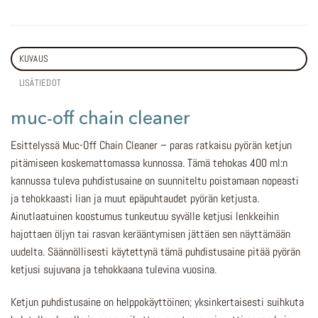
KUVAUS
LISÄTIEDOT
muc-off chain cleaner
Esittelyssä Muc-Off Chain Cleaner – paras ratkaisu pyörän ketjun
pitämiseen koskemattomassa kunnossa. Tämä tehokas 400 ml:n
kannussa tuleva puhdistusaine on suunniteltu poistamaan nopeasti
ja tehokkaasti lian ja muut epäpuhtaudet pyörän ketjusta.
Ainutlaatuinen koostumus tunkeutuu syvälle ketjusi lenkkeihin
hajottaen öljyn tai rasvan kerääntymisen jättäen sen näyttämään
uudelta. Säännöllisesti käytettynä tämä puhdistusaine pitää pyörän
ketjusi sujuvana ja tehokkaana tulevina vuosina.
Ketjun puhdistusaine on helppokäyttöinen; yksinkertaisesti suihkuta