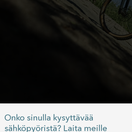
Onko sinulla kysyttävää
sähköpyöristä? Laita meille