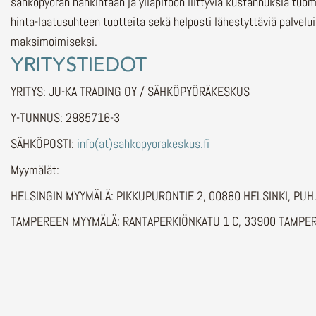
sähköpyörän hankintaan ja ylläpitoon liittyviä kustannuksia tuo
hinta-laatusuhteen tuotteita sekä helposti lähestyttäviä palvelu
maksimoimiseksi.
YRITYSTIEDOT
YRITYS: JU-KA TRADING OY / SÄHKÖPYÖRÄKESKUS
Y-TUNNUS: 2985716-3
SÄHKÖPOSTI:
info(at)sahkopyorakeskus.fi
Myymälät:
HELSINGIN MYYMÄLÄ: PIKKUPURONTIE 2, 00880 HELSINKI, PU
TAMPEREEN MYYMÄLÄ: RANTAPERKIÖNKATU 1 C, 33900 TAMPER