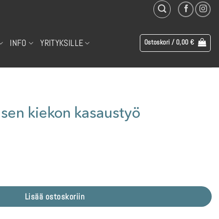
INFO
YRITYKSILLE
Ostoskori /
0,00
€
isen kiekon kasaustyö
työ määrä
Lisää ostoskoriin