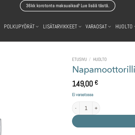
36kk korotonta maksuaikaa? Lue lisää tästä.
POLKUPYÖRÄT
LISÄTARVIKKEET
VARAOSAT
HUOLTO
ETUSIVU
/
HUOLTO
Napamoottorill
149,00
€
Ei varastossa
Napamoottorillisen kiekon kasaus