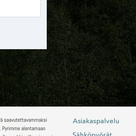
lyä saavutettavammaksi
Asiakaspalvelu
.
Pyrimme alentamaan
Sähköpyörät