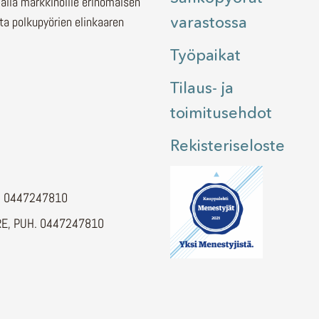
malla markkinoille erinomaisen
varastossa
ita polkupyörien elinkaaren
Työpaikat
Tilaus- ja
toimitusehdot
Rekisteriseloste
H. 0447247810
E, PUH. 0447247810