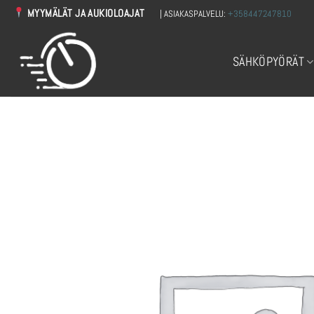
Skip
MYYMÄLÄT JA AUKIOLOAJAT
| ASIAKASPALVELU:
+358447247810
to
content
SÄHKÖPYÖRÄT