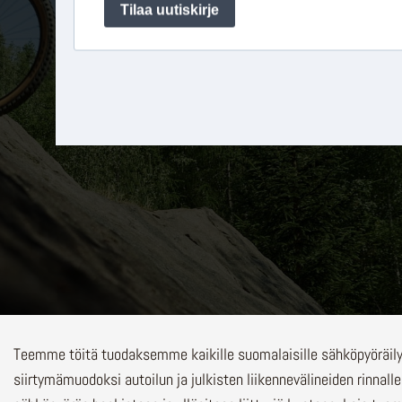
Teemme töitä tuodaksemme kaikille suomalaisille sähköpyöräi
siirtymämuodoksi autoilun ja julkisten liikennevälineiden rinnalle