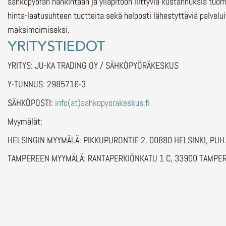
sähköpyörän hankintaan ja ylläpitoon liittyviä kustannuksia tuo
hinta-laatusuhteen tuotteita sekä helposti lähestyttäviä palvelu
maksimoimiseksi.
YRITYSTIEDOT
YRITYS: JU-KA TRADING OY / SÄHKÖPYÖRÄKESKUS
Y-TUNNUS: 2985716-3
SÄHKÖPOSTI:
info(at)sahkopyorakeskus.fi
Myymälät:
HELSINGIN MYYMÄLÄ: PIKKUPURONTIE 2, 00880 HELSINKI, PU
TAMPEREEN MYYMÄLÄ: RANTAPERKIÖNKATU 1 C, 33900 TAMPER