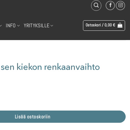
INFO
YRITYKSILLE
Ostoskori /
0,00
€
isen kiekon renkaanvaihto
nvaihto määrä
Lisää ostoskoriin