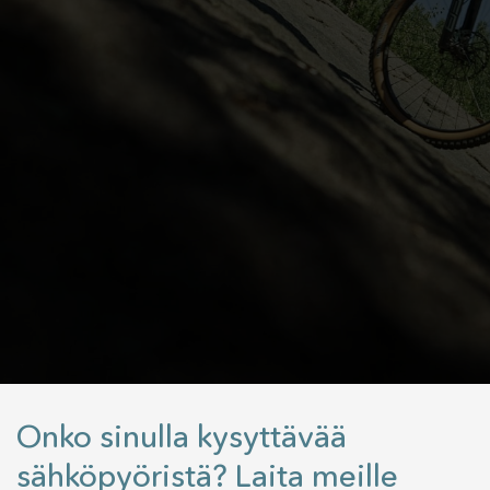
Onko sinulla kysyttävää
sähköpyöristä? Laita meille