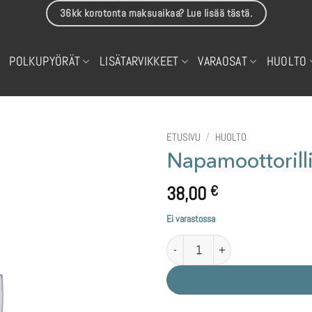
36kk korotonta maksuaikaa? Lue lisää tästä.
POLKUPYÖRÄT
LISÄTARVIKKEET
VARAOSAT
HUOLTO
ETUSIVU
/
HUOLTO
Napamoottorill
38,00
€
Ei varastossa
Napamoottorillisen kiekon renkaa