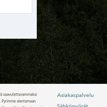
lyä saavutettavammaksi
Asiakaspalvelu
.
Pyrimme alentamaan
Sähköpyörät