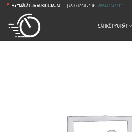
Skip
MYYMÄLÄT JA AUKIOLOAJAT
| ASIAKASPALVELU:
+358447247810
to
content
SÄHKÖPYÖRÄT