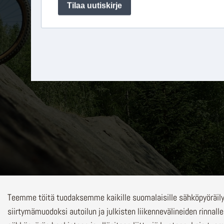
Teemme töitä tuodaksemme kaikille suomalaisille sähköpyöräi
siirtymämuodoksi autoilun ja julkisten liikennevälineiden rinnalle