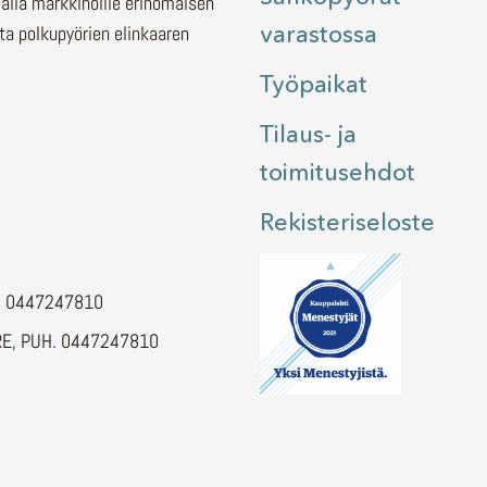
malla markkinoille erinomaisen
varastossa
ita polkupyörien elinkaaren
Työpaikat
Tilaus- ja
toimitusehdot
Rekisteriseloste
H. 0447247810
E, PUH. 0447247810