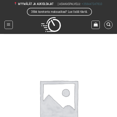
Skip
| ASIAKASPALVELU:
+358447247810
MYYMÄLÄT JA AUKIOLOAJAT
to
36kk korotonta maksuaikaa? Lue lisää tästä.
content