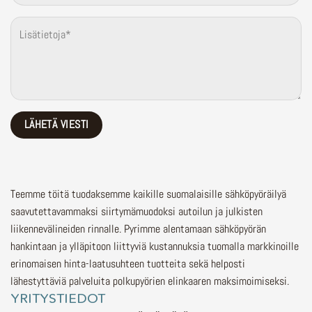
Teemme töitä tuodaksemme kaikille suomalaisille sähköpyöräilyä
saavutettavammaksi siirtymämuodoksi autoilun ja julkisten
liikennevälineiden rinnalle.
Pyrimme alentamaan sähköpyörän
hankintaan ja ylläpitoon liittyviä kustannuksia tuomalla markkinoille
erinomaisen hinta-laatusuhteen tuotteita sekä helposti
lähestyttäviä palveluita polkupyörien elinkaaren maksimoimiseksi.
YRITYSTIEDOT