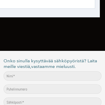
Onko sinulla kysyttävää sähköpyöristä? Laita
meille viestiä,vastaamme mieluusti.