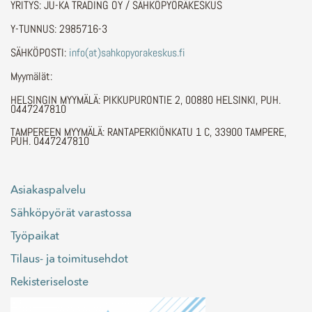
YRITYS: JU-KA TRADING OY / SÄHKÖPYÖRÄKESKUS
Y-TUNNUS: 2985716-3
SÄHKÖPOSTI:
info(at)sahkopyorakeskus.fi
Myymälät:
HELSINGIN MYYMÄLÄ: PIKKUPURONTIE 2, 00880 HELSINKI, PUH.
0447247810
TAMPEREEN MYYMÄLÄ: RANTAPERKIÖNKATU 1 C, 33900 TAMPERE,
PUH. 0447247810
Asiakaspalvelu
Sähköpyörät varastossa
Työpaikat
Tilaus- ja toimitusehdot
Rekisteriseloste