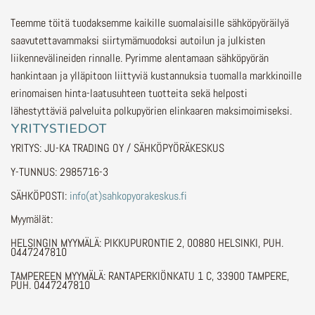
Teemme töitä tuodaksemme kaikille suomalaisille sähköpyöräilyä
saavutettavammaksi siirtymämuodoksi autoilun ja julkisten
liikennevälineiden rinnalle.
Pyrimme alentamaan sähköpyörän
hankintaan ja ylläpitoon liittyviä kustannuksia tuomalla markkinoille
erinomaisen hinta-laatusuhteen tuotteita sekä helposti
lähestyttäviä palveluita polkupyörien elinkaaren maksimoimiseksi.
YRITYSTIEDOT
YRITYS: JU-KA TRADING OY / SÄHKÖPYÖRÄKESKUS
Y-TUNNUS: 2985716-3
SÄHKÖPOSTI:
info(at)sahkopyorakeskus.fi
Myymälät:
HELSINGIN MYYMÄLÄ: PIKKUPURONTIE 2, 00880 HELSINKI, PUH.
0447247810
TAMPEREEN MYYMÄLÄ: RANTAPERKIÖNKATU 1 C, 33900 TAMPERE,
PUH. 0447247810