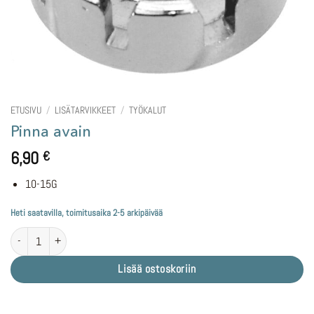
ETUSIVU
/
LISÄTARVIKKEET
/
TYÖKALUT
Pinna avain
6,90
€
10-15G
Heti saatavilla, toimitusaika 2-5 arkipäivää
Pinna avain määrä
Lisää ostoskoriin