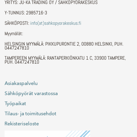
YRITYS: JU-KA TRADING OY / SÄHKÖPYÖRÄKESKUS
Y-TUNNUS: 2985716-3
SÄHKÖPOSTI:
info(at)sahkopyorakeskus.fi
Myymälät:
HELSINGIN MYYMÄLÄ: PIKKUPURONTIE 2, 00880 HELSINKI, PUH.
0447247810
TAMPEREEN MYYMÄLÄ: RANTAPERKIÖNKATU 1 C, 33900 TAMPERE,
PUH. 0447247810
Asiakaspalvelu
Sähköpyörät varastossa
Työpaikat
Tilaus- ja toimitusehdot
Rekisteriseloste