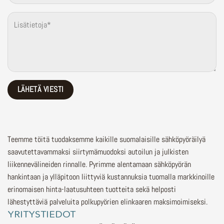
Teemme töitä tuodaksemme kaikille suomalaisille sähköpyöräilyä
saavutettavammaksi siirtymämuodoksi autoilun ja julkisten
liikennevälineiden rinnalle.
Pyrimme alentamaan sähköpyörän
hankintaan ja ylläpitoon liittyviä kustannuksia tuomalla markkinoille
erinomaisen hinta-laatusuhteen tuotteita sekä helposti
lähestyttäviä palveluita polkupyörien elinkaaren maksimoimiseksi.
YRITYSTIEDOT