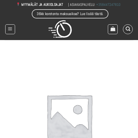
Skip
| ASIAKASPALVELU:
+358447247810
MYYMÄLÄT JA AUKIOLOAJAT
to
36kk korotonta maksuaikaa? Lue lisää tästä.
content