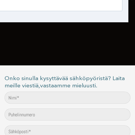
Onko sinulla kysyttävää sähköpyöristä? Laita
meille viestiä,vastaamme mieluusti.