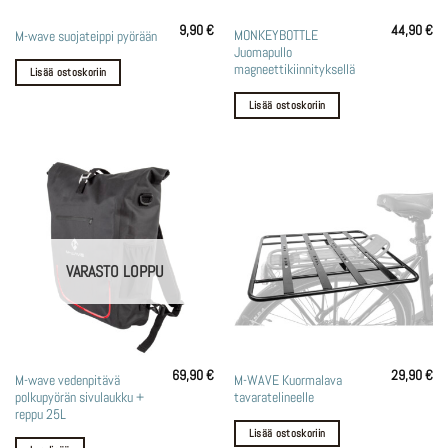
9,90
€
44,90
€
MONKEYBOTTLE
M-wave suojateippi pyörään
Juomapullo
magneettikiinnityksellä
Lisää ostoskoriin
Lisää ostoskoriin
VARASTO LOPPU
69,90
€
29,90
€
M-wave vedenpitävä
M-WAVE Kuormalava
polkupyörän sivulaukku +
tavaratelineelle
reppu 25L
Lisää ostoskoriin