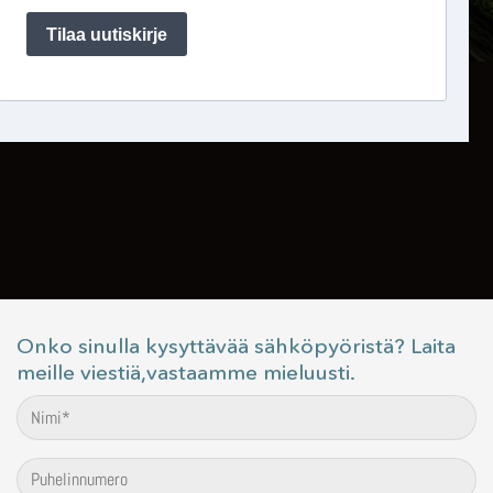
Onko sinulla kysyttävää sähköpyöristä? Laita
meille viestiä,vastaamme mieluusti.