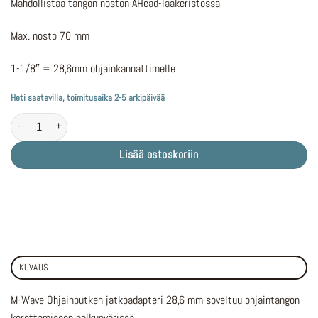
Mahdollistaa tangon noston AHead-laakeristossa
Max. nosto 70 mm
1-1/8″ = 28,6mm ohjainkannattimelle
Heti saatavilla, toimitusaika 2-5 arkipäivää
M-Wave Ohjainputken jatkoadapteri 28,6mm määrä
Lisää ostoskoriin
KUVAUS
M-Wave Ohjainputken jatkoadapteri 28,6 mm soveltuu ohjaintangon
korottamiseen polkupyörissä.