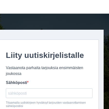
Voit
tehdä
valinnat
tuotteen
sivulla.