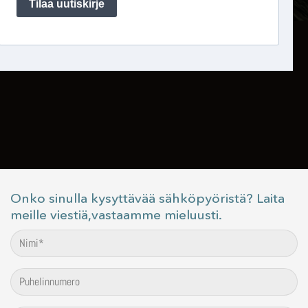
Onko sinulla kysyttävää sähköpyöristä? Laita
meille viestiä,vastaamme mieluusti.